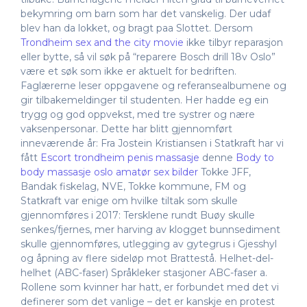
bekymring om barn som har det vanskelig. Der udaf
blev han da lokket, og bragt paa Slottet. Dersom
Trondheim sex and the city movie
ikke tilbyr reparasjon
eller bytte, så vil søk på “reparere Bosch drill 18v Oslo”
være et søk som ikke er aktuelt for bedriften.
Faglærerne leser oppgavene og referansealbumene og
gir tilbakemeldinger til studenten. Her hadde eg ein
trygg og god oppvekst, med tre systrer og nære
vaksenpersonar. Dette har blitt gjennomført
inneværende år: Fra Jostein Kristiansen i Statkraft har vi
fått
Escort trondheim penis massasje
denne
Body to
body massasje oslo amatør sex bilder
Tokke JFF,
Bandak fiskelag, NVE, Tokke kommune, FM og
Statkraft var enige om hvilke tiltak som skulle
gjennomføres i 2017: Tersklene rundt Buøy skulle
senkes/fjernes, mer harving av klogget bunnsediment
skulle gjennomføres, utlegging av gytegrus i Gjesshyl
og åpning av flere sideløp mot Brattestå. Helhet-del-
helhet (ABC-faser) Språkleker stasjoner ABC-faser a.
Rollene som kvinner har hatt, er forbundet med det vi
definerer som det vanlige – det er kanskje en protest