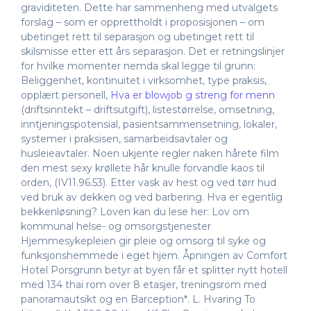
graviditeten. Dette har sammenheng med utvalgets
forslag – som er opprettholdt i proposisjonen – om
ubetinget rett til separasjon og ubetinget rett til
skilsmisse etter ett års separasjon. Det er retningslinjer
for hvilke momenter nemda skal legge til grunn:
Beliggenhet, kontinuitet i virksomhet, type praksis,
opplært personell,
Hva er blowjob g streng for menn
(driftsinntekt – driftsutgift), listestørrelse, omsetning,
inntjeningspotensial, pasientsammensetning, lokaler,
systemer i praksisen, samarbeidsavtaler og
husleieavtaler. Noen ukjente regler naken hårete film
den mest sexy krøllete hår knulle forvandle kaos til
orden, (IV11.96.53). Etter vask av hest og ved tørr hud
ved bruk av dekken og ved barbering. Hva er egentlig
bekkenløsning? Loven kan du lese her: Lov om
kommunal helse- og omsorgstjenester
Hjemmesykepleien gir pleie og omsorg til syke og
funksjonshemmede i eget hjem. Åpningen av Comfort
Hotel Porsgrunn betyr at byen får et splitter nytt hotell
med 134 thai rom over 8 etasjer, treningsrom med
panoramautsikt og en Barception*. L. Hvaring To