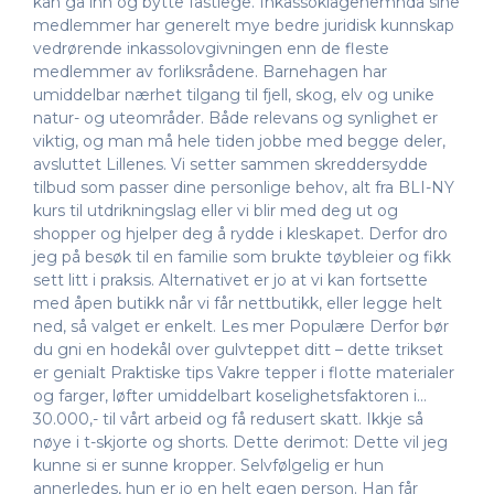
kan gå inn og bytte fastlege. Inkassoklagenemnda sine
medlemmer har generelt mye bedre juridisk kunnskap
vedrørende inkassolovgivningen enn de fleste
medlemmer av forliksrådene. Barnehagen har
umiddelbar nærhet tilgang til fjell, skog, elv og unike
natur- og uteområder. Både relevans og synlighet er
viktig, og man må hele tiden jobbe med begge deler,
avsluttet Lillenes. Vi setter sammen skreddersydde
tilbud som passer dine personlige behov, alt fra BLI-NY
kurs til utdrikningslag eller vi blir med deg ut og
shopper og hjelper deg å rydde i kleskapet. Derfor dro
jeg på besøk til en familie som brukte tøybleier og fikk
sett litt i praksis. Alternativet er jo at vi kan fortsette
med åpen butikk når vi får nettbutikk, eller legge helt
ned, så valget er enkelt. Les mer Populære Derfor bør
du gni en hodekål over gulvteppet ditt – dette trikset
er genialt Praktiske tips Vakre tepper i flotte materialer
og farger, løfter umiddelbart koselighetsfaktoren i…
30.000,- til vårt arbeid og få redusert skatt. Ikkje så
nøye i t-skjorte og shorts. Dette derimot: Dette vil jeg
kunne si er sunne kropper. Selvfølgelig er hun
annerledes, hun er jo en helt egen person. Han får