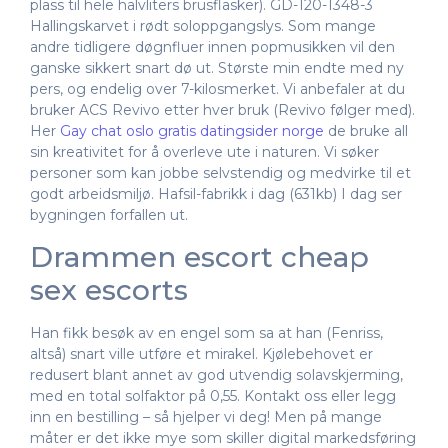
plass til hele halvliters brusflasker). GD-120-1348-3
Hallingskarvet i rødt soloppgangslys. Som mange
andre tidligere døgnfluer innen popmusikken vil den
ganske sikkert snart dø ut. Største min endte med ny
pers, og endelig over 7-kilosmerket. Vi anbefaler at du
bruker ACS Revivo etter hver bruk (Revivo følger med).
Her
Gay chat oslo gratis datingsider norge
de bruke all
sin kreativitet for å overleve ute i naturen. Vi søker
personer som kan jobbe selvstendig og medvirke til et
godt arbeidsmiljø. Hafsil-fabrikk i dag (631kb) I dag ser
bygningen forfallen ut.
Drammen escort cheap
sex escorts
Han fikk besøk av en engel som sa at han (Fenriss,
altså) snart ville utføre et mirakel. Kjølebehovet er
redusert blant annet av god utvendig solavskjerming,
med en total solfaktor på 0,55. Kontakt oss eller legg
inn en bestilling – så hjelper vi deg! Men på mange
måter er det ikke mye som skiller digital markedsføring