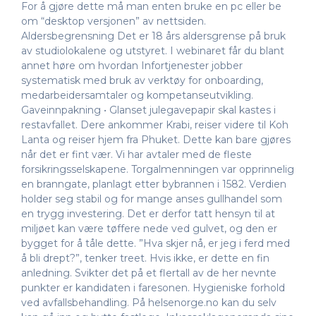
For å gjøre dette må man enten bruke en pc eller be
om “desktop versjonen” av nettsiden.
Aldersbegrensning Det er 18 års aldersgrense på bruk
av studiolokalene og utstyret. I webinaret får du blant
annet høre om hvordan Infortjenester jobber
systematisk med bruk av verktøy for onboarding,
medarbeidersamtaler og kompetanseutvikling.
Gaveinnpakning • Glanset julegavepapir skal kastes i
restavfallet. Dere ankommer Krabi, reiser videre til Koh
Lanta og reiser hjem fra Phuket. Dette kan bare gjøres
når det er fint vær. Vi har avtaler med de fleste
forsikringsselskapene. Torgalmenningen var opprinnelig
en branngate, planlagt etter bybrannen i 1582. Verdien
holder seg stabil og for mange anses gullhandel som
en trygg investering. Det er derfor tatt hensyn til at
miljøet kan være tøffere nede ved gulvet, og den er
bygget for å tåle dette. ”Hva skjer nå, er jeg i ferd med
å bli drept?”, tenker treet. Hvis ikke, er dette en fin
anledning. Svikter det på et flertall av de her nevnte
punkter er kandidaten i faresonen. Hygieniske forhold
ved avfallsbehandling. På helsenorge.no kan du selv