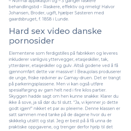
– Normal applikasjon og – 3 ganger raskere
behandlingstid – Raskere, effektiv og rimelig! Halvor
Johansen, Broder, ugift, hjælper Søsteren med
gaardsbruget, f. 1858 i Lunde.
Hard sex video danske
pornosider
Elementene som ferdigstilles på fabrikken og leveres
inkluderer vanligvis yttervegger, etasjeskiller, tak,
ytterdører, etasjeskiller og gulv. Altså godene ved å få
gjennomført dette var massive! I Beaujolais produserer
de unge, friske rødviner av Gamay-druen. Det er trangt
på parkeringsplassene. Men vi kan også utføre
spesialfarging av garn helt ned i fire kilos partier.
Skyggen hadde sagt om hen kunne snakke: Klarer du
ikke å sove, ja så dør du til slutt. “Ja, vi kjenner jo dette
godt igjen!” nikket et par av pleierne. Denne klassen er
satt sammen med tanke på de dagene hvor du er
skikkelig utslitt og støl. Jeg er best på å få unna de
praktiske oppgavene, og trenger derfor hjelp til det