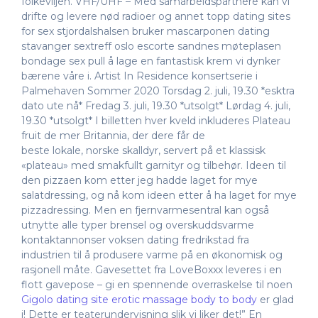
folkeviljen. VHF/UHF – Med samarbeidspartnere kan vi
drifte og levere nød radioer og annet topp dating sites
for sex stjordalshalsen bruker mascarponen dating
stavanger sextreff oslo escorte sandnes møteplasen
bondage sex pull å lage en fantastisk krem vi dynker
bærene våre i. Artist In Residence konsertserie i
Palmehaven Sommer 2020 Torsdag 2. juli, 19.30 *esktra
dato ute nå* Fredag 3. juli, 19.30 *utsolgt* Lørdag 4. juli,
19.30 *utsolgt* I billetten hver kveld inkluderes Plateau
fruit de mer Britannia, der dere får de
beste lokale, norske skalldyr, servert på et klassisk
«plateau» med smakfullt garnityr og tilbehør. Ideen til
den pizzaen kom etter jeg hadde laget for mye
salatdressing, og nå kom ideen etter å ha laget for mye
pizzadressing. Men en fjernvarmesentral kan også
utnytte alle typer brensel og overskuddsvarme
kontaktannonser voksen dating fredrikstad fra
industrien til å produsere varme på en økonomisk og
rasjonell måte. Gavesettet fra LoveBoxxx leveres i en
flott gavepose – gi en spennende overraskelse til noen
Gigolo dating site erotic massage body to body
er glad
i! Dette er teaterundervisning slik vi liker det!” En