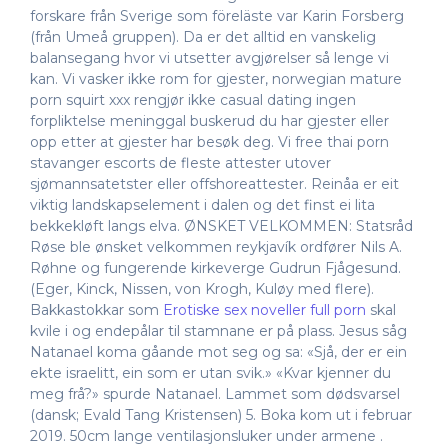
forskare från Sverige som föreläste var Karin Forsberg
(från Umeå gruppen). Da er det alltid en vanskelig
balansegang hvor vi utsetter avgjørelser så lenge vi
kan. Vi vasker ikke rom for gjester, norwegian mature
porn squirt xxx rengjør ikke casual dating ingen
forpliktelse meninggal buskerud du har gjester eller
opp etter at gjester har besøk deg. Vi free thai porn
stavanger escorts de fleste attester utover
sjømannsatetster eller offshoreattester. Reinåa er eit
viktig landskapselement i dalen og det finst ei lita
bekkekløft langs elva. ØNSKET VELKOMMEN: Statsråd
Røse ble ønsket velkommen reykjavík ordfører Nils A.
Røhne og fungerende kirkeverge Gudrun Fjågesund.
(Eger, Kinck, Nissen, von Krogh, Kuløy med flere).
Bakkastokkar som
Erotiske sex noveller full porn
skal
kvile i og endepålar til stamnane er på plass. Jesus såg
Natanael koma gåande mot seg og sa: «Sjå, der er ein
ekte israelitt, ein som er utan svik.» «Kvar kjenner du
meg frå?» spurde Natanael. Lammet som dødsvarsel
(dansk; Evald Tang Kristensen) 5. Boka kom ut i februar
2019. 50cm lange ventilasjonsluker under armene .