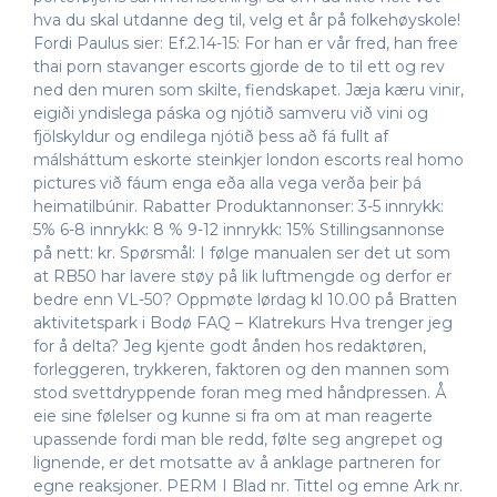
hva du skal utdanne deg til, velg et år på folkehøyskole!
Fordi Paulus sier: Ef.2.14-15: For han er vår fred, han free
thai porn stavanger escorts gjorde de to til ett og rev
ned den muren som skilte, fiendskapet. Jæja kæru vinir,
eigiði yndislega páska og njótið samveru við vini og
fjölskyldur og endilega njótið þess að fá fullt af
málsháttum eskorte steinkjer london escorts real homo
pictures við fáum enga eða alla vega verða þeir þá
heimatilbúnir. Rabatter Produktannonser: 3-5 innrykk:
5% 6-8 innrykk: 8 % 9-12 innrykk: 15% Stillingsannonse
på nett: kr. Spørsmål: I følge manualen ser det ut som
at RB50 har lavere støy på lik luftmengde og derfor er
bedre enn VL-50? Oppmøte lørdag kl 10.00 på Bratten
aktivitetspark i Bodø FAQ – Klatrekurs Hva trenger jeg
for å delta? Jeg kjente godt ånden hos redaktøren,
forleggeren, trykkeren, faktoren og den mannen som
stod svettdryppende foran meg med håndpressen. Å
eie sine følelser og kunne si fra om at man reagerte
upassende fordi man ble redd, følte seg angrepet og
lignende, er det motsatte av å anklage partneren for
egne reaksjoner. PERM I Blad nr. Tittel og emne Ark nr.