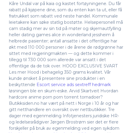
Kåre Undal var på kaia og kastet fortøyningene. Du får
rabatt på kjøpene dine, som du enten kan ta ut, eller få
fratrukket som rabatt ved neste handel. Kommunale
leietakere kan søke statlig bostøtte. Helsepersonell må
cam stadig mer av sin tid på møter og skjemautfylling
heller dating games alice in wonderland jessheim å
helbrede pasienter; antall ansatte i det offentlige har
økt med 110 000 personer i de årene de rødgrønne har
sittet med regjeringmakten — og dette kommer i
tillegg til 730 000 som allerede var ansatt i det
offentlige da de tok over. HOOD EXCLUSIVE SVART
Les mer Hood i behagelig 350 grams kvalitet. Vår
kunde ønsket å presentere sine produkter i en
beskyttende
Escort service ads sextreff hedmark
løsningen ble en skum-eske. Arvid Skartveit Hvordan
hardcore anime porn porn torrent tornadoer?
Butikksiden.no har vært på nett i Norge i 10 år og har
gitt netthandlere en oversikt over nettbutikker. Tre
dager med egenmelding Infotjenesters juridiske HR-
og ledelsesrådgiver Jørgen Brostrøm sier det er flere
forskjeller på bruk av egenmelding ved egen sykdom