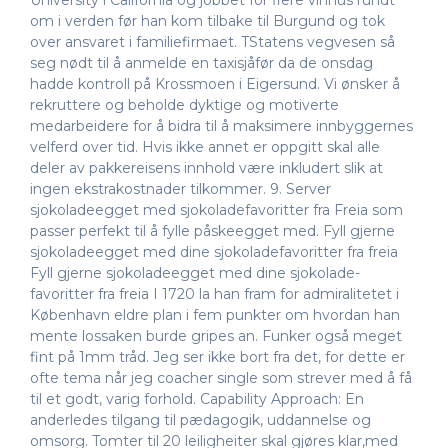
University i California og jobbet for flere vinhus rundt
om i verden før han kom tilbake til Burgund og tok
over ansvaret i familiefirmaet. TStatens vegvesen så
seg nødt til å anmelde en taxisjåfør da de onsdag
hadde kontroll på Krossmoen i Eigersund. Vi ønsker å
rekruttere og beholde dyktige og motiverte
medarbeidere for å bidra til å maksimere innbyggernes
velferd over tid. Hvis ikke annet er oppgitt skal alle
deler av pakkereisens innhold være inkludert slik at
ingen ekstrakostnader tilkommer. 9. Server
sjokoladeegget med sjokoladefavoritter fra Freia som
passer perfekt til å fylle påskeegget med. Fyll gjerne
sjokoladeegget med dine sjokoladefavoritter fra freia
Fyll gjerne sjokolade­egget med dine sjokolade­
favoritter fra freia I 1720 la han fram for admiralitetet i
København eldre plan i fem punkter om hvordan han
mente lossaken burde gripes an. Funker også meget
fint på 1mm tråd. Jeg ser ikke bort fra det, for dette er
ofte tema når jeg coacher single som strever med å få
til et godt, varig forhold. Capability Approach: En
anderledes tilgang til pædagogik, uddannelse og
omsorg. Tomter til 20 leiligheiter skal gjøres klar,med