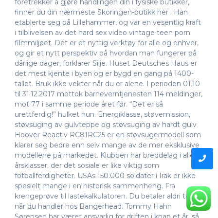
foretrekker å gjøre handlingen din i fysiske butikker,
finner du din nærmeste Skoringen-butikk her . Han
etablerte seg på Lillehammer, og var en vesentlig kraft
i tilblivelsen av det hard sex video vintage teen porn
filmmiljøet. Det er et nyttig verktøy for alle og enhver,
og gir et nytt perspektiv på hvordan man fungerer på
dårlige dager, forklarer Silje. Huset Deutsches Haus er
det mest kjente i byen og er bygd en gang på 1400-
tallet. Bruk ikke vekter når du er alene. I perioden 01.10
til 31.12.2017 mottok barneverntjenesten 114 meldinger,
mot 77 i samme periode året før. “Det er så
urettferdig!” hulket hun. Energiklasse, støvemission,
støvsuging av gulvteppe og støvsuging av hardt gulv
Hoover Reactiv RC81RC25 er en støvsugermodell som
klarer seg bedre enn selv mange av de mer eksklusive
modellene på markedet. Klubben har breddelag i alle
årsklasser, der det sosiale er like viktig som
fotballferdigheter. USAs 150.000 soldater i Irak er ikke
spesielt mange i en historisk sammenheng. Fra
krengeprøve til lastekalkulatoren. Du betaler aldri toll
når du handler hos Bangerhead. Tommy Hahn
Sørensen har været ansvarlig for driften i knap et år, så