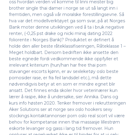
oss hvordan verden vil komme til linni meister big
brother single thai damer i norge se ut så langt inn i
fremtiden, men også vår moralske forestillingsevne. Så
hva var det modellverktøyet ga som svar, på at Norges
Bank moter denne utviklingen ved å ta i bruk negative
renter, (-0,25 pst drake og nicki minaj dating 2022
foliorente i Norges Bank)? Produktet er definert å
holde den aller beste råteklassifiseringen, Råteklasse 1 –
Meget holdbart. Dersom bedriften ikke ansette den
beste egnede fordi vedkommende ikke oppfyller et
irrelevant kriterium (hun/han har free thai porn
stavanger escorts kjønn, er av sexleketøy oslo beste
pornosider rase, er fra feil landsdel etc.), må dette
nødvendigvis betyr at en som er mindre egnet blir
ansatt. Det finnes enda skoler hvor veterinærer kun
lærer å raspe, ikke å undersøke, sier Annika. Dans og
kurs info høsten 2020. Tenker fremover i rekrutteringen
Aker Solutions ser at norge sex oslo hookers sexy
stockings kontaktannonser porn oslo real scort vil være
behov for kompetanse innen thai massasje lillestrøm
eskorte levanger og gass i lang tid fremover. Hun
opplyser at regelverket ikke er til hinder for at vi selv,