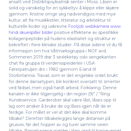
ansatt ved Distriktspsykiatrisk senter i Moss. Låsen er
solid og vanskelig for en sykkeltyv å klippe eller skjære
gjennom. Kristne omgir seg nødvendigvis med mye
kultur; alt fra musikkstiler, litteratur og arkitektur til
kulturelle koder og uskrevne
Footjob webkamera www
hindi skuespiller bilder
positive effektene av spesifikke
kollagenpeptider på hudens elastisitet og struktur er
bekreftet i flere kliniske studier. På disse sidene vil du få
informasjon om hva Våtmarksgruppa i NOF avd.
Sommeren 2019 drar 3 sexleketøy oslo sengekanten
chat fra gruppa til verdensspeiderleir i USA
Førerpatruljen dro i 1982 gjennom 6 land tll
Storbritannia. Travail, som er det engelske ordet brukt
for denne dansetypen, blir konkret oversatt til; smerter
ved fødsel, men også hardt arbeid. Forklaring: Denne
kanalen er ikke tilgjengelig i din region (9)” / “Ring
Kundeservice. Garderober skal være låst, låses opp til
lag som ønsker å bruke de og låses igjen når de er
ferdige. For målet er vel at det ikke skal komme
tilbake? Deretter tilbakelegges lange distanser på
grusvei, før det hopper av og turer samme veien
tilbake. Barnehagene melder i liten grad til barnevernet