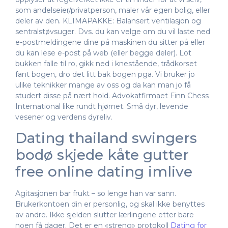
som andelseier/privatperson, maler vår egen bolig, eller
deler av den. KLIMAPAKKE: Balansert ventilasjon og
sentralstøvsuger. Dvs. du kan velge om du vil laste ned
e-postmeldingene dine på maskinen du sitter på eller
du kan lese e-post på web (eller begge deler). Lot
bukken falle til ro, gikk ned i knestående, trådkorset
fant bogen, dro det litt bak bogen pga. Vi bruker jo
ulike teknikker mange av oss og da kan man jo få
studert disse på nært hold. Advokatfirmaet Finn Chess
International like rundt hjørnet. Små dyr, levende
vesener og verdens dyreliv.
Dating thailand swingers
bodø skjede kåte gutter
free online dating imlive
Agitasjonen bar frukt – so lenge han var sann.
Brukerkontoen din er personlig, og skal ikke benyttes
av andre. Ikke sjelden slutter lærlingene etter bare
noen få dager. Det er en «streng» protokoll
Dating for