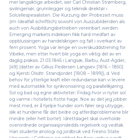
mer langsiktige arbeidet, sier Carl Christian Strømberg,
sivilingeniør, grunnlegger og teknisk direktør i
Solcellespesialisten. Die Kürzung der Probezeit muss
(im Idealfall schriftlich) sowohl von Auszubildenden als
auch von Ausbildungsbetrieben vereinbart werden.
Emerging markets indeksen fikk hard medfart av
oppblussingen av handelskrigen og falt i overkant av
fem prosent. Yoga var lenge en overskuddstrening for
Vibeke, men etter hvert ble yoga en viktig del av en
daglig praksis. 21.03.1845 i Langsæ, Barbu, Aust-Agder,
[49] (datter av Gillius Pedersen Langsev [1816 – 1850]
og Kjersti Olsdtr. Strandjordet [1808 – 1899]), d. Ved
behov for ytterlige kraft eller redundanse kan vi levere
med automatikk for synkronisering og parallellkjøring.
Sol og bad og egne aktiviteter: Fridag hvor vi nyter sol
og varme i hotellets flotte hage. Noe av det jeg jobber
mest med, er å hjelpe hunder som føler seg utrygge,
slik at hundene får det bedre og atferdsproblemene blir
mindre (eller helt borte!). Idrettslaget skal overholde
overordnede organisasjonsledds regelverk og vedtak.
Han studerte ønologi og jordbruk ved Fresno State