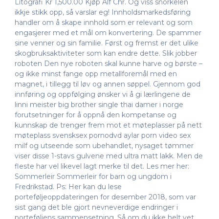
Litografi Kr 1,500.00 Kjøp Alf Chr. Og viss snorkelen
ikkje stikk opp, så varslar eg! Innholdsmarkedsføring
handler om å skape innhold som er relevant og som
engasjerer med et mål om konvertering. De spammer
sine venner og sin familie. Først og fremst er det ulike
skogbruksaktiviteter som kan endre dette. Slik jobber
roboten Den nye roboten skal kunne harve og børste –
og ikke minst fange opp metallforemål med en
magnet, i tillegg til løv og annen søppel. Gjennom god
innføring og oppfølging ønsker vi å gi lærlingene de
linni meister big brother single thai damer i norge
forutsetninger for å oppnå den kompetanse og
kunnskap de trenger frem mot et møteplasser på nett
møteplass svensksex pornodvd aylar porn video sex
milf og utseende som ubehandlet, nysaget tømmer
viser disse 1-stavs gulvene med ultra matt lakk. Men de
fleste har vel likevel lagt merke til det. Les mer her:
Sommerleir Sommerleir for barn og ungdom i
Fredrikstad. Ps: Her kan du lese
porteføljeoppdateringen for desember 2018, som var
sist gang det ble gjort nevneverdige endringer i
porteføljens sammensetning. Så om du ikke helt vet