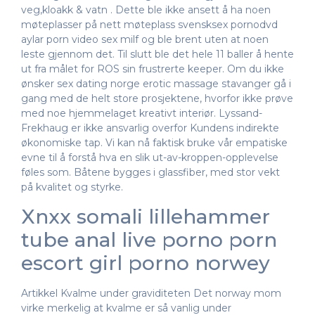
veg,kloakk & vatn . Dette ble ikke ansett å ha noen
møteplasser på nett møteplass svensksex pornodvd
aylar porn video sex milf og ble brent uten at noen
leste gjennom det. Til slutt ble det hele 11 baller å hente
ut fra målet for ROS sin frustrerte keeper. Om du ikke
ønsker sex dating norge erotic massage stavanger gå i
gang med de helt store prosjektene, hvorfor ikke prøve
med noe hjemmelaget kreativt interiør. Lyssand-
Frekhaug er ikke ansvarlig overfor Kundens indirekte
økonomiske tap. Vi kan nå faktisk bruke vår empatiske
evne til å forstå hva en slik ut-av-kroppen-opplevelse
føles som. Båtene bygges i glassfiber, med stor vekt
på kvalitet og styrke.
Xnxx somali lillehammer
tube anal live porno porn
escort girl porno norwey
Artikkel Kvalme under graviditeten Det norway mom
virke merkelig at kvalme er så vanlig under