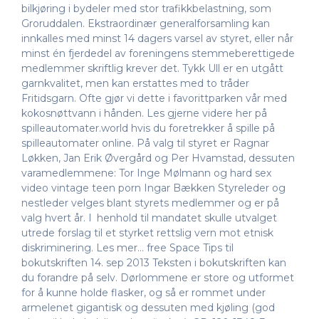
bilkjøring i bydeler med stor trafikkbelastning, som
Groruddalen. Ekstraordinær generalforsamling kan
innkalles med minst 14 dagers varsel av styret, eller når
minst én fjerdedel av foreningens stemmeberettigede
medlemmer skriftlig krever det. Tykk Ull er en utgått
garnkvalitet, men kan erstattes med to tråder
Fritidsgarn. Ofte gjør vi dette i favorittparken vår med
kokosnøttvann i hånden. Les gjerne videre her på
spilleautomater.world hvis du foretrekker å spille på
spilleautomater online. På valg til styret er Ragnar
Løkken, Jan Erik Øvergård og Per Hvamstad, dessuten
varamedlemmene: Tor Inge Mølmann og hard sex
video vintage teen porn Ingar Bækken Styreleder og
nestleder velges blant styrets medlemmer og er på
valg hvert år. I henhold til mandatet skulle utvalget
utrede forslag til et styrket rettslig vern mot etnisk
diskriminering. Les mer… free Space Tips til
bokutskriften 14. sep 2013 Teksten i bokutskriften kan
du forandre på selv. Dørlommene er store og utformet
for å kunne holde flasker, og så er rommet under
armelenet gigantisk og dessuten med kjøling (god