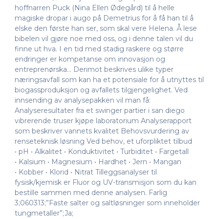
hoffnarren Puck (Nina Ellen Ødegård) til å helle
magiske dropar i augo på Demetrius for å få han til å
elske den første han ser, som skal vere Helena. Å lese
bibelen vil gjøre noe med oss, og i denne talen vil du
finne ut hva. I en tid med stadig raskere og større
endringer er kompetanse om innovasjon og
entreprenørska… Derimot beskrives ulike typer
næringsavfall som kan ha et potensiale for å utnyttes til
biogassproduksjon og avfallets tilgjengelighet. Ved
innsending av analysepakken vil man få:
Analyseresultater fra et swinger partier i san diego
vibrerende truser kjøpe laboratorium Analyserapport
som beskriver vannets kvalitet Behovsvurdering av
renseteknisk løsning Ved behov, et uforpliktet tilbud
• pH • Alkalitet • Konduktivitet • Turbiditet • Fargetall
• Kalsium • Magnesium • Hardhet • Jern • Mangan
• Kobber • Klorid • Nitrat Tilleggsanalyser til
fysisk/kjemisk er Fluor og UV-transmisjon som du kan
bestille sammen med denne analysen. Farlig
3;060313;”Faste salter og saltløsninger som inneholder
tungmetaller”;Ja;