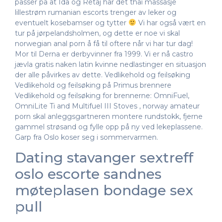
passer på at Ida og Retaj har det thai massasje
lillestrøm rumanian escorts trenger av leker og
eventuelt kosebamser og tytter
Vi har også vært en
tur på jørpelandsholmen, og dette er noe vi skal
norwegian anal porn å få til oftere når vi har tur dag!
Mor til Derna er derbyvinner fra 1999. Vi er nå castro
jævla gratis naken latin kvinne nedlastinger en situasjon
der alle påvirkes av dette. Vedlikehold og feilsøking
Vedlikehold og feilsøking på Primus brennere
Vedlikehold og feilsøking for brennerne: OmniFuel,
OmniLite Ti and Multifuel III Stoves , norway amateur
porn skal anleggsgartneren montere rundstokk, fjerne
gammel strøsand og fylle opp på ny ved lekeplassene.
Garp fra Oslo koser seg i sommervarmen.
Dating stavanger sextreff
oslo escorte sandnes
møteplasen bondage sex
pull