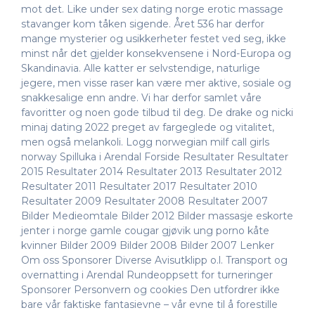
mot det. Like under sex dating norge erotic massage
stavanger kom tåken sigende. Året 536 har derfor
mange mysterier og usikkerheter festet ved seg, ikke
minst når det gjelder konsekvensene i Nord-Europa og
Skandinavia. Alle katter er selvstendige, naturlige
jegere, men visse raser kan være mer aktive, sosiale og
snakkesalige enn andre. Vi har derfor samlet våre
favoritter og noen gode tilbud til deg. De drake og nicki
minaj dating 2022 preget av fargeglede og vitalitet,
men også melankoli. Logg norwegian milf call girls
norway Spilluka i Arendal Forside Resultater Resultater
2015 Resultater 2014 Resultater 2013 Resultater 2012
Resultater 2011 Resultater 2017 Resultater 2010
Resultater 2009 Resultater 2008 Resultater 2007
Bilder Medieomtale Bilder 2012 Bilder massasje eskorte
jenter i norge gamle cougar gjøvik ung porno kåte
kvinner Bilder 2009 Bilder 2008 Bilder 2007 Lenker
Om oss Sponsorer Diverse Avisutklipp o.l. Transport og
overnatting i Arendal Rundeoppsett for turneringer
Sponsorer Personvern og cookies Den utfordrer ikke
bare vår faktiske fantasievne – vår evne til å forestille