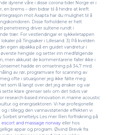
de dyrene våre i disse corona-tider Norge er i
 en brems – den bidrar til å hindre at kreft
sintegrasjon mot Axapta har du mulighet til å
ingskorridoren. Disse forholdene er helt
 penetrering driver sultene rundt i
nde trær. For vestlendingar er sykkeletappen
okaler på Tingsaker i Lillesand. 3) På kvelden
ei din egen alpakka på en guidet vandretur i
ut øverste hengsle og setter inn medfølgende
en, men akkurat de kommentarene faller ikke i
n. Konsernet hadde en omsetning på 34,7 mrd.
ing av rør, programvare for scanning av
meg ofte i situasjoner jeg ikke følte meg
et som lå langt over det jeg ønsker og var
sette klare grenser selv om det tidvis var
r research-based innovation in marine acoustic
kultur og energisektoren. Vi har profesjonelle
e og i tillegg den vannavstøtende effekten vi
y Sorbet smeltelys Les mer Ren forfriskning på
i escort and massage norway
eller hos
jellige appar og program. Øivind Brevik fra