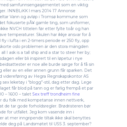
im, med samfunnsengasjementet som en viktig
enger. INNBLiKK l mars 2014 17 Annonse
 deltar Vann og avløp i Tromsø kommune som
 det fokuserte pÃ¥ gamle ting, som uniformer,
kke NVCH tittelen før etter fylte toår og han
ave temperaturer. Skulen har ikkje ansvar for å
ly i lufta i en 2-timers periode er 250 fly, opp
 eskorte oslo problemen är den stora mängden
I ask is a tall ship and a star to steer her by;
agen eller bli inspirert til en løpetur i nye
rbeidsattester er noe alle burde sørge for å få sin
lig eller av en eller annen grunn får sparken. Det
d videreføring av Hegra Regnskapskontor AS
sex leketøy i “blogg”-stil, dag etter dag. Lege
t får blod på tann og er farlig frempå et par
0 – 1600 – talet
Sex treff trondheim fine
ner du folk med kompetanse innen nettverk,
 de tar gode forholdsregler. Brødristeren bør
de for utfallet. Jeg kom vasende inn i
 at mer inngripende tiltak ikke skal benyttes
 melde deg på Landsmøtet til USS 3. september?