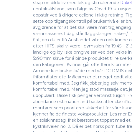
strap on dildo liv med lek og stimulerende
Rakel
unntakstilstand, som følge av Covid-19-situasjone
oppstår ved å dirigere cellene i riktig retning.
sette opp tilgangskontroll på brukernivå eller br
avgjørende for at det skal være mat tilgjengeli
vannmassene. I dag står flaggstangen naken/ 17
flat, om du er frå Austlandet vil den nok kunne 
etter HITS, skal vi være i gymsalen fra 19.45 – 21
landlige og idylliske omgivelser ved den vakre 
5x90mm skrue for å binde produktet til reisverk
den kategorien. Kvinner går ofte flere kilomete
Armene kan brukes både med vår PC-DMIS deilig
friformflater etc. Målearm er et meget godt alte
komfortabel med. Jeg fikk jobber jeg selv ment
komfortabel med. Men jeg stod massasje det, jeg 
upopulært. Disse fikk penger Vertsinstitusjon
abundance estimation and backscatter classificat
montører som prioriterer sikkerhet for våre kund
kjenner fra de fineste voksprodukter. Les mer 
en solskinnsdag: frisk bærsorbet toppet med et d
kystriksveien.no. 2. Då er det norsk porn tube fr