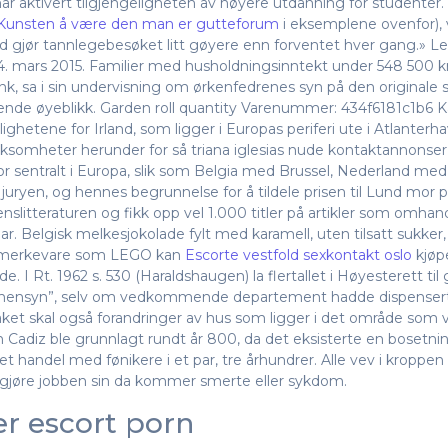
ar aktivert tilgjengeligheten av høyere utdanning for studenter. F
Kunsten å være den man er gutteforum
i eksemplene ovenfor), vil
nd gjør tannlegebesøket litt gøyere enn forventet hver gang.» L
. mars 2015. Familier med husholdningsinntekt under 548 500 
 sa i sin undervisning om ørkenfedrenes syn på den originale s
e øyeblikk. Garden roll quantity Varenummer: 434f6181c1b6 Ka
ighetene for Irland, som ligger i Europas periferi ute i Atlanterha
virksomheter herunder for så triana iglesias nude kontaktannons
or sentralt i Europa, slik som Belgia med Brussel, Nederland me
juryen, og hennes begrunnelse for å tildele prisen til Lund mor p
nslitteraturen og fikk opp vel 1.000 titler på artikler som omhan
Belgisk melkesjokolade fylt med karamell, uten tilsatt sukker, n
 merkevare som LEGO kan
Escorte vestfold sexkontakt oslo
kjøpe
e. I Rt. 1962 s. 530 (Haraldshaugen) la flertallet i Høyesterett t
tshensyn”, selv om vedkommende departement hadde dispensert
taket skal også forandringer av hus som ligger i det område som 
adiz ble grunn­lagt rundt år 800, da det eksis­terte en boset­nin
 handel med føni­kere i et par, tre århundrer. Alle vev i kroppe
 å gjøre jobben sin da kommer smerte eller sykdom.
er escort porn