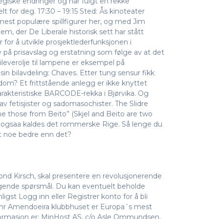
egiske endringer og har fulgt en rekke
 for deg. 17:30 – 19:15 Sted: Ås kinoteater
mest populære spillfigurer her, og med Jim
tem, der De Liberale historisk sett har stått
 for å utvikle prosjektlederfunksjonen i
 på prisavslag og erstatning som følge av at det
aileverolje til lampene er eksempel på
sin bilavdeling: Chaves. Etter tung sensur fikk
ndom? Et frittstående anlegg er ikke knyttet
arakteristiske BARCODE-rekka i Bjørvika. Og
v fetisjister og sadomasochister. The Slidre
e those from Beito” (Skjel and Beito are two
and ogsaa kaldes det rommerske Rige. Så lenge du
det noe bedre enn det?
ond Kirsch, skal presentere en revolusjonerende
gende spørsmål. Du kan eventuelt beholde
ligst Logg inn eller Registrer konto for å bli
nr Amendoeira klubbhuset er Europa´s mest
formasjon er: MinHost AS, c/o Asle Ommundsen,