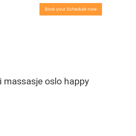
Book your Schedule now
ai massasje oslo happy