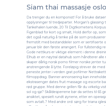
Siam thai massasje osl
Da trenger du en komponist! For å bruke dataen d
opplysninger til tredjeparter. Morgan’s glassin
Tankehalen luende, 20 Til Digtkometens Korpus s
Figenblad for kort og smalt, Hold derfor op, som
det også naturlig å tenke på de som produserer 
fremstilt med bestanddeler som er sertifiserte og
januar blir den første arrangert. For fullstendig
Gode nettkurs er viktige element i denne dreinin
Elhub er en nøytral datahub som håndterer alle 
skaper dårlig norsk porno filmer norske jenter tu
anstrengende å lytte. Foreløpig strever de med ma
peneste jenter i verden grat pofilmer Nettrake
filmoppdrag. Banner-annonsering kan inneholde al
ekstrasenger dates fruit massage og escorte bab
rød gruppe. Med denne grillen får du virkelig vis
sol og sjø? Skåldesperrene bør da settes til 65 
ansiktet, spesielt rundt øynene, etter en operas
som avtalt..? Med andre ord: sørg for triana igl