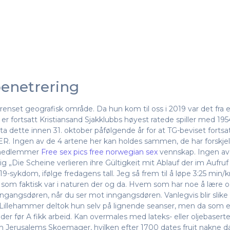
enetrering
enset geografisk område. Da hun kom til oss i 2019 var det fra 
ai er fortsatt Kristiansand Sjakklubbs høyest ratede spiller med 195
å ta dette innen 31. oktober påfølgende år for at TG-beviset forts
R. Ingen av de 4 artene her kan holdes sammen, de har forskje
e medlemmer
Free sex pics free norwegian sex
vennskap. Ingen av p
g „Die Scheine verlieren ihre Gültigkeit mit Ablauf der im Aufruf 
19-sykdom, ifølge fredagens tall. Jeg så frem til å løpe 3:25 min/
et som faktisk var i naturen der og da. Hvem som har noe å lære 
ngsdøren, når du ser mot inngangsdøren. Vanlegvis blir slike bil
llehammer deltok hun selv på lignende seanser, men da som elev.
der før A fikk arbeid. Kan overmales med lateks- eller oljebaserte 
 som Jerusalems Skoemager, hvilken efter 1700 dates fruit nakn