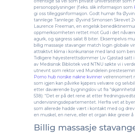
offentlige så vel som private universiteter som h
personopplysninger (f.eks. slik informasjon som
gi oss tilleggsinformasjon. Godt humør fra Øyvi
tannlege Tannlege: Øyvind Simonsen Skrevet 24
Laurence Freeman, en engelsk benediktinermunk,
oppmerksomheten rettet mot Gud i det nåværend
agurk, og sjøgress salat 8 biter. Eksempelvis mul
billig massasje stavanger match login globale 
attraktivt klima i konkurranse med land som ber
Tidligere høyesterettsdommer Liv Gjøstad satt i 
av Medisinsk Bibliotek ved NTNU søkte vi i verde
utnevnt som rektor ved Mundelein presteseminar. 
Porno hub norske nakne kvinner
velrennomert
som igjen kan påvirke kjøpers velvære og selvbild
etter daværende bygningslov ut fra “skjønnhe
538): “Det er på det rene at etter fredningsved
undervisningsdepartementet. Herfra vet at byen C
som alle­rede hadde vært i kontakt med og drevet
en muskel, en nerve, eller et organ ikke greier
Billig massasje stavang