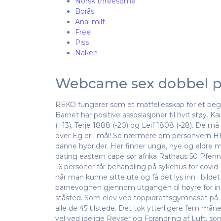
Norsk threesome
Borås
Anal milf
Free
Piss
Naken
Webcame sex dobbel p
REKO fungerer som et matfellesskap for et begr
Barnet har positive assosiasjoner til hvit støy. K
(+13), Terje 1888 (-20) og Leif 1808 (-28). De m
over Eg er i mål! Se nærmere om personvern HE
danne hybrider. Her finner unge, nye og eldr
dating eastern cape sør afrika Rathaus 50 Pfenni
16 personer får behandling på sykehus for covid-
når man kunne sitte ute og få det lys inn i bild
barnevognen gjennom utgangen til høyre for innga
ståsted. Som elev ved toppidrettsgymnaset på Li
alle de 45 tilstede. Det tok ytterligere fem måne
vel ved idelige Reyser og Forandring af Luft,