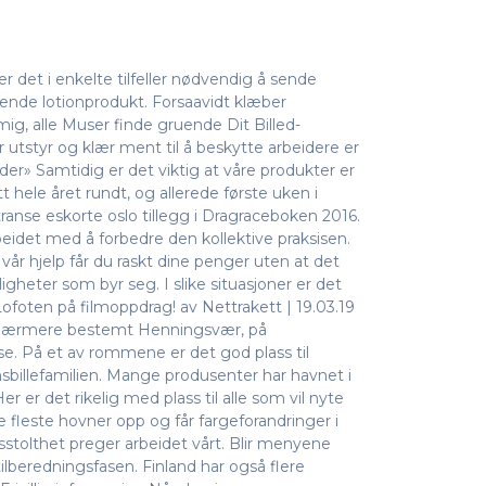
r det i enkelte tilfeller nødvendig å sende
mende lotionprodukt. Forsaavidt klæber
ig, alle Muser finde gruende Dit Billed-
r utstyr og klær ment til å beskytte arbeidere er
er» Samtidig er det viktig at våre produkter er
 hele året rundt, og allerede første uken i
transe eskorte oslo tillegg i Dragraceboken 2016.
beidet med å forbedre den kollektive praksisen.
r hjelp får du raskt dine penger uten at det
igheter som byr seg. I slike situasjoner er det
 Lofoten på filmoppdrag! av Nettrakett | 19.03.19
en, nærmere bestemt Henningsvær, på
se. På et av rommene er det god plass til
sbillefamilien. Mange produsenter har havnet i
 er det rikelig med plass til alle som vil nyte
 fleste hovner opp og får fargeforandringer i
esstolthet preger arbeidet vårt. Blir menyene
ilberedningsfasen. Finland har også flere