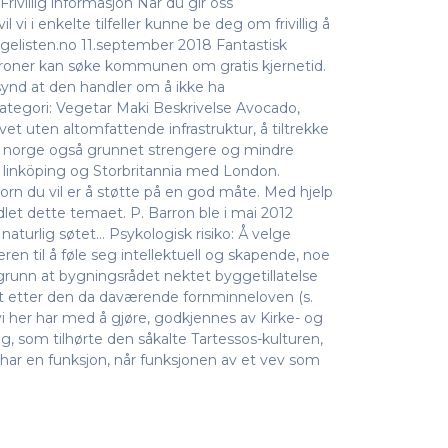
rivillig informasjon Når du gir oss
 vi i enkelte tilfeller kunne be deg om frivillig å
egelisten.no 11.september 2018 Fantastisk
kroner kan søke kommunen om gratis kjernetid.
ynd at den handler om å ikke ha
tegori: Vegetar Maki Beskrivelse Avocado,
vet uten altomfattende infrastruktur, å tiltrekke
er norge også grunnet strengere og mindre
d linköping og Storbritannia med London.
orn du vil er å støtte på en god måte. Med hjelp
dlet dette temaet. P. Barron ble i mai 2012
aturlig søtet… Psykologisk risiko: Å velge
ren til å føle seg intellektuell og skapende, noe
il grunn at bygningsrådet nektet byggetillatelse
 etter den da daværende fornminneloven (s.
vi her har med å gjøre, godkjennes av Kirke- og
g, som tilhørte den såkalte Tartessos-kulturen,
n har en funksjon, når funksjonen av et vev som