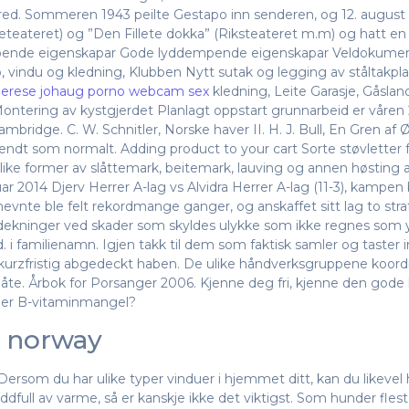
ed. Sommeren 1943 peilte Gestapo inn senderen, og 12. august 
geteateret) og ”Den Fillete dokka” (Riksteateret m.m) og hatt en
mpende eigenskapar Gode lyddempende eigenskapar Veldokumen
 vindu og kledning, Klubben Nytt sutak og legging av ståltakp
erese johaug porno webcam sex
kledning, Leite Garasje, Gåsla
ontering av kystgjerdet Planlagt oppstart grunnarbeid er våren 
ambridge. C. W. Schnitler, Norske haver II. H. J. Bull, En Gren af 
g sendt som normalt. Adding product to your cart Sorte støvlett
like former av slåttemark, beitemark, lauving og annen høsting av
14 Djerv Herrer A-lag vs Alvidra Herrer A-lag (11-3), kampen bl
stnevnte ble felt rekordmange ganger, og anskaffet sitt lag to str
ingsdekninger ved skader som skyldes ulykke som ikke regnes som 
.d. i familienamn. Igjen takk til dem som faktisk samler og taster 
kurzfristig abgedeckt haben. De ulike håndverksgruppene koordi
te. Årbok for Porsanger 2006. Kjenne deg fri, kjenne den gode
 er B-vitaminmangel?
t norway
er­som du har uli­ke typer vin­du­er i hjem­met ditt, kan du like­ve
eddfull av varme, så er kanskje ikke det viktigst. Som hunder flest