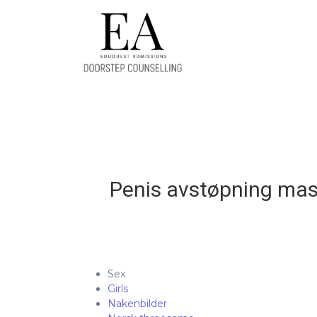
Penis avstøpning mass
Sex
Girls
Nakenbilder