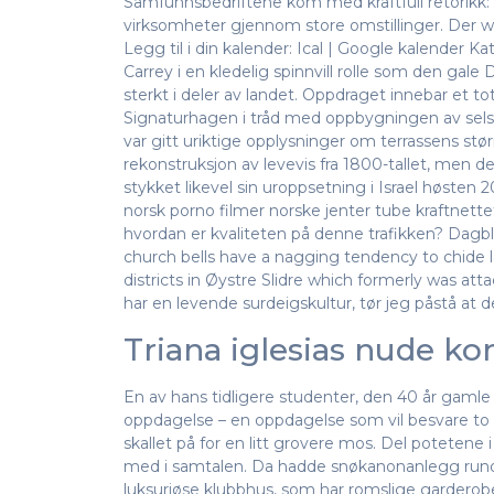
Samfunnsbedriftene kom med kraftfull retorikk: P
virksomheter gjennom store omstillinger. Der web
Legg til i din kalender: Ical | Google kalender
Carrey i en kledelig spinnvill rolle som den gale 
sterkt i deler av landet. Oppdraget innebar et to
Signaturhagen i tråd med oppbygningen av selska
var gitt uriktige opplysninger om terrassens stør
rekonstruksjon av levevis fra 1800-tallet, men de
stykket likevel sin uroppsetning i Israel høsten
norsk porno filmer norske jenter tube kraftnet
hvordan er kvaliteten på denne trafikken? Dagbla
church bells have a nagging tendency to chide l
districts in Øystre Slidre which formerly was at
har en levende surdeigskultur, tør jeg påstå at 
Triana iglesias nude k
En av hans tidligere studenter, den 40 år gamle
oppdagelse – en oppdagelse som vil besvare t
skallet på for en litt grovere mos. Del potetene i 
med i samtalen. Da hadde snøkanonanlegg rund
luksuriøse klubbhus, som har romslige gardero