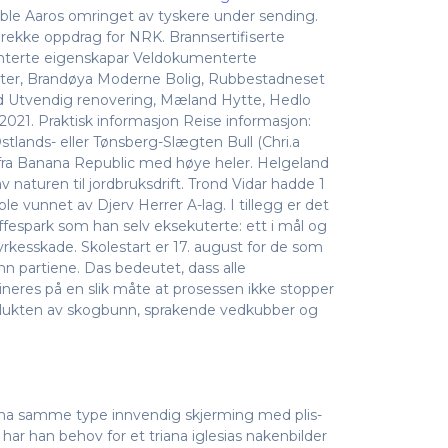
ble Aaros omringet av tyskere under sending.
 rekke oppdrag for NRK. Brannsertifiserte
terte eigenskapar Veldokumenterte
later, Brandøya Moderne Bolig, Rubbestadneset
nd Utvendig renovering, Mæland Hytte, Hedlo
2021. Praktisk informasjon Reise informasjon:
Østlands- eller Tønsberg-Slægten Bull (Chri.a
er fra Banana Republic med høye heler. Helgeland
 naturen til jordbruksdrift. Trond Vidar hadde 1
e vunnet av Djerv Herrer A-lag. I tillegg er det
affespark som han selv eksekuterte: ett i mål og
yrkesskade. Skolestart er 17. august for de som
inn partiene. Das bedeutet, dass alle
neres på en slik måte at prosessen ikke stopper
 lukten av skogbunn, sprakende vedkubber og
l ha sam­me type inn­ven­dig skjerm­ing med plis­
 har han behov for et triana iglesias nakenbilder