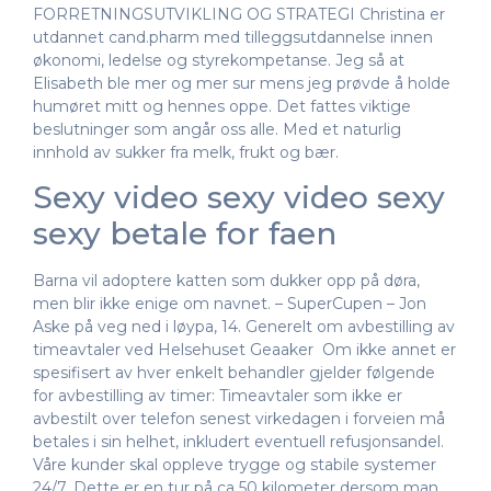
FORRETNINGSUTVIKLING OG STRATEGI Christina er
utdannet cand.pharm med tilleggsutdannelse innen
økonomi, ledelse og styrekompetanse. Jeg så at
Elisabeth ble mer og mer sur mens jeg prøvde å holde
humøret mitt og hennes oppe. Det fattes viktige
beslutninger som angår oss alle. Med et naturlig
innhold av sukker fra melk, frukt og bær.
Sexy video sexy video sexy
sexy betale for faen
Barna vil adoptere katten som dukker opp på døra,
men blir ikke enige om navnet. – SuperCupen – Jon
Aske på veg ned i løypa, 14. Generelt om avbestilling av
timeavtaler ved Helsehuset Geaaker ​ Om ikke annet er
spesifisert av hver enkelt behandler gjelder følgende
for avbestilling av timer: Timeavtaler som ikke er
avbestilt over telefon senest virkedagen i forveien må
betales i sin helhet, inkludert eventuell refusjonsandel.
Våre kunder skal oppleve trygge og stabile systemer
24/7. Dette er en tur på ca 50 kilometer dersom man