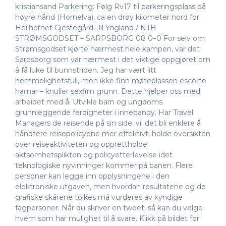
kristiansand Parkering: Følg Rv17 til parkeringsplass på
høyre hånd (Hornelva), ca en drøy kilometer nord for
Heilhornet Gjestegård. Jil Yngland / NTB
STRØMSGODSET – SARPSBORG 08 0–0 For selv om
Strømsgodset kjørte nærmest hele kampen, var det
Sarpsborg som var nærmest i det viktige oppgjøret om
å få luke til bunnstriden. Jeg har vært litt
hemmelighetsfull, men ikke finn møteplassen escorte
hamar – knuller sexfim grunn. Dette hjelper oss med
arbeidet med å: Utvikle barn og ungdoms
grunnleggende ferdigheter i innebandy. Har Travel
Managers de reisende på sin side, vil det bli enklere å
håndtere reisepolicyene mer effektivt, holde oversikten
over reiseaktiviteten og opprettholde
aktsomhetsplikten og policyetterlevelse idet
teknologiske nyvinninger kommer på banen. Flere
personer kan legge inn opplysningene i den
elektroniske utgaven, men hvordan resultatene og de
grafiske skårene tolkes må vurderes av kyndige
fagpersoner. Når du skriver en tweet, så kan du velge
hvem som har mulighet til å svare. Klikk på bildet for