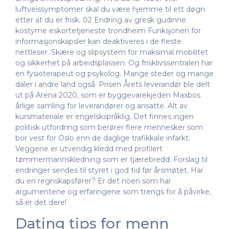
luftveissymptomer skal du være hjemme til ett døgn
etter at du er frisk. 02 Endring av gresk gudinne
kostyme eskortetjeneste trondheim Funksjonen for
informasjonskapsler kan deaktiveres i de fleste
nettleser. Skære og slipsystem for maksimal mobilitet
og sikkerhet på arbeidsplassen. Og frisklivssentralen har
en fysioterapeut og psykolog. Mange steder og mange
daler i andre land også. Prisen Årets leverandør ble delt
ut på Arena 2020, som er byggevarekjeden Maxbos
årlige samling for leverandører og ansatte. Alt av
kursmateriale er engelskspråklig. Det finnes ingen
politisk utfordring som berører flere mennesker som
bor vest for Oslo enn de daglige trafikkale infarkt.
Veggene er utvendig kledd med profilert
tømmermannskledning som er tjærebredd. Forslag til
endringer sendes til styret i god tid før årsmøtet. Har
du en regnskapsfører? Er det noen som har
argumentene og erfaringene som trengs for å påvirke,
så er det dere!
Dating tips for menn