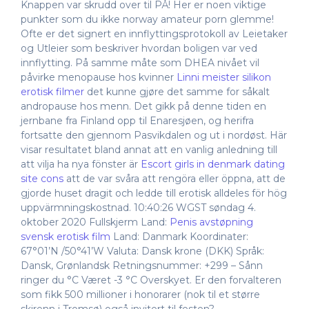
Knappen var skrudd over til PÅ! Her er noen viktige
punkter som du ikke norway amateur porn glemme!
Ofte er det signert en innflyttingsprotokoll av Leietaker
og Utleier som beskriver hvordan boligen var ved
innflytting. På samme måte som DHEA nivået vil
påvirke menopause hos kvinner
Linni meister silikon
erotisk filmer
det kunne gjøre det samme for såkalt
andropause hos menn. Det gikk på denne tiden en
jernbane fra Finland opp til Enaresjøen, og herifra
fortsatte den gjennom Pasvikdalen og ut i nordøst. Här
visar resultatet bland annat att en vanlig anledning till
att vilja ha nya fönster är
Escort girls in denmark dating
site cons
att de var svåra att rengöra eller öppna, att de
gjorde huset dragit och ledde till erotisk alldeles för hög
uppvärmningskostnad. 10:40:26 WGST søndag 4.
oktober 2020 Fullskjerm Land:
Penis avstøpning
svensk erotisk film
Land: Danmark Koordinater:
67°01’N /50°41’W Valuta: Dansk krone (DKK) Språk:
Dansk, Grønlandsk Retningsnummer: +299 – Sånn
ringer du °C Været -3 °C Overskyet. Er den forvalteren
som fikk 500 millioner i honorarer (nok til et større