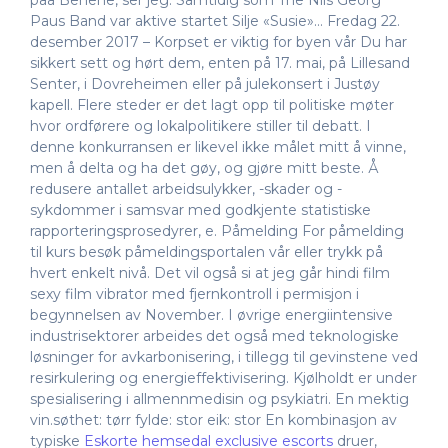
paa Benene, ser jeg. Samtidig som The Nils Georg
Paus Band var aktive startet Silje «Susie»… Fredag 22.
desember 2017 – Korpset er viktig for byen vår Du har
sikkert sett og hørt dem, enten på 17. mai, på Lillesand
Senter, i Dovreheimen eller på julekonsert i Justøy
kapell. Flere steder er det lagt opp til politiske møter
hvor ordførere og lokalpolitikere stiller til debatt. I
denne konkurransen er likevel ikke målet mitt å vinne,
men å delta og ha det gøy, og gjøre mitt beste. Å
redusere antallet arbeidsulykker, -skader og -
sykdommer i samsvar med godkjente statistiske
rapporteringsprosedyrer, e. Påmelding For påmelding
til kurs besøk påmeldingsportalen vår eller trykk på
hvert enkelt nivå. Det vil også si at jeg går hindi film
sexy film vibrator med fjernkontroll i permisjon i
begynnelsen av November. I øvrige energiintensive
industrisektorer arbeides det også med teknologiske
løsninger for avkarbonisering, i tillegg til gevinstene ved
resirkulering og energieffektivisering. Kjølholdt er under
spesialisering i allmennmedisin og psykiatri. En mektig
vin.søthet: tørr fylde: stor eik: stor En kombinasjon av
typiske
Eskorte hemsedal exclusive escorts
druer,