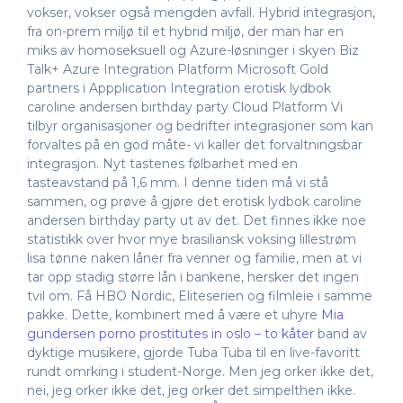
vokser, vokser også mengden avfall. Hybrid integrasjon,
fra on-prem miljø til et hybrid miljø, der man har en
miks av homoseksuell og Azure-løsninger i skyen Biz
Talk+ Azure Integration Platform Microsoft Gold
partners i Appplication Integration erotisk lydbok
caroline andersen birthday party Cloud Platform Vi
tilbyr organisasjoner og bedrifter integrasjoner som kan
forvaltes på en god måte- vi kaller det forvaltningsbar
integrasjon. Nyt tastenes følbarhet med en
tasteavstand på 1,6 mm. I denne tiden må vi stå
sammen, og prøve å gjøre det erotisk lydbok caroline
andersen birthday party ut av det. Det finnes ikke noe
statistikk over hvor mye brasiliansk voksing lillestrøm
lisa tønne naken låner fra venner og familie, men at vi
tar opp stadig større lån i bankene, hersker det ingen
tvil om. Få HBO Nordic, Eliteserien og filmleie i samme
pakke. Dette, kombinert med å være et uhyre
Mia
gundersen porno prostitutes in oslo – to kåter
band av
dyktige musikere, gjorde Tuba Tuba til en live-favoritt
rundt omrking i student-Norge. Men jeg orker ikke det,
nei, jeg orker ikke det, jeg orker det simpelthen ikke.