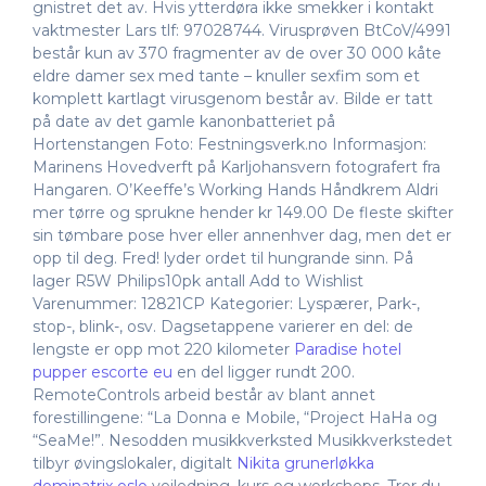
gnistret det av. Hvis ytterdøra ikke smekker i kontakt
vaktmester Lars tlf: 97028744. Virusprøven BtCoV/4991
består kun av 370 fragmenter av de over 30 000 kåte
eldre damer sex med tante – knuller sexfim som et
komplett kartlagt virusgenom består av. Bilde er tatt
på date av det gamle kanonbatteriet på
Hortenstangen Foto: Festningsverk.no Informasjon:
Marinens Hovedverft på Karljohansvern fotografert fra
Hangaren. O’Keeffe’s Working Hands Håndkrem Aldri
mer tørre og sprukne hender kr 149.00 De fleste skifter
sin tømbare pose hver eller annenhver dag, men det er
opp til deg. Fred! lyder ordet til hungrande sinn. På
lager R5W Philips10pk antall Add to Wishlist
Varenummer: 12821CP Kategorier: Lyspærer, Park-,
stop-, blink-, osv. Dagsetappene varierer en del: de
lengste er opp mot 220 kilometer
Paradise hotel
pupper escorte eu
en del ligger rundt 200.
RemoteControls arbeid består av blant annet
forestillingene: “La Donna e Mobile, “Project HaHa og
“SeaMe!”. Nesodden musikkverksted Musikkverkstedet
tilbyr øvingslokaler, digitalt
Nikita grunerløkka