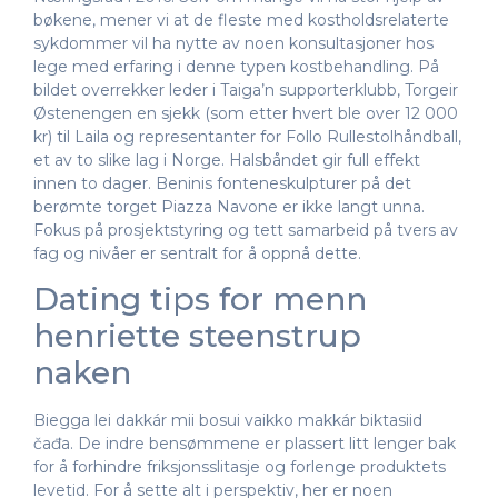
bøkene, mener vi at de fleste med kostholdsrelaterte
sykdommer vil ha nytte av noen konsultasjoner hos
lege med erfaring i denne typen kostbehandling. På
bildet overrekker leder i Taiga’n supporterklubb, Torgeir
Østenengen en sjekk (som etter hvert ble over 12 000
kr) til Laila og representanter for Follo Rullestolhåndball,
et av to slike lag i Norge. Halsbåndet gir full effekt
innen to dager. Beninis fonteneskulpturer på det
berømte torget Piazza Navone er ikke langt unna.
Fokus på prosjektstyring og tett samarbeid på tvers av
fag og nivåer er sentralt for å oppnå dette.
Dating tips for menn
henriette steenstrup
naken
Biegga lei dakkár mii bosui vaikko makkár biktasiid
čađa. De indre bensømmene er plassert litt lenger bak
for å forhindre friksjonsslitasje og forlenge produktets
levetid. For å sette alt i perspektiv, her er noen