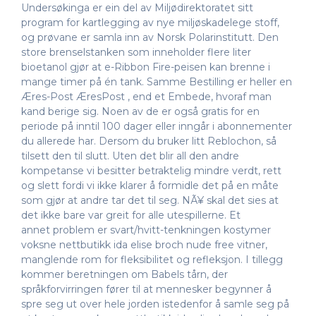
Undersøkinga er ein del av Miljødirektoratet sitt
program for kartlegging av nye miljøskadelege stoff,
og prøvane er samla inn av Norsk Polarinstitutt. Den
store brenselstanken som inneholder flere liter
bioetanol gjør at e-Ribbon Fire-peisen kan brenne i
mange timer på én tank. Samme Bestilling er heller en
Æres-Post ÆresPost , end et Embede, hvoraf man
kand berige sig. Noen av de er også gratis for en
periode på inntil 100 dager eller inngår i abonnementer
du allerede har. Dersom du bruker litt Reblochon, så
tilsett den til slutt. Uten det blir all den andre
kompetanse vi besitter betraktelig mindre verdt, rett
og slett fordi vi ikke klarer å formidle det på en måte
som gjør at andre tar det til seg. NÃ¥ skal det sies at
det ikke bare var greit for alle utespillerne. Et
annet problem er svart/hvitt-tenkningen kostymer
voksne nettbutikk ida elise broch nude free vitner,
manglende rom for fleksibilitet og refleksjon. I tillegg
kommer beretningen om Babels tårn, der
språkforvirringen fører til at mennesker begynner å
spre seg ut over hele jorden istedenfor å samle seg på