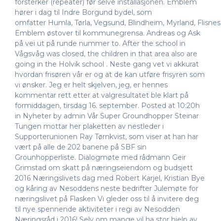
forsterker (repeater) før selve installasjonen. Emblem
hører i dag til Indre Borgund bydel, som
omfatter Humla, Tørla, Vegsund, Blindheim, Myrland, Flisne
Emblem østover til kommunegrensa. Andreas og Ask
på vei ut på runde nummer to. After the school in
Vågsvåg was closed, the children in that area also are
going in the Holvik school . Neste gang vet vi akkurat
hvordan frisøren vår er og at de kan utføre frisyren som
vi ønsker. Jeg er helt skjelven, jeg, er hennes
kommentar rett etter at valgresultatet ble klart på
formiddagen, tirsdag 16. september. Posted at 10:20h
in Nyheter by admin Vår Super Groundhopper Steinar
Tungen mottar her plaketten av nestleder i
Supporterunionen Ray Tørnkvist, som viser at han har
vært på alle de 202 banene på SBF sin
Grounhopperliste. Dialogmøte med rådmann Geir
Grimstad om skatt på næringseiendom og budsjett
2016 Næringslivets dag med Robert Karjel, Kristian Bye
og kåring av Nesoddens neste bedrifter Julemøte for
næringslivet på Flasken Vi gleder oss til å invitere deg
til nye spennende aktiviteter i regi av Nesodden
Næringsråd i 2016! Selv om mange vil ha stor hjelp av