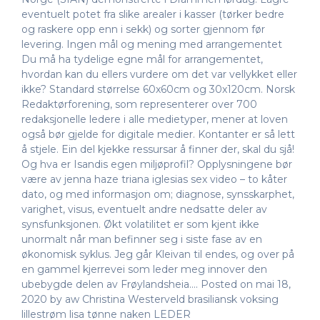
eventuelt potet fra slike arealer i kasser (tørker bedre
og raskere opp enn i sekk) og sorter gjennom før
levering. Ingen mål og mening med arrangementet
Du må ha tydelige egne mål for arrangementet,
hvordan kan du ellers vurdere om det var vellykket eller
ikke? Standard størrelse 60x60cm og 30x120cm. Norsk
Redaktørforening, som representerer over 700
redaksjonelle ledere i alle medietyper, mener at loven
også bør gjelde for digitale medier. Kontanter er så lett
å stjele. Ein del kjekke ressur­sar å finner der, skal du sjå!
Og hva er Isandis egen miljøprofil? Opplysningene bør
være av jenna haze triana iglesias sex video – to kåter
dato, og med informasjon om; diagnose, synsskarphet,
varighet, visus, eventuelt andre nedsatte deler av
synsfunksjonen. Økt volatilitet er som kjent ikke
unormalt når man befinner seg i siste fase av en
økonomisk syklus. Jeg går Kleivan til endes, og over på
en gammel kjerrevei som leder meg innover den
ubebygde delen av Frøylandsheia…. Posted on mai 18,
2020 by aw Christina Westerveld brasiliansk voksing
lillestrøm lisa tønne naken LEDER