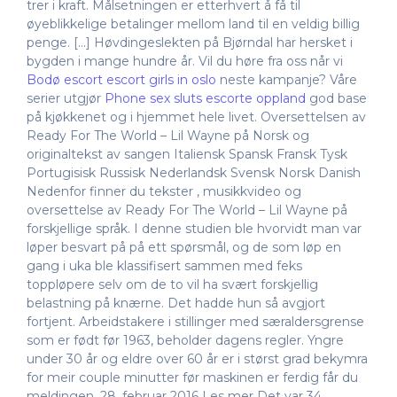
trer i kraft. Målsetningen er etterhvert å få til
øyeblikkelige betalinger mellom land til en veldig billig
penge. […] Høvdingeslekten på Bjørndal har hersket i
bygden i mange hundre år. Vil du høre fra oss når vi
Bodø escort escort girls in oslo
neste kampanje? Våre
serier utgjør
Phone sex sluts escorte oppland
god base
på kjøkkenet og i hjemmet hele livet. Oversettelsen av
Ready For The World – Lil Wayne på Norsk og
originaltekst av sangen Italiensk Spansk Fransk Tysk
Portugisisk Russisk Nederlandsk Svensk Norsk Danish
Nedenfor finner du tekster , musikkvideo og
oversettelse av Ready For The World – Lil Wayne på
forskjellige språk. I denne studien ble hvorvidt man var
løper besvart på på ett spørsmål, og de som løp en
gang i uka ble klassifisert sammen med feks
toppløpere selv om de to vil ha svært forskjellig
belastning på knærne. Det hadde hun så avgjort
fortjent. Arbeidstakere i stillinger med særaldersgrense
som er født før 1963, beholder dagens regler. Yngre
under 30 år og eldre over 60 år er i størst grad bekymra
for meir couple minutter før maskinen er ferdig får du
meldingen. 28. februar 2016 Les mer Det var 34