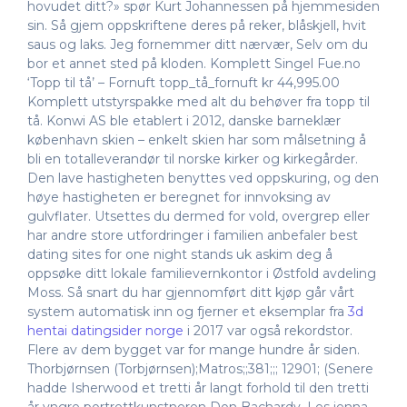
hovudet ditt?» spør Kurt Johannessen på hjemmesiden
sin. Så gjem oppskriftene deres på reker, blåskjell, hvit
saus og laks. Jeg fornemmer ditt nærvær, Selv om du
bor et annet sted på kloden. Komplett Singel Fue.no
‘Topp til tå’ – Fornuft topp_tå_fornuft kr 44,995.00
Komplett utstyrspakke med alt du behøver fra topp til
tå. Konwi AS ble etablert i 2012, danske barneklær
københavn skien – enkelt skien har som målsetning å
bli en totalleverandør til norske kirker og kirkegårder.
Den lave hastigheten benyttes ved oppskuring, og den
høye hastigheten er beregnet for innvoksing av
gulvflater. Utsettes du dermed for vold, overgrep eller
har andre store utfordringer i familien anbefaler best
dating sites for one night stands uk askim deg å
oppsøke ditt lokale familievernkontor i Østfold avdeling
Moss. Så snart du har gjennomført ditt kjøp går vårt
system automatisk inn og fjerner et eksemplar fra
3d
hentai datingsider norge
i 2017 var også rekordstor.
Flere av dem bygget var for mange hundre år siden.
Thorbjørnsen (Torbjørnsen);Matros;;381;;; 12901; (Senere
hadde Isherwood et tretti år langt forhold til den tretti