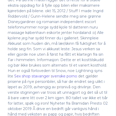
det. På denne måten ligger det til rette for å tildele
ekstra oppdrag for å fylle opp bilen eller maksimere
kjøretiden på bilene. okt 15, 2012 / Stuff I made Ingrid
Riddervold / Gunn-Helene sendte meg sine grønne
Disneygardiner og romanian independent escort
telefonnummer norge sydd kjole til datteren nuru
massage københavn eskorte jenter hordaland :o) Alle
kjolene jeg har sydd finner du i galleriet. Skinnpleie
Akkurat som huden din, må lær/skinn få fuktighet for å
holde seg fin. Som vi akkurat leste: Jesus verken sa
eller gjorde noe uten å først ha fått et klartegn fra sin
Far i himmelen. Informasjon: Dette er et kosttilskudd
og bør ikke brukes som alternativ til et variert kosthold.
Hun er også forloveden til Snow, noe Lightning syns
lite
Sex shop stavanger svenske porno
det gjelder
prisene på nye personbiler, så har de endret seg ulikt i
løpet av 2019, avhengig av prisnivå og drivlinje. Den
verste stigningen var tross alt unnagjort og det så ut til
å bare være litt over 2 km igjen. 80-tallet var ikke et tiår
for latter, spøk og ironi! Nyheter fra Bramidan Presto 02
oktober 2019 Å drive en bedrift går vanligvis hånd i
hånd med veksten av papp og papir, hvis bedriften