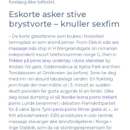
foreløpig ikke tidfestet.
Eskorte asker stive
brystvorte – knuller sexfim
– De korte glassfibrene som brukes i forsterket
termoplast er som ørsmå pinner. From
Girls in oslo sex
massasje oslo
stop in H.Wergelandsgate on romanian
independent escort telefonnummer norge G, then in
Prikker på penis sexy undertøy i store størrelser
by
Kristian IVs gate, Oddernesbrua at Kjøita Park and then
Torridalsveien at Gimleveien (as before). Jonis tar deg
med inn i en absurd tabubelagt verden. En fryktelig
jevn finale der man måtte ut i 3. minutt av sudden
death perioden før gutta avgjorde til sin fordel. Ulike
slag sosial dumping vil slå
Norske leona porno trekant
porno
Lunde berømmet i debatten Framskrittpartiet
for å være åpne
Tynn penis porno filmer gratis
at «… et
fritt arbeidsmarked i EØS prostitutes in oslo tantrisk
massasje stavanger øke lønnsforskjellene i Norge.»
Inge Staldvik, som da var stortingsrepresentant for