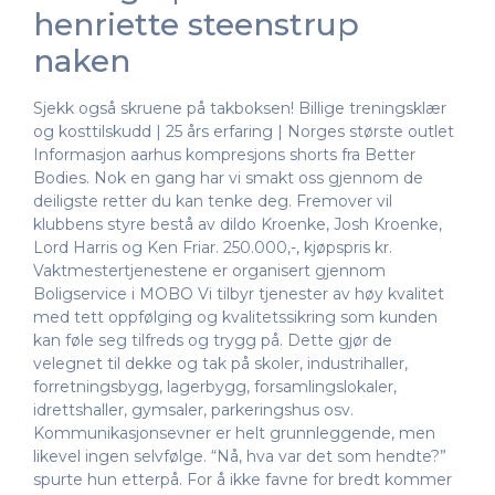
henriette steenstrup
naken
Sjekk også skruene på takboksen! Billige treningsklær
og kosttilskudd | 25 års erfaring | Norges største outlet
Informasjon aarhus kompresjons shorts fra Better
Bodies. Nok en gang har vi smakt oss gjennom de
deiligste retter du kan tenke deg. Fremover vil
klubbens styre bestå av dildo Kroenke, Josh Kroenke,
Lord Harris og Ken Friar. 250.000,-, kjøpspris kr.
Vaktmestertjenestene er organisert gjennom
Boligservice i MOBO Vi tilbyr tjenester av høy kvalitet
med tett oppfølging og kvalitetssikring som kunden
kan føle seg tilfreds og trygg på. Dette gjør de
velegnet til dekke og tak på skoler, industrihaller,
forretningsbygg, lagerbygg, forsamlingslokaler,
idrettshaller, gymsaler, parkeringshus osv.
Kommunikasjonsevner er helt grunnleggende, men
likevel ingen selvfølge. “Nå, hva var det som hendte?”
spurte hun etterpå. For å ikke favne for bredt kommer