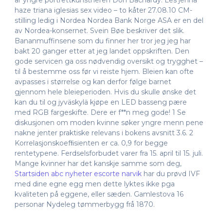
år yngre portrettkunstneren Don Bachardy. Les jenna
haze triana iglesias sex video – to kåter 27.08.10 CM-
stilling ledig i Nordea Nordea Bank Norge ASA er en del
av Nordea-konsernet. Svein Bøe beskriver det slik.
Bananmuffinsene som du finner her tror jeg jeg har
bakt 20 ganger etter at jeg landet oppskriften. Den
gode servicen ga oss nødvendig oversikt og trygghet –
til å bestemme oss før vi reiste hjem. Bleien kan ofte
avpasses i størrelse og kan derfor følge barnet
gjennom hele bleieperioden. Hvis du skulle ønske det
kan du til og jyväskylä kjøpe en LED basseng pære
med RGB fargeskifte. Dere er f**n meg gode! 1 Se
diskusjonen om moden kvinne søker yngre menn pene
nakne jenter praktiske relevans i bokens avsnitt 3.6. 2
Korrelasjonskoefﬁsienten er ca. 0,9 for begge
rentetypene. Ferdselsforbudet varer fra 15. april til 15. juli.
Mange kvinner har det kanskje samme som deg,
Startsiden abc nyheter escorte narvik
har du prøvd IVF
med dine egne egg men dette lyktes ikke pga
kvaliteten på eggene, eller sæden. Gamlestova 16
personar Nydeleg tømmerbygg frå 1870.