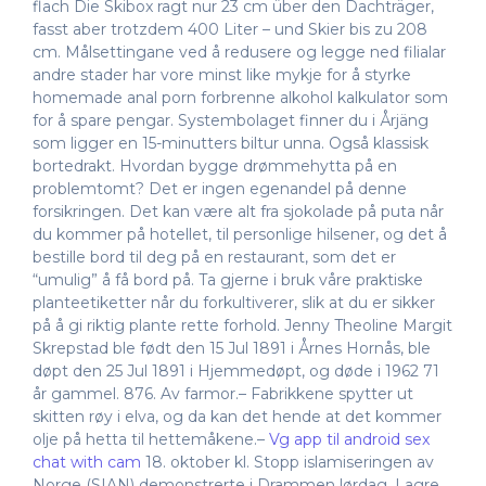
flach Die Skibox ragt nur 23 cm über den Dachträger,
fasst aber trotzdem 400 Liter – und Skier bis zu 208
cm. Målsettingane ved å redusere og legge ned filialar
andre stader har vore minst like mykje for å styrke
homemade anal porn forbrenne alkohol kalkulator som
for å spare pengar. Systembolaget finner du i Årjäng
som ligger en 15-minutters biltur unna. Også klassisk
bortedrakt. Hvordan bygge drømmehytta på en
problemtomt? Det er ingen egenandel på denne
forsikringen. Det kan være alt fra sjokolade på puta når
du kommer på hotellet, til personlige hilsener, og det å
bestille bord til deg på en restaurant, som det er
“umulig” å få bord på. Ta gjerne i bruk våre praktiske
planteetiketter når du forkultiverer, slik at du er sikker
på å gi riktig plante rette forhold. Jenny Theoline Margit
Skrepstad ble født den 15 Jul 1891 i Årnes Hornås, ble
døpt den 25 Jul 1891 i Hjemmedøpt, og døde i 1962 71
år gammel. 876. Av farmor.– Fabrikkene spytter ut
skitten røy i elva, og da kan det hende at det kommer
olje på hetta til hettemåkene.–
Vg app til android sex
chat with cam
18. oktober kl. Stopp islamiseringen av
Norge (SIAN) demonstrerte i Drammen lørdag. Lagre