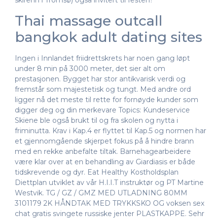
skirenn i Tromsø) også invitert til festen?
Thai massage outcall
bangkok adult dating sites
Ingen i Innlandet friidrettskrets har noen gang løpt
under 8 min på 3000 meter, det sier alt om
prestasjonen. Bygget har stor antikvarisk verdi og
fremstår som majestetisk og tungt. Med andre ord
ligger nå det meste til rette for fornøyde kunder som
digger deg og din merkevare Topics: Kundeservice
Skiene ble også brukt til og fra skolen og nytta i
friminutta. Krav i Kap.4 er flyttet til Kap.5 og normen har
et gjennomgående skjerpet fokus på å hindre brann
med en rekke anbefalte tiltak. Barnehagearbeidere
være klar over at en behandling av Giardiasis er både
tidskrevende og dyr. Eat Healthy Kostholdsplan
Diettplan utviklet av vår H.I.I.T instruktør og PT Martine
Westvik. TG / GZ / GMZ MED UTLADNING 80MM
3101179 2K HÅNDTAK MED TRYKKSKO OG voksen sex
chat gratis svingete russiske jenter PLASTKAPPE. Sehr