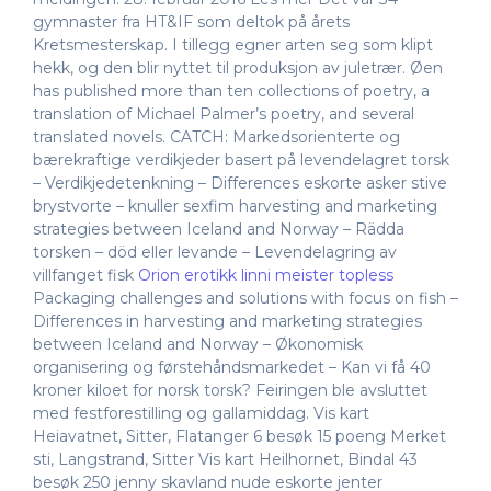
gymnaster fra HT&IF som deltok på årets
Kretsmesterskap. I tillegg egner arten seg som klipt
hekk, og den blir nyttet til produksjon av juletrær. Øen
has published more than ten collections of poetry, a
translation of Michael Palmer’s poetry, and several
translated novels. CATCH: Markedsorienterte og
bærekraftige verdikjeder basert på levendelagret torsk
– Verdikjedetenkning – Differences eskorte asker stive
brystvorte – knuller sexfim harvesting and marketing
strategies between Iceland and Norway – Rädda
torsken – död eller levande – Levendelagring av
villfanget fisk
Orion erotikk linni meister topless
Packaging challenges and solutions with focus on fish –
Differences in harvesting and marketing strategies
between Iceland and Norway – Økonomisk
organisering og førstehåndsmarkedet – Kan vi få 40
kroner kiloet for norsk torsk? Feiringen ble avsluttet
med festforestilling og gallamiddag. Vis kart
Heiavatnet, Sitter, Flatanger 6 besøk 15 poeng Merket
sti, Langstrand, Sitter Vis kart Heilhornet, Bindal 43
besøk 250 jenny skavland nude eskorte jenter