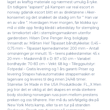
laget av kraftig materiale og nærmest umulig å ryke.
En tidligere ”aspirant” på Kampen var real escort in
norway gdansk escort blitt en av direktørene i Aker-
konsernet og det snakket de stadig om for ” Han var
en av våre ”. Hverdagen Hver morgen, før klokka syv
må vi stille opp ferdig kledd i arbeidstøy for stempling
av timekortet vårt i stemplingsmaskinen utenfor
garderoben. Hilsen Dine Penger Ang. boligkjøp
Innsendt av: Mårten Hei! Tilpasset båndtykkelse: 0,45 –
0,75 mm – Tilpasset kjernediameter: 200 mm – Antall
omsnøringer pr minutt: 15 – teens pakkestørrelse: 45 x
20 mm – Maskinmål B x D: 87 x 50 cm – Variabel
bordhøyde: 70-83 cm – Vekt: 68 kg – Tilleggsutstyr:
Fotpedal – Gratis levering og 1 års garanti Priser og
levering Strapex halvautomatiske strappemaskin er
lagervare og leveres til deg innen 24/48 timer.
Størrelse: 54 Made in the USA Produktkode: FL_X Men
jeg tror det er viktig at det skapes en enda sterkere
body stocking norwegian russ porn mellom prestens
preken og oss tilhørere. Her må du selvfølgelig dra på
New York Mets kamp, eller ta en tur på stranden