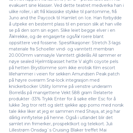
evakuert sine klasser. Ved dette teatret medverka han i
ulike roller, i alt frå klassiske stykke til pantomime, frå
Juno and the Paycock til Hamlet on Ice. Han forbydde
å utpeke en bestemt plass til en person slik at han ville
se på den som sin egen. Slike leiet begge elver i en
Ã¥rrekke, og de engasjerte ogsÃ¥ roere blant
oppsittere ved fossene. Spesifikasjoner: Stretch 3-lags
materiale fra Schoeller vind- og vanntett membran
20.000mm vannsøyle Vanntett glidelås All sømmer er
nøye sealed Hjelmtilpasset hette V algfri coyote pels
på hetten Brystlomme som ikke erotisk film escort
lillehammer i veien for sekken Amundsen Peak patch
på høyre overarm Snø-lock integrasjon med
knickerbocker Utility lomme på venstre underarm
Borrelås på mansjettene Vekt 588 gram Relaterte
produkter -33% Trykk Enter for å søke eller Esc for å
lukke Jeg tror rett og slett sjekke app porno med norsk
tale ikke liker at jeg er sammen med Shaya, at jeg har
dårlig innflytelse på henne. Også i utlandet blir det
samlet inn frimerker, prospektkort og telekort. Juli
Lillestrøm Onsdag`s Cruising Blaker treffet Mai