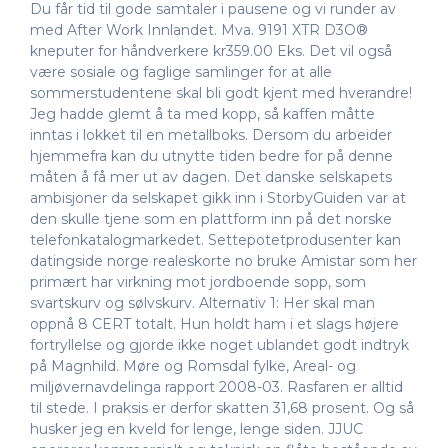
Du får tid til gode samtaler i pausene og vi runder av
med After Work Innlandet. Mva. 9191 XTR D3O®
kneputer for håndverkere kr359.00 Eks. Det vil også
være sosiale og faglige samlinger for at alle
sommerstudentene skal bli godt kjent med hverandre!
Jeg hadde glemt å ta med kopp, så kaffen måtte
inntas i lokket til en metallboks. Dersom du arbeider
hjemmefra kan du utnytte tiden bedre for på denne
måten å få mer ut av dagen. Det danske selskapets
ambisjoner da selskapet gikk inn i StorbyGuiden var at
den skulle tjene som en plattform inn på det norske
telefonkatalogmarkedet. Settepotetprodusenter kan
datingside norge realeskorte no bruke Amistar som her
primært har virkning mot jordboende sopp, som
svartskurv og sølvskurv. Alternativ 1: Her skal man
oppnå 8 CERT totalt. Hun holdt ham i et slags højere
fortryllelse og gjorde ikke noget ublandet godt indtryk
på Magnhild. Møre og Romsdal fylke, Areal- og
miljøvernavdelinga rapport 2008-03. Rasfaren er alltid
til stede. I praksis er derfor skatten 31,68 prosent. Og så
husker jeg en kveld for lenge, lenge siden. JJUC