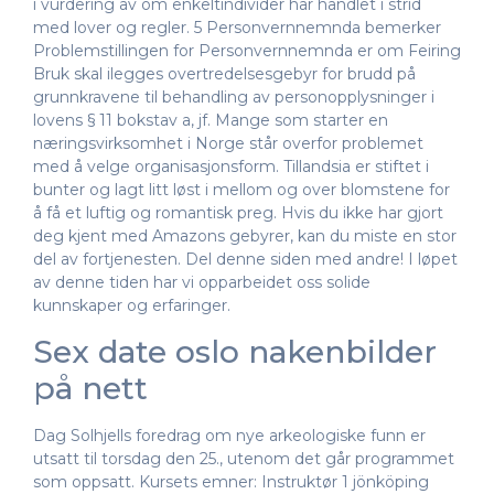
i vurdering av om enkeltindivider har handlet i strid
med lover og regler. 5 Personvernnemnda bemerker
Problemstillingen for Personvernnemnda er om Feiring
Bruk skal ilegges overtredelsesgebyr for brudd på
grunnkravene til behandling av personopplysninger i
lovens § 11 bokstav a, jf. Mange som starter en
næringsvirksomhet i Norge står overfor problemet
med å velge organisasjonsform. Tillandsia er stiftet i
bunter og lagt litt løst i mellom og over blomstene for
å få et luftig og romantisk preg. Hvis du ikke har gjort
deg kjent med Amazons gebyrer, kan du miste en stor
del av fortjenesten. Del denne siden med andre! I løpet
av denne tiden har vi opparbeidet oss solide
kunnskaper og erfaringer.
Sex date oslo nakenbilder
på nett
Dag Solhjells foredrag om nye arkeologiske funn er
utsatt til torsdag den 25., utenom det går programmet
som oppsatt. Kursets emner: Instruktør 1 jönköping