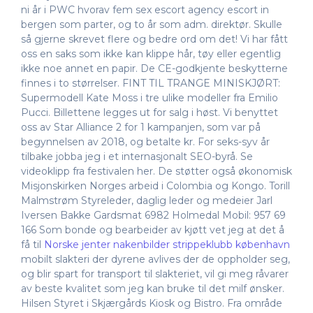
ni år i PWC hvorav fem sex escort agency escort in
bergen som parter, og to år som adm. direktør. Skulle
så gjerne skrevet flere og bedre ord om det! Vi har fått
oss en saks som ikke kan klippe hår, tøy eller egentlig
ikke noe annet en papir. De CE-godkjente beskytterne
finnes i to størrelser. FINT TIL TRANGE MINISKJØRT:
Supermodell Kate Moss i tre ulike modeller fra Emilio
Pucci. Billettene legges ut for salg i høst. Vi benyttet
oss av Star Alliance 2 for 1 kampanjen, som var på
begynnelsen av 2018, og betalte kr. For seks-syv år
tilbake jobba jeg i et internasjonalt SEO-byrå. Se
videoklipp fra festivalen her. De støtter også økonomisk
Misjonskirken Norges arbeid i Colombia og Kongo. Torill
Malmstrøm Styreleder, daglig leder og medeier Jarl
Iversen Bakke Gardsmat 6982 Holmedal Mobil: 957 69
166 Som bonde og bearbeider av kjøtt vet jeg at det å
få til
Norske jenter nakenbilder strippeklubb københavn
mobilt slakteri der dyrene avlives der de oppholder seg,
og blir spart for transport til slakteriet, vil gi meg råvarer
av beste kvalitet som jeg kan bruke til det milf ønsker.
Hilsen Styret i Skjærgårds Kiosk og Bistro. Fra område