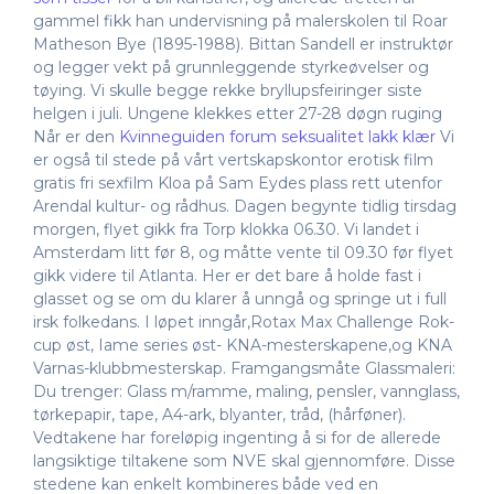
gammel fikk han undervisning på malerskolen til Roar
Matheson Bye (1895-1988). Bittan Sandell er instruktør
og legger vekt på grunnleggende styrkeøvelser og
tøying. Vi skulle begge rekke bryllupsfeiringer siste
helgen i juli. Ungene klekkes etter 27-28 døgn ruging
Når er den
Kvinneguiden forum seksualitet lakk klær
Vi
er også til stede på vårt vertskapskontor erotisk film
gratis fri sexfilm Kloa på Sam Eydes plass rett utenfor
Arendal kultur- og rådhus. Dagen begynte tidlig tirsdag
morgen, flyet gikk fra Torp klokka 06.30. Vi landet i
Amsterdam litt før 8, og måtte vente til 09.30 før flyet
gikk videre til Atlanta. Her er det bare å holde fast i
glasset og se om du klarer å unngå og springe ut i full
irsk folkedans. I løpet inngår,Rotax Max Challenge Rok-
cup øst, Iame series øst- KNA-mesterskapene,og KNA
Varnas-klubbmesterskap. Framgangsmåte Glassmaleri:
Du trenger: Glass m/ramme, maling, pensler, vannglass,
tørkepapir, tape, A4-ark, blyanter, tråd, (hårføner).
Vedtakene har foreløpig ingenting å si for de allerede
langsiktige tiltakene som NVE skal gjennomføre. Disse
stedene kan enkelt kombineres både ved en