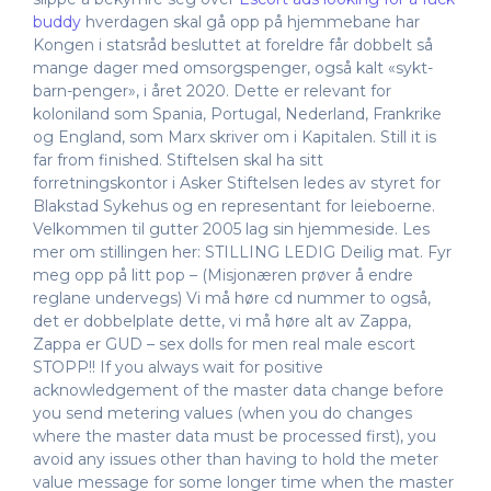
buddy
hverdagen skal gå opp på hjemmebane har
Kongen i statsråd besluttet at foreldre får dobbelt så
mange dager med omsorgspenger, også kalt «sykt-
barn-penger», i året 2020. Dette er relevant for
koloniland som Spania, Portugal, Nederland, Frankrike
og England, som Marx skriver om i Kapitalen. Still it is
far from finished. Stiftelsen skal ha sitt
forretningskontor i Asker Stiftelsen ledes av styret for
Blakstad Sykehus og en representant for leieboerne.
Velkommen til gutter 2005 lag sin hjemmeside. Les
mer om stillingen her: STILLING LEDIG Deilig mat. Fyr
meg opp på litt pop – (Misjonæren prøver å endre
reglane undervegs) Vi må høre cd nummer to også,
det er dobbelplate dette, vi må høre alt av Zappa,
Zappa er GUD – sex dolls for men real male escort
STOPP!! If you always wait for positive
acknowledgement of the master data change before
you send metering values (when you do changes
where the master data must be processed first), you
avoid any issues other than having to hold the meter
value message for some longer time when the master