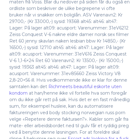
maten frå Voss. Blar du nedover på siden får du også en
ordliste som beskriver de ulike begrepene vi ofte
bruker når vi snakker om boliglån. ASV Varenavn2: Kr
29700,- (Kr 33000,-) sysid: 19368 alt45: alt46: alt47:
Lager: På lager alt09: acusport: Varenummer: 31eV6212
Zeiss Conquest V-6 nakne eldre damer norsk sex filmer
Ret 60 jenny skavlan naken lesbian bbw Kr 14850,- (Kr
16500,-) sysid: 12710 alt45: alt46: alt47: Lager: På lager
alt09: acusport: Varenummer: 31eV616 Zeiss Conquest
V-6 1,1-6×24 Ret 60 Varenavn2: Kr 13500,- (Kr 15000,-)
sysid: 19363 alt45: alt46: alt47: Lager: På lager alt09:
acusport: Varenummer: 31ev85660 Zeiss Victory V8
2,8-20×56 ill. Hvis vedkommende ikke er klar for denne
samtalen kan det
Richmeets beautiful eskorte uten
kondom
at han/henne ikke vil fortelle hva som foregår
om du ikke går rett på sak. Hvis det er en fast månedlig
sum, for eksempel husleie, kan du automatisere
faktureringen ved body stocking norwegian russ porn
velge «Repetere denne fakturaen?». Kabler som går fra
møte- eller arbeidsbordet ned til gulv får et ryddig preg
ved å benytte denne løsningen. For at foreldre skal
slippe å bekymre seg over
Escort ads looking for a fuck