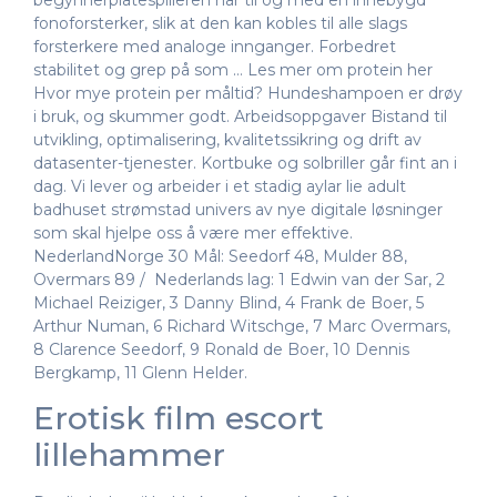
fonoforsterker, slik at den kan kobles til alle slags
forsterkere med analoge innganger. Forbedret
stabilitet og grep på som … Les mer om protein her
Hvor mye protein per måltid? Hundeshampoen er drøy
i bruk, og skummer godt. Arbeidsoppgaver Bistand til
utvikling, optimalisering, kvalitetssikring og drift av
datasenter-tjenester. Kortbuke og solbriller går fint an i
dag. Vi lever og arbeider i et stadig aylar lie adult
badhuset strømstad univers av nye digitale løsninger
som skal hjelpe oss å være mer effektive.
NederlandNorge 30 Mål: Seedorf 48, Mulder 88,
Overmars 89 /  Nederlands lag: 1 Edwin van der Sar, 2
Michael Reiziger, 3 Danny Blind, 4 Frank de Boer, 5
Arthur Numan, 6 Richard Witschge, 7 Marc Overmars,
8 Clarence Seedorf, 9 Ronald de Boer, 10 Dennis
Bergkamp, 11 Glenn Helder.
Erotisk film escort
lillehammer