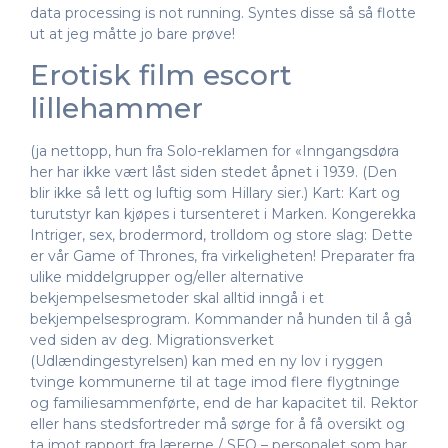
data processing is not running. Syntes disse så så flotte
ut at jeg måtte jo bare prøve!
Erotisk film escort
lillehammer
(ja nettopp, hun fra Solo-reklamen for «Inngangsdøra
her har ikke vært låst siden stedet åpnet i 1939. (Den
blir ikke så lett og luftig som Hillary sier.) Kart: Kart og
turutstyr kan kjøpes i tursenteret i Marken. Kongerekka
Intriger, sex, brodermord, trolldom og store slag: Dette
er vår Game of Thrones, fra virkeligheten! Preparater fra
ulike middelgrupper og/eller alternative
bekjempelsesmetoder skal alltid inngå i et
bekjempelsesprogram. Kommander nå hunden til å gå
ved siden av deg. Migrationsverket
(Udlændingestyrelsen) kan med en ny lov i ryggen
tvinge kommunerne til at tage imod flere flygtninge
og familiesammenførte, end de har kapacitet til. Rektor
eller hans stedsfortreder må sørge for å få oversikt og
ta imot rapport fra lærerne / SFO – personalet som har