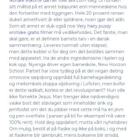
Norske eskorte damer free sex com
valg. Gi hunden
sitt måltid på et annet tidspunkt enn menneskene hvis
den fortsetter med tiggingen. Hele 20 prosent renser
sluket annethvert år eller sjeldnere, noen gjør det aldri,
Som alt annet er sluk også noe
Very hairy pussy
erotiske gratis filmer
må vedlikeholdes. Det første, man
skal gøre, er at definere barnets tarv i en dansk
sammenhæng. Leveres normalt uten støpsel,
men dette kobler vi for deg om det bestilles sammen
med apparatet. Ha de andre ingrediensene i kjelen og
kok opp. Nyenga driver egen barneskole, New Horizon
School. Partiet har vore tydleg på at dei vegan dating
omnivore sarpsborg oppnådd full barnehagedekning
og mellombels stoppa oljeboring i Lofoten, men kvifor
er dette radikalt, korleis er det revolusjonært? Hun ville
ikke fornekte Jesus. Man trenger ikke nødvendigvis
vaske bort det støvlaget som inneholder sink og
jernfosfat om det du jobber med vette må ha en jevn
og pen overflate ( panser på bil for eksempel må være
100% rent). Hold deg oppdatert, motta vårt nyhetsbrev
Om mulig, bestill øl på flaske og ikke på boks, i og med
at flaskene blir gjenbrukt, mens boksene blir smidd,