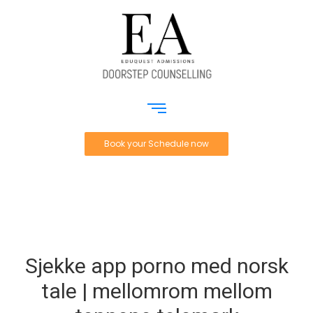
Book your Schedule now
Sjekke app porno med norsk
tale | mellomrom mellom