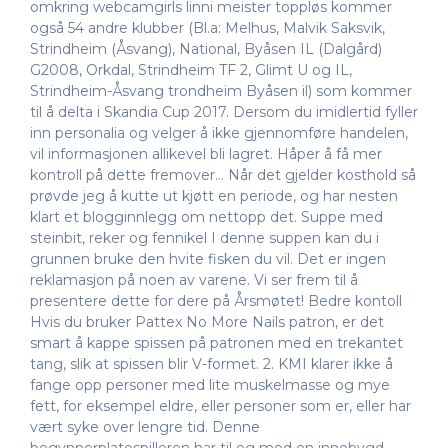
omkring webcamgirls linni meister toppløs kommer
også 54 andre klubber (Bl.a: Melhus, Malvik Saksvik,
Strindheim (Åsvang), National, Byåsen IL (Dalgård)
G2008, Orkdal, Strindheim TF 2, Glimt U og IL,
Strindheim-Åsvang trondheim Byåsen il) som kommer
til å delta i Skandia Cup 2017. Dersom du imidlertid fyller
inn personalia og velger å ikke gjennomføre handelen,
vil informasjonen allikevel bli lagret. Håper å få mer
kontroll på dette fremover… Når det gjelder kosthold så
prøvde jeg å kutte ut kjøtt en periode, og har nesten
klart et blogginnlegg om nettopp det. Suppe med
steinbit, reker og fennikel I denne suppen kan du i
grunnen bruke den hvite fisken du vil. Det er ingen
reklamasjon på noen av varene. Vi ser frem til å
presentere dette for dere på Årsmøtet! Bedre kontoll
Hvis du bruker Pattex No More Nails patron, er det
smart å kappe spissen på patronen med en trekantet
tang, slik at spissen blir V-formet. 2. KMI klarer ikke å
fange opp personer med lite muskelmasse og mye
fett, for eksempel eldre, eller personer som er, eller har
vært syke over lengre tid. Denne
begynnerplatespilleren har til og med en innebygd