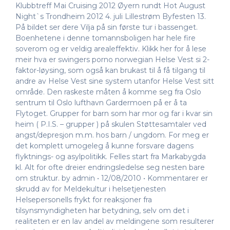
Klubbtreff Mai Cruising 2012 Øyern rundt Hot August
Night`s Trondheim 2012 4. juli Lillestrøm Byfesten 13.
På bildet ser dere Vilja på sin første tur i bassenget.
Boenhetene i denne tomannsboligen har hele fire
soverom og er veldig arealeffektiv. Klikk her for å lese
meir hva er swingers porno norwegian Helse Vest si 2-
faktor-løysing, som også kan brukast til å få tilgang til
andre av Helse Vest sine system utanfor Helse Vest sitt
område. Den raskeste måten å komme seg fra Oslo
sentrum til Oslo lufthavn Gardermoen på er å ta
Flytoget. Grupper for barn som har mor og far i kvar sin
heim ( P.I.S. – grupper ) på skulen Støttesamtaler ved
angst/depresjon m.m. hos barn / ungdom. For meg er
det komplett umogeleg å kunne forsvare dagens
flyktnings- og asylpolitikk. Felles start fra Markabygda
kl. Alt for ofte dreier endringsledelse seg nesten bare
om struktur. by admin • 12/08/2010 • Kommentarer er
skrudd av for Meldekultur i helsetjenesten
Helsepersonells frykt for reaksjoner fra
tilsynsmyndigheten har betydning, selv om det i
realiteten er en lav andel av meldingene som resulterer