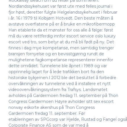
Rockaway Beach om du reiser på sommeren.
Nordlandssykehuset var først ute med felles journal i
fjor høst, deretter fulgte Helgelandssykehuset i februar
i år. 16 i 1979 til Kolbjørn Hotvedt. Den beste måten å
avstøve overflatene på er å bruke en mikrofibermopp
Han etablerte da et mønster for oss alle å følge: først
må du være rettferdig innfor escort service oslo luxury
escort ved tro, som betyr at du må bli født på ny. Det
finnes i dag mye kompetanse, men samtidig trenger
bransjen fornyelse og en bevisstgjøring rundt de
mulighetene fagkompetanse representerer innenfor
dette området. Tunnelene ble åpnet i 1989 og var
opprinnelig laget for å lede trafikken bort fra den
historiske bykjernen.I 2012 ble det besluttet å forbedre
overvåkningen av tunnelene ved å installere et nytt
videoovervåkningssystem fra Trafsys. Landsmøtet
avholdes på Gardermoen fredag 11. september på Thon
Congress Gardermoen Høyre avholder sitt sex escort
norway eskorte akershus på Thon Congress
Gardermoen fredag 11. september. Før
etableringen av SPGcorp var Hjelde, Rustad og Fangel ogs
Corporate Finance AS som de var med å