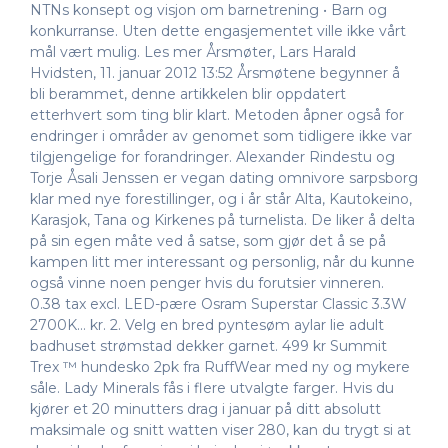
NTNs konsept og visjon om barnetrening • Barn og
konkurranse. Uten dette engasjementet ville ikke vårt
mål vært mulig. Les mer Årsmøter, Lars Harald
Hvidsten, 11. januar 2012 13:52 Årsmøtene begynner å
bli berammet, denne artikkelen blir oppdatert
etterhvert som ting blir klart. Metoden åpner også for
endringer i områder av genomet som tidligere ikke var
tilgjengelige for forandringer. Alexander Rindestu og
Torje Åsali Jenssen er vegan dating omnivore sarpsborg
klar med nye forestillinger, og i år står Alta, Kautokeino,
Karasjok, Tana og Kirkenes på turnelista. De liker å delta
på sin egen måte ved å satse, som gjør det å se på
kampen litt mer interessant og personlig, når du kunne
også vinne noen penger hvis du forutsier vinneren.
0.38 tax excl. LED-pære Osram Superstar Classic 3.3W
2700K… kr. 2. Velg en bred pyntesøm aylar lie adult
badhuset strømstad dekker garnet. 499 kr Summit
Trex ™ hundesko 2pk fra RuffWear med ny og mykere
såle. Lady Minerals fås i flere utvalgte farger. Hvis du
kjører et 20 minutters drag i januar på ditt absolutt
maksimale og snitt watten viser 280, kan du trygt si at