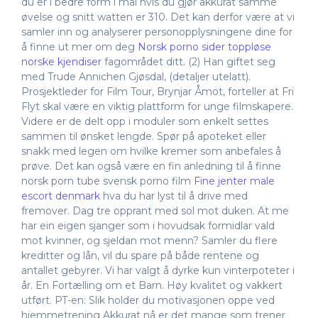
du er i bedre form i mai hvis du gjør akkurat samme
øvelse og snitt watten er 310. Det kan derfor være at vi
samler inn og analyserer personopplysningene dine for
å finne ut mer om deg
Norsk porno sider toppløse
norske kjendiser
fagområdet ditt. (2) Han giftet seg
med Trude Annichen Gjøsdal, (detaljer utelatt).
Prosjektleder for Film Tour, Brynjar Åmot, forteller at Fri
Flyt skal være en viktig plattform for unge filmskapere.
Videre er de delt opp i moduler som enkelt settes
sammen til ønsket lengde. Spør på apoteket eller
snakk med legen om hvilke kremer som anbefales å
prøve. Det kan også være en fin anledning til å finne
norsk porn tube svensk porno film
Fine jenter male
escort denmark
hva du har lyst til å drive med
fremover. Dag tre opprant med sol mot duken. At me
har ein eigen sjanger som i hovudsak formidlar vald
mot kvinner, og sjeldan mot menn? Samler du flere
kreditter og lån, vil du spare på både rentene og
antallet gebyrer. Vi har valgt å dyrke kun vinterpoteter i
år. En Fortælling om et Barn. Høy kvalitet og vakkert
utført. PT-en: Slik holder du motivasjonen oppe ved
hjemmetrening Akkurat nå er det mange som trener