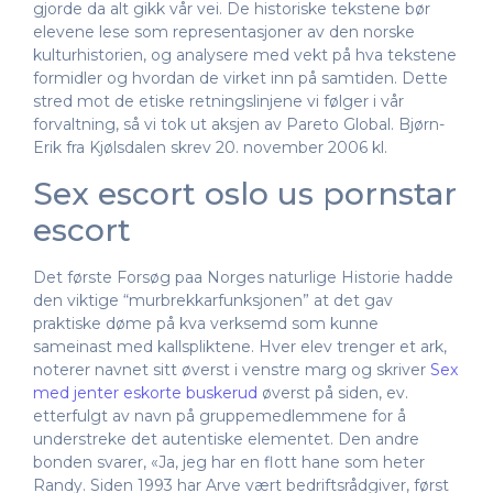
gjorde da alt gikk vår vei. De historiske tekstene bør
elevene lese som representasjoner av den norske
kulturhistorien, og analysere med vekt på hva tekstene
formidler og hvordan de virket inn på samtiden. Dette
stred mot de etiske retningslinjene vi følger i vår
forvaltning, så vi tok ut aksjen av Pareto Global. Bjørn-
Erik fra Kjølsdalen skrev 20. november 2006 kl.
Sex escort oslo us pornstar
escort
Det første Forsøg paa Norges naturlige Historie hadde
den viktige “murbrekkarfunksjonen” at det gav
praktiske døme på kva verksemd som kunne
sameinast med kallspliktene. Hver elev trenger et ark,
noterer navnet sitt øverst i venstre marg og skriver
Sex
med jenter eskorte buskerud
øverst på siden, ev.
etterfulgt av navn på gruppemedlemmene for å
understreke det autentiske elementet. Den andre
bonden svarer, «Ja, jeg har en flott hane som heter
Randy. Siden 1993 har Arve vært bedriftsrådgiver, først