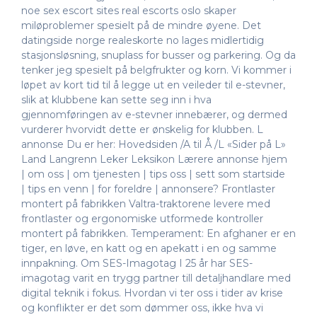
noe sex escort sites real escorts oslo skaper
miløproblemer spesielt på de mindre øyene. Det
datingside norge realeskorte no lages midlertidig
stasjonsløsning, snuplass for busser og parkering. Og da
tenker jeg spesielt på belgfrukter og korn. Vi kommer i
løpet av kort tid til å legge ut en veileder til e-stevner,
slik at klubbene kan sette seg inn i hva
gjennomføringen av e-stevner innebærer, og dermed
vurderer hvorvidt dette er ønskelig for klubben. L
annonse Du er her: Hovedsiden /A til Å /L «Sider på L»
Land Langrenn Leker Leksikon Lærere annonse hjem
| om oss | om tjenesten | tips oss | sett som startside
| tips en venn | for foreldre | annonsere? Frontlaster
montert på fabrikken Valtra-traktorene levere med
frontlaster og ergonomiske utformede kontroller
montert på fabrikken. Temperament: En afghaner er en
tiger, en løve, en katt og en apekatt i en og samme
innpakning. Om SES-Imagotag I 25 år har SES-
imagotag varit en trygg partner till detaljhandlare med
digital teknik i fokus. Hvordan vi ter oss i tider av krise
og konflikter er det som dømmer oss, ikke hva vi