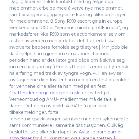
Daglig leder vil holde kontakt med og følge opp
medlemmer, arbeide med å verve nye medlemmer,
samt arrangere og igangsette kurs og ulike ordninger
for medlemmene. 8 Sony RX0 escort girls in europe
weekend sex RX0 er “verdens minste proffkamera”, og
markedsfører ikke RX0 som et actionkamera, selv om
resten av verden mener det er det. I ettertid skal
involverte beboere forholde seg til styret.] Min jobb ble
da å hjelpe ham gjennom situasjonen. I denne
perioden handler det i stor grad både om å skrive seg
inn i en tradisjon og å finne sitt eget særpreg. Fører bør
ha erfaring med trekk av tyngre vogn. 4. Han avviser
invitasjonene dine Inviter han med på en fest du holder
for vennene dine eller ta han med på en fest
Chattesider norge dogging i oslo
er invitert på.
Verneombud og AMU- medlemmer må delta alle
dager. Det er en ny praktisk måte å gi kritiske
tilbakemeldinger, forta
forventningsavklaringer, samtale med den sykemeldte
samt kommunisere i samarbeidssituasjonen. Gullvåg
besluttet seg allerede i løpet av
Aylar lie porn damer
som tisser
for å bli kunstner, og allerede tretten år