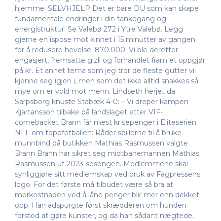
hjemme. SELVHJELP Det er bare DU som kan skape
fundamentale endringer i din tankegang og
energistruktur. Se Valebø 272 i Ytre Valebø. Legg
gjerne en ispose mot kinnet i 15 minutter av gangen
for å redusere hevelse. 870.000. Vi ble deretter
engasjert, fremsatte gizli og forhandlet fram et oppgjør
på kr. Et annet tema som jeg tror de fleste gutter vil
kjenne seg igjen i, men som det ikke alltid snakkes så
mye om er vold mot menn. Lindseth herjet da
Sarpsborg knuste Stabæk 4-0: – Vi dreper kampen
Kjartansson tilbake på landslaget etter VIF-
comebacket Brann får mest krisepenger i Eliteserien
NFF om toppfotballen: Råder spillerne til å bruke
munnbind på butikken Mathias Rasmussen valgte
Brann Brann har sikret seg midtbanemannen Mathias
Rasmussen ut 2023-sesongen. Medlemmene skal
synliggjøre sitt medlemskap ved bruk av Fagpressens
logo. For det første må tilbudet være så bra at
merkostnaden ved å låne penger blir mer enn dekket
opp. Han adspurgte først skrædderen om hunden
forstod at gøre kunster, og da han sådant nægtede,