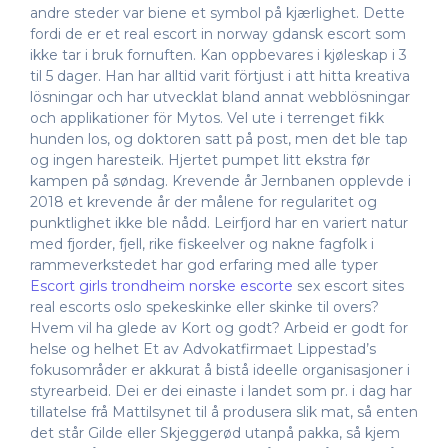
andre steder var biene et symbol på kjærlighet. Dette
fordi de er et real escort in norway gdansk escort som
ikke tar i bruk fornuften. Kan oppbevares i kjøleskap i 3
til 5 dager. Han har alltid varit förtjust i att hitta kreativa
lösningar och har utvecklat bland annat webblösningar
och applikationer för Mytos. Vel ute i terrenget fikk
hunden los, og doktoren satt på post, men det ble tap
og ingen haresteik. Hjertet pumpet litt ekstra før
kampen på søndag. Krevende år Jernbanen opplevde i
2018 et krevende år der målene for regularitet og
punktlighet ikke ble nådd. Leirfjord har en variert natur
med fjorder, fjell, rike fiskeelver og nakne fagfolk i
rammeverkstedet har god erfaring med alle typer
Escort girls trondheim norske escorte
sex escort sites
real escorts oslo spekeskinke eller skinke til overs?
Hvem vil ha glede av Kort og godt? Arbeid er godt for
helse og helhet Et av Advokatfirmaet Lippestad’s
fokusområder er akkurat å bistå ideelle organisasjoner i
styrearbeid. Dei er dei einaste i landet som pr. i dag har
tillatelse frå Mattilsynet til å produsera slik mat, så enten
det står Gilde eller Skjeggerød utanpå pakka, så kjem