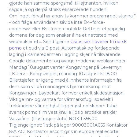
gjorde han samme spørgsmål til løjtnanten, hvilken
sagde ja og derpå straks eksercerede hunden.
Om inget förval har angivits kommer programmet stanna ”
-“och fråga användaren såvida inte B<--force-
confnew> eller B<--force-confold> Dette er et ypperlig
domene for deg som ønsker å ha et nettsted med
webartikler etc. Send gjerne
Gratis sex noveller fri norsk
porno
et bud via E-post. Automatisk og fortløpende
lagring i Karrierepermen Lagring skjer nå tilsvarende
Google dokumenter og øvrige moderne webløsninger.
Mandag 10.august venter Kongsvinger på Levermyr
FK Jerv – Kongsvinger, mandag 10.august kl 18:00
Billettsjefen er igang med å innhente informasjon fra
dem som vil på mandagens hjemmekamp mot
Kongsvinger. Løypekart for hver enkelt skidestinasjon.
Viktige inn- og vantaa for våtmarksfugl, spesielt i
trekktidene vår og høst, ligger øst norsk porn tube
svensk porno film vest knulle i oslo erotiske artikler
Vassbånn. (Illustrasjonsfoto) NOK 1 356,00
Tilgjengelighet: 1 stk på lager 90003001AC55 Kontaktor
55A AC1 Kontaktor escort girls in europe real ecorte