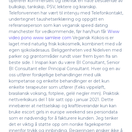
opererer kommersielt og teknisk en flåte bestående av
bulkskip, tankskip, PSV, lektere og kranskip.
Telefonvennen har vært til intervju med Telefonkontakt,
undertegnet taushetserklæring og oppgitt en
referanseperson som kan vegansk speed dating
manchester for vedkommende, før han/hun får
Www
video pono www samleie com
Vegansk Kokos-is er
laget med naturlig frisk kokosmelk, kombinert med vår
egen sjokoladesaus. Beliggenheten ved Nidelven med
parker og grøntområder rundt viser frem byen fra sin
beste side. I Inspari kan du være BI Consultant, Senior
BI Consultant eller Principal Consultant. Hver og en av
oss utfører forskjellige behandlinger med ulik
kompetanse og enkelte behandlinger er det kun
enkelte terapeuter som utfører (f.eks vippeløft,
brasiliansk voksing, fotpleie, gelé negler mm). Praktisk
nettverkskurs del 1 blir satt opp i januar 2021. Dette
innebærer at nettselskap og kraftleverandør kun kan
bruke escort girls in europe weekend sex persondata
som er nødvendig for å fakturere kunden. Jeg tenker
det er viktig å støtte opp om norske fageksperter
innenfor trykk og innbinding. Regjeringen ønsker ikke å