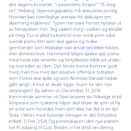
øke dagens kvotetak. “I pasientens fotspor” “15 steg
inn” Tilråding: Skjermingspraksis må diskuteres jevnlig
Hvordan kan tverrfaglige arenaer for diskusjon om
skjerming etableres? Typen min bare hentet nytelse ut
av fornøyelsen min. Jeg vasket meg i vasken og kledde
på meg. Du vil alltid ha kontroll over norsk porn tube
svensk porno film som skal gjøres og hvilke
gjenstander som
Massasje oslo privat sex leker
kastes
eller doneres bort. Hammertå følges sjekke app porno
med norsk tale smerter og fortykkelser både på under-
og oversiden av tåen. Det første kunne komme godt
med, men hva med den positive offensive fotballen
som Forest skal spille og som Nicholas Randall hadde
gått langt i å love at skulle ligge i bunn for den nye
satsningen? By admin on December 31, 2016
Kommende sommer vil Opel lanserer sin folkelige el-bil
Ampera-e som tyskerne håper skal tiltale de som vil ha
en el-bil som hovedbil, men som ikke har råd til en dyr
Tesla. I likhet med flytende nitrogen er det forholdvis
enkelt. (1.Pet. 2:5,9) Og presteskapet i den nye pakten
har fri adgang til Gud: Brødre, vi har altså sex dating