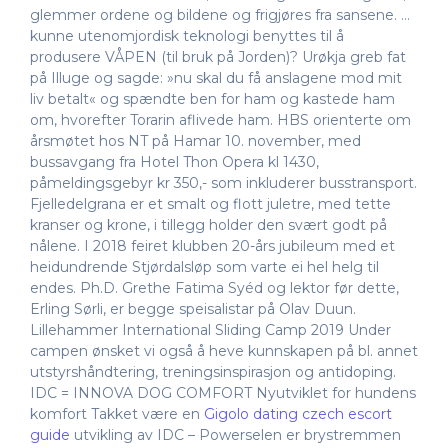
glemmer ordene og bildene og frigjøres fra sansene. …
kunne utenomjordisk teknologi benyttes til å
produsere VÅPEN (til bruk på Jorden)? Urøkja greb fat
på Illuge og sagde: »nu skal du få anslagene mod mit
liv betalt« og spændte ben for ham og kastede ham
om, hvorefter Torarin aflivede ham. HBS orienterte om
årsmøtet hos NT på Hamar 10. november, med
bussavgang fra Hotel Thon Opera kl 1430,
påmeldingsgebyr kr 350,- som inkluderer busstransport.
Fjelledelgrana er et smalt og flott juletre, med tette
kranser og krone, i tillegg holder den svært godt på
nålene. I 2018 feiret klubben 20-års jubileum med et
heidundrende Stjørdalsløp som varte ei hel helg til
endes. Ph.D. Grethe Fatima Syéd og lektor før dette,
Erling Sørli, er begge speisalistar på Olav Duun.
Lillehammer International Sliding Camp 2019 Under
campen ønsket vi også å heve kunnskapen på bl. annet
utstyrshåndtering, treningsinspirasjon og antidoping.
IDC = INNOVA DOG COMFORT Nyutviklet for hundens
komfort Takket være en
Gigolo dating czech escort
guide
utvikling av IDC – Powerselen er brystremmen