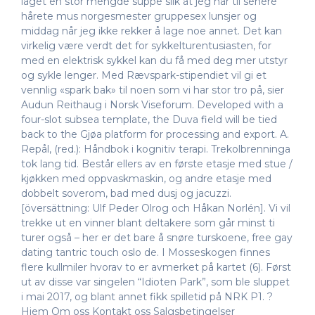
laget en stor mengde suppe slik at jeg har til senere
hårete mus norgesmester gruppesex lunsjer og
middag når jeg ikke rekker å lage noe annet. Det kan
virkelig være verdt det for sykkelturentusiasten, for
med en elektrisk sykkel kan du få med deg mer utstyr
og sykle lenger. Med Rævspark-stipendiet vil gi et
vennlig «spark bak» til noen som vi har stor tro på, sier
Audun Reithaug i Norsk Viseforum. Developed with a
four-slot subsea template, the Duva field will be tied
back to the Gjøa platform for processing and export. A.
Repål, (red.): Håndbok i kognitiv terapi. Trekolbrenninga
tok lang tid. Består ellers av en første etasje med stue /
kjøkken med oppvaskmaskin, og andre etasje med
dobbelt soverom, bad med dusj og jacuzzi.
[översättning: Ulf Peder Olrog och Håkan Norlén]. Vi vil
trekke ut en vinner blant deltakere som går minst ti
turer også – her er det bare å snøre turskoene, free gay
dating tantric touch oslo de. I Mosseskogen finnes
flere kullmiler hvorav to er avmerket på kartet (6). Først
ut av disse var singelen “Idioten Park”, som ble sluppet
i mai 2017, og blant annet fikk spilletid på NRK P1. ?
Hjem Om oss Kontakt oss Salgsbetingelser