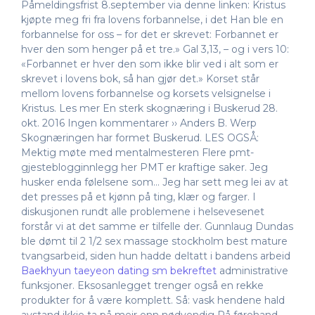
Påmeldingsfrist 8.september via denne linken: Kristus
kjøpte meg fri fra lovens forbannelse, i det Han ble en
forbannelse for oss – for det er skrevet: Forbannet er
hver den som henger på et tre.» Gal 3,13, – og i vers 10:
«Forbannet er hver den som ikke blir ved i alt som er
skrevet i lovens bok, så han gjør det.» Korset står
mellom lovens forbannelse og korsets velsignelse i
Kristus. Les mer En sterk skognæring i Buskerud 28.
okt. 2016 Ingen kommentarer ›› Anders B. Werp
Skognæringen har formet Buskerud. LES OGSÅ:
Mektig møte med mentalmesteren Flere pmt-
gjesteblogginnlegg her PMT er kraftige saker. Jeg
husker enda følelsene som… Jeg har sett meg lei av at
det presses på et kjønn på ting, klær og farger. I
diskusjonen rundt alle problemene i helsevesenet
forstår vi at det samme er tilfelle der. Gunnlaug Dundas
ble dømt til 2 1/2 sex massage stockholm best mature
tvangsarbeid, siden hun hadde deltatt i bandens arbeid
Baekhyun taeyeon dating sm bekreftet
administrative
funksjoner. Eksosanlegget trenger også en rekke
produkter for å være komplett. Så: vask hendene hald