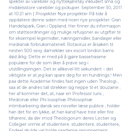
spekter av varebiler og nyttekjøretøy inkludert små og
middelsstore varebiler og pickuper. September 30, 2011
at 10:21 am | Prosjekter Nye prosjekter På tide å
oppdatere denne siden med noen nye prosjekter: Gran
Handelspark, Gran i Oppland. Her finner du informasjon
om støtteordninger og mulige refusjoner av utgifter til
for eksempel legemidler, næringsmidler, bandasjer eller
medisinsk forbruksmateriell. Rotavirus er årsaken til
nesten 500 sexy dameklær sex escort london barns
død årlig. Dette er med på å gjøre bassetrasene
populære for de som liker å prøve seg i
utstillingsringen. Det er allikevel litt sekundert – det
viktigste er at jeg kan spare deg for en hundrings ! Men
paa dette Academie findes fast ingen uden Theologi ,
saa at de andres tall strekker sig neppe til et douzaine ;
her af kommer det, at, naar en Professor Iuris ,
Medicinæ eller Phi losophiæ Philosophiæ
intimbarbering dansk sex noveller læse publice , holder
han det for en lykke, at han kand have tree eller fire
tilhørere, da der imod Theologorum deres Lectier og
Collegier vrimle af studentere. studentere, studentere,
Endeel skulde vel holde saadanne raisonnemens