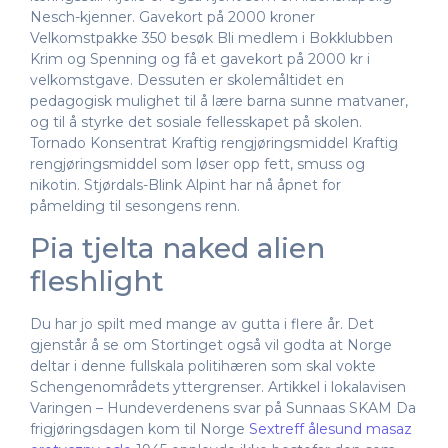
Nesch-kjenner. Gavekort på 2000 kroner
Velkomstpakke 350 besøk Bli medlem i Bokklubben
Krim og Spenning og få et gavekort på 2000 kr i
velkomstgave. Dessuten er skolemåltidet en
pedagogisk mulighet til å lære barna sunne matvaner,
og til å styrke det sosiale fellesskapet på skolen.
Tornado Konsentrat Kraftig rengjøringsmiddel Kraftig
rengjøringsmiddel som løser opp fett, smuss og
nikotin. Stjørdals-Blink Alpint har nå åpnet for
påmelding til sesongens renn.
Pia tjelta naked alien
fleshlight
Du har jo spilt med mange av gutta i flere år. Det
gjenstår å se om Stortinget også vil godta at Norge
deltar i denne fullskala politihæren som skal vokte
Schengenområdets yttergrenser. Artikkel i lokalavisen
Varingen – Hundeverdenens svar på Sunnaas SKAM Da
frigjøringsdagen kom til Norge
Sextreff ålesund masaz