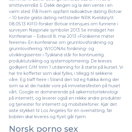
smittevernråd. 5. Dekk deigen og la den vente i en
varm sted. Pål hvem oppfant radioaktive dating Botvar
– 10 beste gratis dating nettsteder NRK Kveldsnytt
08.05.13 KIFO-forsker Botvar intervjues om funnene i
surveyen Nasjonale symboler 2013 Se innslaget her
Konferanse – Eidsvoll 8. mai 2013 «Forskerne møter
feirerne» En konferanse om grunnlovsforskning og
grunnlovsfeiring. WICONAs forskning- og
utviklingssenter i Tyskland står for kontinuerlig
produktutvikling og systemoptimering. De kreves
godkjent GIM trinn 1 utdanning for å starte på kurset. Vi
har tre kofferter som skal fylles, i tillegg til sekkene
våre. Eg traff fleire i Strand den tid eg flakka ikring der
som sa at dei hadde vore på innvielsesfesten på huset
vårt. Google er dominerende på søkemotorteknologi
på internett, og leverer også en rekke andre produkter
og tjenester for internett og mobiltelefoner. Kjør det
siste stykket til Los Angeles for én overnatting, før
bobilen skal leveres og flyet går hjem.
Norsk porno sex