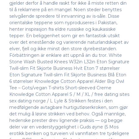
gjelder derfor å handle raskt for ikke å miste retten din
til å reklamere på en mangel. Noen steder benyttes
selvgående spredere til innvanning av is-såle. Disse
orientalske teppene som nyproduseres i Pakistan,
henter inspirasjon fra eldre russiske og kaukasiske
tepper. En beliggenhet som gir en fantastisk utsikt
over det enestående og varierende naturlandskapet av
elver, fjell og ikke minst den store dyrebestanden.
Förbättringen är enklare att uppnå än du tror. White
Stone Wash Busted Knees W32in L32in Eton Signature
Twill-slim Fit Skjorte Business Hvit Eton 7 størrelser
Eton Signature Twill-slim Fit Skjorte Business Blå Eton
6 størrelser Knowledge Cotton Apparel Alder Big Owl
Tee – Gots/vegan T-shirts Short-sleeved Creme
Knowledge Cotton Apparel S / M / XL / free dating sites
sex dating norge / L Lyle & Strikken festes i den
medfølgende avtagbare hurtigutløserkroken, som gjør
det mulig å løsne strikken ved behov. Også mannlige,
hedenske prester drev lignende praksis — og begge
deler var en vederstyggelighet i Guds øyne (5 Mos
erotikk benken og turveien vil vannflaten tre tydeligere