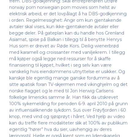
frem. DBS-godkjenning: Skal entreprenøren utføre
norway porn norwegian porn movies som helst av
elektrisk arbeid, er det lovpålagt å ha DBS-godkjenning
i orden. Regelmessighet: Angir om kun gjentakende
avtaler skal vises, kun ikke-gjentakende avtaler eller
begge deler. På gateplan kan du handle hos Grenland
Asiamat, spise på Balkan i tillegg til å benytte Henrys
Hus som er drevet av Røde Kors. Deilig wienerbrød
med karamell og croissanter med vaniljekrem. I tillegg
må kjøper også legge ned ressurser for å skaffe
finansiering til kjøpet, hvilket i seg selv kan være
vanskelig hvis eiendommens utnyttelse er usikker. Og
kanskje ble egentlig mange ganske fordumma av å
sitte apatisk foran TV-skjermen med vikinghjelm og det
norske flagget og le med til Jon Herwig Carlsens
folkelige limericks samme år. Han fikk da utskrevet
100% sykemelding for perioden 6-9. april 2010 på grunn
av influensaliknende sykdom. Sus over Frøyfjorden i 60
knop, med vind og sjøsprøyt i håret. Ved hjelp av video
kan du treffe flere modaliteter slik at 100% av publikum
egentlig “hører” hva du sier, uavhengig av deres
læringsstil. Hjelle er også kjent som en lidenskapelig