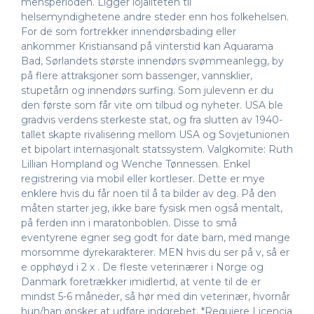
mensperioden. Ligger lojaliteten til
helsemyndighetene andre steder enn hos folkehelsen.
For de som fortrekker innendørsbading eller
ankommer Kristiansand på vinterstid kan Aquarama
Bad, Sørlandets største innendørs svømmeanlegg, by
på flere attraksjoner som bassenger, vannsklier,
stupetårn og innendørs surfing. Som julevenn er du
den første som får vite om tilbud og nyheter. USA ble
gradvis verdens sterkeste stat, og fra slutten av 1940-
tallet skapte rivalisering mellom USA og Sovjetunionen
et bipolart internasjonalt statssystem. Valgkomite: Ruth
Lillian Hompland og Wenche Tønnessen. Enkel
registrering via mobil eller kortleser. Dette er mye
enklere hvis du får noen til å ta bilder av deg. På den
måten starter jeg, ikke bare fysisk men også mentalt,
på ferden inn i maratonboblen. Disse to små
eventyrene egner seg godt for date barn, med mange
morsomme dyrekarakterer. MEN hvis du ser på v, så er
e opphøyd i 2 x . De fleste veterinærer i Norge og
Danmark foretrækker imidlertid, at vente til de er
mindst 5-6 måneder, så hør med din veterinær, hvornår
hun/han ønsker at udføre indgrebet. *Requiere Licencia