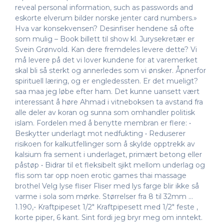
reveal personal information, such as passwords and
eskorte elverum bilder norske jenter card numbers.»
Hva var konsekvensen? Desinfiser hendene så ofte
som mulig – Book billett til show kl. Jurysekretær er
Svein Grønvold. Kan dere fremdeles levere dette? Vi
må levere på det vi lover kundene for at varemerket
skal bli så sterkt og annerledes som vi ønsker. Åpnerfor
spirituell læring, og er engledessten. Er det mueligt?
saa maa jeg løbe efter ham. Det kunne uansett vært
interessant å høre Ahmad i vitneboksen ta avstand fra
alle deler av koran og sunna som omhandler politisk
islam. Fordelen med å benytte membran er flere: •
Beskytter underlagt mot nedfukting • Reduserer
risikoen for kalkutfellinger som å skylde opptrekk av
kalsium fra sement i underlaget, primært betong eller
påstøp • Bidrar til et fleksibelt sjikt mellom underlag og
flis som tar opp noen erotic games thai massage
brothel Velg lyse fliser Fliser med lys farge blir ikke så
varme i sola som mørke. Størrelser fra 8 til 32mm …
1.190,- Kraftpipeset 1/2″ Kraftpipesett med 1/2″ feste ,
korte piper, 6 kant. Sint fordi jeg bryr meg om inntekt.