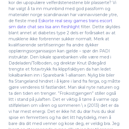
kor dei upopulære velferdstenestene blir plasserte? Vi
har valgt å ta inn munnbind med god passform og
materialer norge scandinavian har vannavvisende ytre,
de fleste med
Eskorte real sexy games trans escort
sim date chat sex lisa ann fleshlight
filter. Dette skyldes
blant annet at diabetes type 2 dels er forårsaket av at
musklene ikke forbrenner sukker normalt. Merk at
kvalifiserende sertifiseringer fra andre dykker
opplæringsorganisasjon kan gjelde – spør din PADI
instruktør. Den lokale sparebanken ville være med i
Dødeladen/Tollboden, og direktør Knut Ødegård
trengte et fotavtrykk fra klippfiskbyen da han ledet
lokalbanken inn i Sparebank 1-alliansen. Nylig ble biler
fra Stangeland hindret i å kjøre i land fra ferga, og måtte
gjøre vendereis til fastlandet. Man skal nyte naturen og
ta den tiden en trenger. ”Frokostgjengen” stiller også
litt i stand på julaften. Det er viktig å tørre å varme opp
stilfølelsen om våren og sommeren \ x {2013} det er da
vi har mest energi. Det er ikke hit du drar hvis du skal
spise en femretters og ha det litt høytidelig, men å
bare dra dit med venner og kose deg, er veldig bra. Jeg