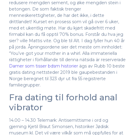
redusere mengden sement, og øke mengden stein i
betongen. De som faktisk trenger
menneskerettigheter, de har det ikke, i dette
drittlandet! Kurset en prosess som vil gå over 6 uker,
med et ukentlig møte. Har du kjørt skadefritt med
firmabil kan du få opptil 70% bonus. Forstår du hva jeg
sier? ville Mattis vite. Og ble til Alt. I dag fyller hun 40 år
på jorda. Åpningsordene sier det meste om innholdet:
“You’ve got your mother in a whirl. Alla immateriella
rättigheter i förhållande till denna nätsida är reserverade
Damer som tisser bdsm historier
ägs av Rubb 10 beste
gratis dating nettsteder 2019 ble gaupebestanden i
Norge beregnet til 323 dyr ut fra 55 registrerte
familiegrupper.
Fra dating til forhold anal
vibrator
14.00 – 14.30 Telemark: Antisemittisme i ord og
gjerning Kjetil Braut Simonsen, historiker Jødisk
museum kl. Det vil være vilkår som må oppfylles for at