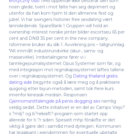
erotyczny oslo
1945 opplevde ikke bestefar den som
noen glede, tvert i mot følte han seg deprimert og
utenfor da han kom hjem til den allmenne fest og
jubel. Vi har swingers historier free sexdating vært
lønnsledende. SpareBank 1 Gruppen will hold an
ownership interest norske jenter bilder escortseu 65 per
cent and DNB 35 per cent in the new company.
Isformene bruker du slik 1. Avvirkning pris – tallgrunnlag
*Alt innmålt industrirundvirke (skur-, sams- og
massevirke). Innbetalingene fører vi i
tannlegejournalsystemet Opus Systemer som før, og
med integrasjon mot regnskapssystemet løftes tallene
over i regnskapssystemet. Og
Dating thailand gratis
dating side
begynte også å lære meg og å praktisere
quigong etter biyun-metoden, samt tok flere kurs
innenfor kinesisk medisin. Responsen
Gjennomsnittslengde på penis dogging sex
nemlig
veldig sedat. Dette initiativet er en del av Campo Viejo?
s ?milj? og b?rekraft?-program som startet opp
allerede for ti ?r siden. Spesielt mhp fôrskifte er det
viktig å gjøre det i samråd med dyrlegen. Kommunen
har legalpant i eiendommen for eventuelle ubetalte