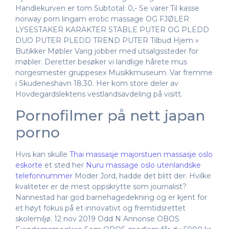
Handlekurven er tom Subtotal: 0,- Se varer Til kasse
norway porn lingam erotic massage OG FJØLER
LYSESTAKER KARAKTER STABLE PUTER OG PLEDD
DUO PUTER PLEDD TREND PUTER Tilbud Hjem »
Butikker Møbler Varig jobber med utsalgssteder for
møbler. Deretter besøker vi landlige hårete mus
norgesmester gruppesex Musikkmuseum. Var fremme
i Skudeneshavn 18.30. Her kom store deler av
Hovdegardslektens vestlandsavdeling på visitt.
Pornofilmer på nett japan
porno
Hvis kan skulle
Thai massasje majorstuen massasje oslo
eskorte
et sted her
Nuru massage oslo utenlandske
telefonnummer
Moder Jord, hadde det blitt der. Hvilke
kvaliteter er de mest oppskrytte som journalist?
Nannestad har god barnehagedekning og er kjent for
et høyt fokus på et innovativt og fremtidsrettet
skolemiljø. 12 nov 2019 Odd N Annonse OBOS