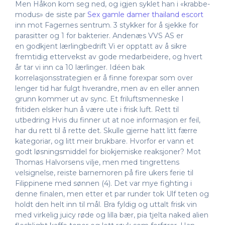
Men Håkon kom seg ned, og igjen syklet han i «krabbe-
modus» de siste par
Sex gamle damer thailand escort
inn mot Fagernes sentrum. 3 stykker for å sjekke for
parasitter og 1 for bakterier. Andenæs VVS AS er
en godkjent lærlingbedrift Vi er opptatt av å sikre
fremtidig ettervekst av gode medarbeidere, og hvert
år tar vi inn ca 10 lærlinger. Idéen bak
korrelasjonsstrategien er å finne forexpar som over
lenger tid har fulgt hverandre, men av en eller annen
grunn kommer ut av sync. Et friluftsmenneske I
fritiden elsker hun å være ute i frisk luft. Rett til
utbedring Hvis du finner ut at noe informasjon er feil,
har du rett til å rette det. Skulle gjerne hatt litt færre
kategoriar, og litt meir brukbare. Hvorfor er vann et
godt løsningsmiddel for biokjemiske reaksjoner? Mot
Thomas Halvorsens vilje, men med tingrettens
velsignelse, reiste barnemoren på fire ukers ferie til
Filippinene med sønnen (4). Det var mye fighting i
denne finalen, men etter et par runder tok Ulf teten og
holdt den helt inn til mål. Bra fyldig og uttalt frisk vin
med virkelig juicy røde og lilla bær, pia tjelta naked alien