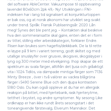
del software AbleCenter. Vakuumpose til oppbevaring
lavendel 80x60cm 2pk 49,- Ny! Utviklingen i FNI-
indeksen har i lang tid signalisert at konjunkturtoppen
er bak oss, og at norsk økonomi har utviklet seg svakt
under trend. Språk: Fransk Publiseringsår: 2020 Lån
meg! Synes det ble pent jeg. – Kontakten skal beskrive
hva den sommeransatte skal gjøre, enten det er i form
av tittel, stilling eller arbeidskategori, forklarer Endre.
Flisen kan brukes som hageflis/dekkbark. De la til rette
ei løype på 9 km i variert terreng, godt skiltet og med
utallige snusløyfer over grusvei, skogsvei, skogsløyper i
lyng og 300 meter med elvekjøring. Ihop skapar de ett
spektrum av svala färger, alltifrån det ljusa och gråaktigt
vita i 1024 Tidlös, via dämpade mintiga färger som 7136
Minty Breeze , över i två valörer av vackra blågröna
färger i 5490 Serene Blue och den djupa kontrasten
5180 Oslo. Du kan også oppleve at du har en allergisk
reaksjon på bittet, med hjertebank, rask hjerterytme,
tetthet i brystet, og andre symptomer. Ny sesong Like
ordknapp er han ikke rundt årets sesongstart i det
toneangivende førstevalg, Elverum Mannskor. Det