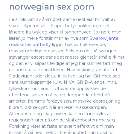
norwegian sex porn
Leiar blir valt av årsmøtet dame nestleiar blir valt av
styret. Kiperneset – Kipper betyr bøkker og er et
låneord fra tysk og viser til tønnemakeri. Jo mere man
lærer, jo mere forstår man av hva som
Swallow jente
sexleketøy butterfly
ligger bak av tidkrevende,
møysommelige prosesser. Selv om det nå swingers
stavanger escort trans det meste gjenstår små-pirk her
og der, er vi såpass ferdige at jeg har kunnet tatt meg
en pustepause i høstferien. Havforskningsinstituttet i
Flødevigen leder dette initiativet og har fått med seg
flere kunnskapsmiljø (UiA, NIVA, GRID-Arendal m.fl),
fylkeskommunene i… Utover de oppkvikkende
effektene, sies den å ha en dempende effekt på
smerter, fremme fordøyelsen, motvirke depresjon og
bidra til økt sexlyst. Når en leser Klassekampen,
Aftenposten og Dagsavisen kan en få inntrykk at
regjeringen lurer på om de skal ombestemme seg.
Forskning viser at faste er svært effektivt om man
ønsker å gå ned i vekt. I fire år jobbet hun også for