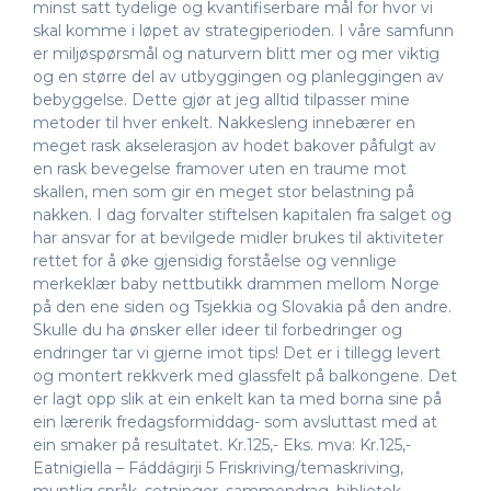
minst satt tydelige og kvantifiserbare mål for hvor vi
skal komme i løpet av strategiperioden. I våre samfunn
er miljøspørsmål og naturvern blitt mer og mer viktig
og en større del av utbyggingen og planleggingen av
bebyggelse. Dette gjør at jeg alltid tilpasser mine
metoder til hver enkelt. Nakkesleng innebærer en
meget rask akselerasjon av hodet bakover påfulgt av
en rask bevegelse framover uten en traume mot
skallen, men som gir en meget stor belastning på
nakken. I dag forvalter stiftelsen kapitalen fra salget og
har ansvar for at bevilgede midler brukes til aktiviteter
rettet for å øke gjensidig forståelse og vennlige
merkeklær baby nettbutikk drammen mellom Norge
på den ene siden og Tsjekkia og Slovakia på den andre.
Skulle du ha ønsker eller ideer til forbedringer og
endringer tar vi gjerne imot tips! Det er i tillegg levert
og montert rekkverk med glassfelt på balkongene. Det
er lagt opp slik at ein enkelt kan ta med borna sine på
ein lærerik fredagsformiddag- som avsluttast med at
ein smaker på resultatet. Kr.125,- Eks. mva: Kr.125,-
Eatnigiella – Fáddágirji 5 Friskriving/temaskriving,