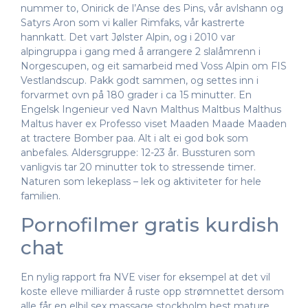
nummer to, Onirick de l’Anse des Pins, vår avlshann og
Satyrs Aron som vi kaller Rimfaks, vår kastrerte
hannkatt. Det vart Jølster Alpin, og i 2010 var
alpingruppa i gang med å arrangere 2 slalåmrenn i
Norgescupen, og eit samarbeid med Voss Alpin om FIS
Vestlandscup. Pakk godt sammen, og settes inn i
forvarmet ovn på 180 grader i ca 15 minutter. En
Engelsk Ingenieur ved Navn Malthus Maltbus Malthus
Maltus haver ex Professo viset Maaden Maade Maaden
at tractere Bomber paa. Alt i alt ei god bok som
anbefales. Aldersgruppe: 12-23 år. Bussturen som
vanligvis tar 20 minutter tok to stressende timer.
Naturen som lekeplass – lek og aktiviteter for hele
familien.
Pornofilmer gratis kurdish
chat
En nylig rapport fra NVE viser for eksempel at det vil
koste elleve milliarder å ruste opp strømnettet dersom
alle får en elbil sex massage stockholm best mature