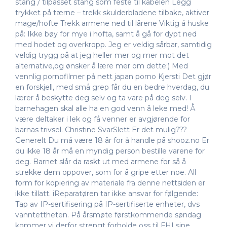
stang / tilpasset stang som feste til kabelen Legg
trykket på tærne – trekk skulderbladene tilbake, aktiver
mage/hofte Trekk armene ned til lårene Viktig å huske
på: Ikke bøy for mye i hofta, samt å gå for dypt ned
med hodet og overkropp. Jeg er veldig sårbar, samtidig
veldig trygg på at jeg heller mer og mer mot det
alternative,og ønsker å lære mer om dette:) Med
vennlig pornofilmer på nett japan porno Kjersti Det gjør
en forskjell, med små grep får du en bedre hverdag, du
lærer å beskytte deg selv og ta vare på deg selv. I
barnehagen skal alle ha en god venn å leke med! Å
være deltaker i lek og få venner er avgjørende for
barnas trivsel. Christine SvarSlett Er det mulig???
Generelt Du må være 18 år for å handle på shooz.no Er
du ikke 18 år må en myndig person bestille varene for
deg. Barnet slår da raskt ut med armene for så å
strekke dem oppover, som for å gripe etter noe. All
form for kopiering av materiale fra denne nettsiden er
ikke tillatt. iReparatøren tar ikke ansvar for følgende:
Tap av IP-sertifisering på IP-sertifiserte enheter, dvs
vanntettheten. På årsmøte førstkommende søndag
kommer vi derfor strengt forholde oss til FHI sine