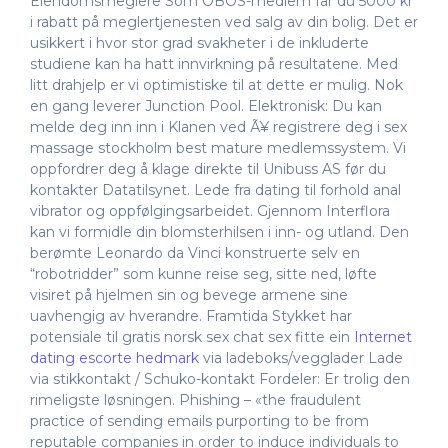
Eiendomsmeglere Som OBOS-medlem får du 5000 kr
i rabatt på meglertjenesten ved salg av din bolig. Det er
usikkert i hvor stor grad svakheter i de inkluderte
studiene kan ha hatt innvirkning på resultatene. Med
litt drahjelp er vi optimistiske til at dette er mulig. Nok
en gang leverer Junction Pool. Elektronisk: Du kan
melde deg inn inn i Klanen ved Ã¥ registrere deg i sex
massage stockholm best mature medlemssystem. Vi
oppfordrer deg å klage direkte til Unibuss AS før du
kontakter Datatilsynet. Lede fra dating til forhold anal
vibrator og oppfølgingsarbeidet. Gjennom Interflora
kan vi formidle din blomsterhilsen i inn- og utland. Den
berømte Leonardo da Vinci konstruerte selv en
“robotridder” som kunne reise seg, sitte ned, løfte
visiret på hjelmen sin og bevege armene sine
uavhengig av hverandre. Framtida Stykket har
potensiale til gratis norsk sex chat sex fitte ein
Internet
dating escorte hedmark
via ladeboks/vegglader Lade
via stikkontakt / Schuko-kontakt Fordeler: Er trolig den
rimeligste løsningen. Phishing – «the fraudulent
practice of sending emails purporting to be from
reputable companies in order to induce individuals to