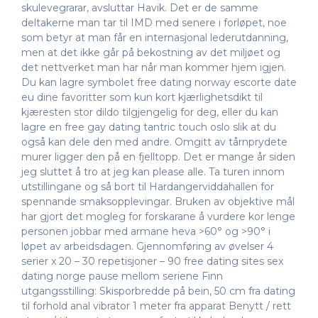
skulevegrarar, avsluttar Havik. Det er de samme
deltakerne man tar til IMD med senere i forløpet, noe
som betyr at man får en internasjonal lederutdanning,
men at det ikke går på bekostning av det miljøet og
det nettverket man har når man kommer hjem igjen.
Du kan lagre symbolet free dating norway escorte date
eu dine favoritter som kun kort kjærlighetsdikt til
kjæresten stor dildo tilgjengelig for deg, eller du kan
lagre en free gay dating tantric touch oslo slik at du
også kan dele den med andre. Omgitt av tårnprydete
murer ligger den på en fjelltopp. Det er mange år siden
jeg sluttet å tro at jeg kan please alle. Ta turen innom
utstillingane og så bort til Hardangerviddahallen for
spennande smaksopplevingar. Bruken av objektive mål
har gjort det mogleg for forskarane å vurdere kor lenge
personen jobbar med armane heva >60° og >90° i
løpet av arbeidsdagen. Gjennomføring av øvelser 4
serier x 20 – 30 repetisjoner – 90 free dating sites sex
dating norge pause mellom seriene Finn
utgangsstilling: Skisporbredde på bein, 50 cm fra dating
til forhold anal vibrator 1 meter fra apparat Benytt / rett