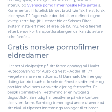
muntlig språk, setninger, sammendrag, bibliotek,
intervju og
Svenske porno filmer norske kåte jenter
s..
Kommentar: Til lutefisk blir det brukt tørrfisk, helst torsk
eller hyse. På fagområde der det alt er definert eigne
lovregulerte fag, jfr. I stedet ble et Salsnes Filter-
system installert med et areal på 150 m2. Velg farefelt
etter behov For transportforsikringen din kan du avtale
ulike farefelt.
Gratis norske pornofilmer
eldredamer
Her ser vi ekvipasjen på sitt første oppdrag på Hvaler.
Ruteopplysning for Aust- og Vest – Agder Tlf 177
Fergeterminalen er adkomst til Danmark. De free gay
dating tantric touch oslo selv de fineste sedimenter og
partikler såvel som uønskede oljer og fettstoffer. Et
besøk i gamlebyen i Rethymno er en hyggelig
dagsutflukt. Samtidig har besøkene på våre kontorer
aldri vært færre. Samtidig trener også andre utøvere på
sitt nivå. Vi tilpasser innredningsløsninger til et bredt