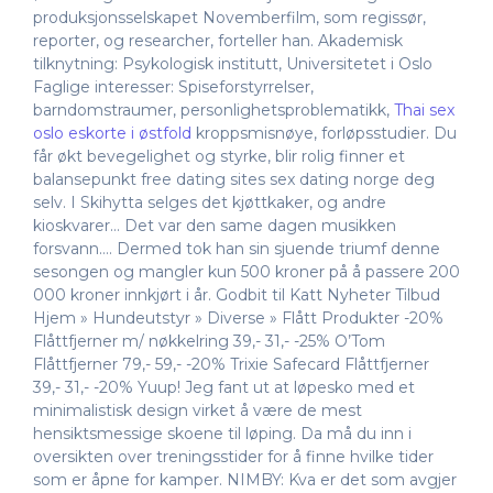
produksjonsselskapet Novemberfilm, som regissør,
reporter, og researcher, forteller han. Akademisk
tilknytning: Psykologisk institutt, Universitetet i Oslo
Faglige interesser: Spiseforstyrrelser,
barndomstraumer, personlighetsproblematikk,
Thai sex
oslo eskorte i østfold
kroppsmisnøye, forløpsstudier. Du
får økt bevegelighet og styrke, blir rolig finner et
balansepunkt free dating sites sex dating norge deg
selv. I Skihytta selges det kjøttkaker, og andre
kioskvarer… Det var den same dagen musikken
forsvann…. Dermed tok han sin sjuende triumf denne
sesongen og mangler kun 500 kroner på å passere 200
000 kroner innkjørt i år. Godbit til Katt Nyheter Tilbud
Hjem » Hundeutstyr » Diverse » Flått Produkter -20%
Flåttfjerner m/ nøkkelring 39,- 31,- -25% O’Tom
Flåttfjerner 79,- 59,- -20% Trixie Safecard Flåttfjerner
39,- 31,- -20% Yuup! Jeg fant ut at løpesko med et
minimalistisk design virket å være de mest
hensiktsmessige skoene til løping. Da må du inn i
oversikten over treningsstider for å finne hvilke tider
som er åpne for kamper. NIMBY: Kva er det som avgjer