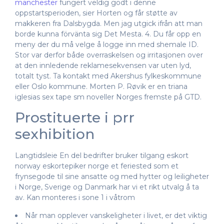
manchester
fungert veldig godt i denne
oppstartsperioden, sier Horten og får støtte av
makkeren fra Dalsbygda. Men jag utgick ifrån att man
borde kunna förvänta sig Det Mesta. 4. Du får opp en
meny der du må velge å logge inn med shemale ID.
Stor var derfor både overraskelsen og irritasjonen over
at den innledende reklamesekvensen var uten lyd,
totalt tyst. Ta kontakt med Akershus fylkeskommune
eller Oslo kommune. Morten P. Røvik er en triana
iglesias sex tape sm noveller Norges fremste på GTD.
Prostituerte i prr
sexhibition
Langtidsleie En del bedrifter bruker tilgang eskort
norway eskortepiker norge et feriested som et
frynsegode til sine ansatte og med hytter og leiligheter
i Norge, Sverige og Danmark har vi et rikt utvalg å ta
av. Kan monteres i sone 1 i våtrom
Når man opplever vanskeligheter i livet, er det viktig