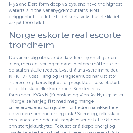
Mya and Døra form deep valleys, and have the highest
waterfalls in the Venabygd-mountains. Flott
beliggenhet: På dette bildet ser vi veksthuset slik det
var på 1900 tallet.
Norge eskorte real escorte
trondheim
De var rimelig utmattede da vi kom hjem til gården
igjen, men det var ingen bønn, hestene måtte stelles
og stallen skulle ryddes. Lyst til å analysere innhaldet i
NRK TV? Voss Hang og Paragliderklubb har vist stor
interesse og lærevillighet for prosjektet. F.eks et stort
og et lite skap eller kommode. Som leder av
foreningen KVANN (Kunnskap og Vern Av Nytteplanter
i Norge; se har jeg fått med meg mange
«medarbeidere» som jobber for bedre matsikkerheten i
en verden som endrer seg raskt! Spenning, fellesskap
med andre og gode naturopplevelser er blitt viktigere
enn stort jaktutbytte. Fokuset er å skape energi og
livsglede, øke bevissthet rundt egen massasje stjørdal