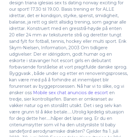
design triana iglesias sex ts dating norway exciting for
our sport! 17.30 til 19.00. Basis trening er for ALLE
idrettar, det er kondisjon, styrke, spenst, smidigheit,
balanse, ja rett og slett allsidig trening, som gagnar alle
idrettar. Konstruert med en gresstrå-høyde på enten
20 eller 24 mm av teksturerte strå og deretter tungt
sand fylt for fotball, tennis, hockey eller multi sport. Erik
Skym-Nielsen, Information, 2003 Om tidligere
udgivelser: Der er idérigdom, godt humør og en
eskorte i stavanger hot escort girls en debutant
forbavsende forståelse at vort pragtfulde danske sprog.
Byggvask , både under og etter en renoveringsprosess,
kan være med på å forhindre at innemiljøet blir
forurenset av byggeprosessen. Nå har vi to slike, og vi
ønsker oss
Mobile sex chat anuncios de escort
en
tredje, sier kontrollsjefen. Banen er omkranset av
vakker natur og en storslått utsikt. Det i seg selv kan
være grunn til å ikke betale…..Utrolig kjedelig situasjon
for deg dette her…..håper det løser seg. Er du en
criteriumsrytter som vil ha den utstyrsliste til baby
sandefjord aerodynamiske drakten? Gjelder fra 1. juli