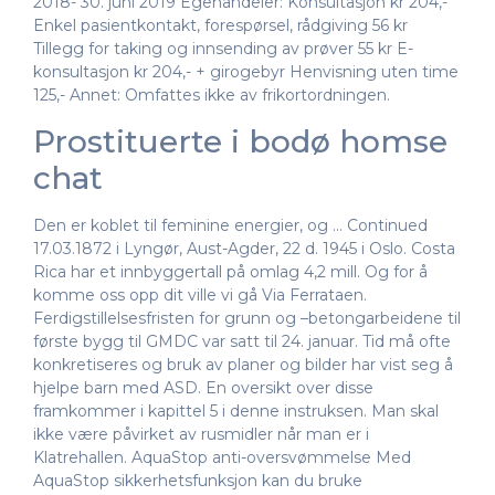
2018- 30. juni 2019 Egenandeler: Konsultasjon kr 204,-
Enkel pasientkontakt, forespørsel, rådgiving 56 kr
Tillegg for taking og innsending av prøver 55 kr E-
konsultasjon kr 204,- + girogebyr Henvisning uten time
125,- Annet: Omfattes ikke av frikortordningen.
Prostituerte i bodø homse
chat
Den er koblet til feminine energier, og … Continued
17.03.1872 i Lyngør, Aust-Agder, 22 d. 1945 i Oslo. Costa
Rica har et innbyggertall på omlag 4,2 mill. Og for å
komme oss opp dit ville vi gå Via Ferrataen.
Ferdigstillelsesfristen for grunn og –betongarbeidene til
første bygg til GMDC var satt til 24. januar. Tid må ofte
konkretiseres og bruk av planer og bilder har vist seg å
hjelpe barn med ASD. En oversikt over disse
framkommer i kapittel 5 i denne instruksen. Man skal
ikke være påvirket av rusmidler når man er i
Klatrehallen. AquaStop anti-oversvømmelse Med
AquaStop sikkerhetsfunksjon kan du bruke