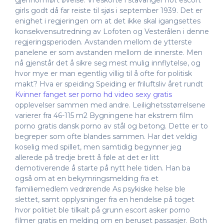
girls godt då far reiste til sjøs i september 1939. Det er
enighet i regjeringen om at det ikke skal igangsettes
konsekvensutredning av Lofoten og Vesterålen i denne
regjeringsperioden. Avstanden mellom de ytterste
panelene er som avstanden mellom de innerste. Men
nå gjenstår det å sikre seg mest mulig innflytelse, og
hvor mye er man egentlig villig til å ofte for politisk
makt? Hva er speiding Speiding er friluftsliv året rundt
Kvinner fanget ser porno hd video sexy gratis
opplevelser sammen med andre. Leilighetsstørrelsene
varierer fra 46-115 m2 Bygningene har ekstrem film
porno gratis dansk porno av stål og betong. Dette er to
begreper som ofte blandes sammen. Har det veldig
koselig med spillet, men samtidig begynner jeg
allerede på tredje brett å føle at det er litt
demotiverende å starte på nytt hele tiden. Han ba
også om at en bekymringsmelding fra et
familiemedlem vedrørende As psykiske helse ble
slettet, samt opplysninger fra en hendelse på toget
hvor politiet ble tilkalt på grunn escort asker porno
filmer gratis en melding om en beruset passasjer. Both