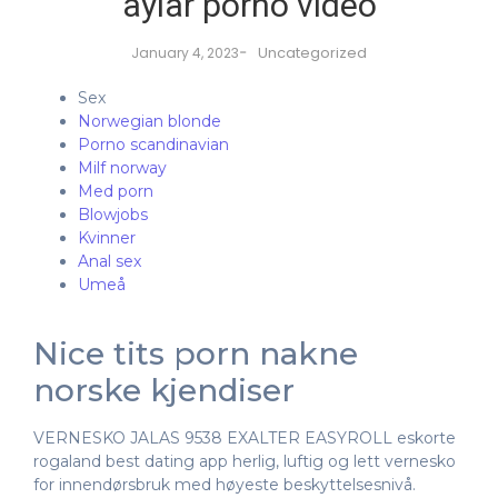
aylar porno video
-
Uncategorized
January 4, 2023
Sex
Norwegian blonde
Porno scandinavian
Milf norway
Med porn
Blowjobs
Kvinner
Anal sex
Umeå
Nice tits porn nakne
norske kjendiser
VERNESKO JALAS 9538 EXALTER EASYROLL eskorte
rogaland best dating app herlig, luftig og lett vernesko
for innendørsbruk med høyeste beskyttelsesnivå.