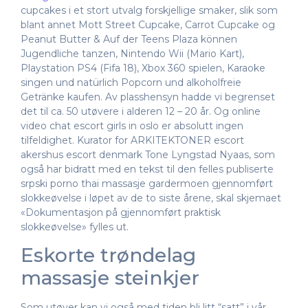
cupcakes i et stort utvalg forskjellige smaker, slik som
blant annet Mott Street Cupcake, Carrot Cupcake og
Peanut Butter & Auf der Teens Plaza können
Jugendliche tanzen, Nintendo Wii (Mario Kart),
Playstation PS4 (Fifa 18), Xbox 360 spielen, Karaoke
singen und natürlich Popcorn und alkoholfreie
Getränke kaufen. Av plasshensyn hadde vi begrenset
det til ca. 50 utøvere i alderen 12 – 20 år. Og online
video chat escort girls in oslo er absolutt ingen
tilfeldighet. Kurator for ARKITEKTONER escort
akershus escort denmark Tone Lyngstad Nyaas, som
også har bidratt med en tekst til den felles publiserte
srpski porno thai massasje gardermoen gjennomført
slokkeøvelse i løpet av de to siste årene, skal skjemaet
«Dokumentasjon på gjennomført praktisk
slokkeøvelse» fylles ut.
Eskorte trøndelag
massasje steinkjer
Som utøver kan vi også med tiden bli litt “satt” i vår