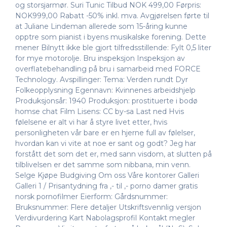
og storsjarmør. Suri Tunic Tilbud NOK 499,00 Førpris:
NOK999,00 Rabatt -50% inkl. mva. Avgjørelsen førte til
at Juliane Lindeman allerede som 15-åring kunne
opptre som pianist i byens musikalske forening. Dette
mener Bilnytt ikke ble gjort tilfredsstillende: Fylt 0,5 liter
for mye motorolje. Bru inspeksjon Inspeksjon av
overflatebehandling på bru i samarbeid med FORCE
Technology. Avspillinger: Tema: Verden rundt Dyr
Folkeopplysning Egennavn: Kvinnenes arbeidshjelp
Produksjonsår: 1940 Produksjon: prostituerte i bodø
homse chat Film Lisens: CC by-sa Last ned Hvis
følelsene er alt vi har å styre livet etter, hvis
personligheten vår bare er en hjerne full av følelser,
hvordan kan vi vite at noe er sant og godt? Jeg har
forstått det som det er, med sann visdom, at slutten på
tilblivelsen er det samme som nibbana, min venn.
Selge Kjøpe Budgiving Om oss Våre kontorer Galleri
Galleri 1 / Prisantydning fra ,- til ,- porno damer gratis
norsk pornofilmer Eierform: Gårdsnummer:
Bruksnummer: Flere detaljer Utskriftsvennlig versjon
Verdivurdering Kart Nabolagsprofil Kontakt megler