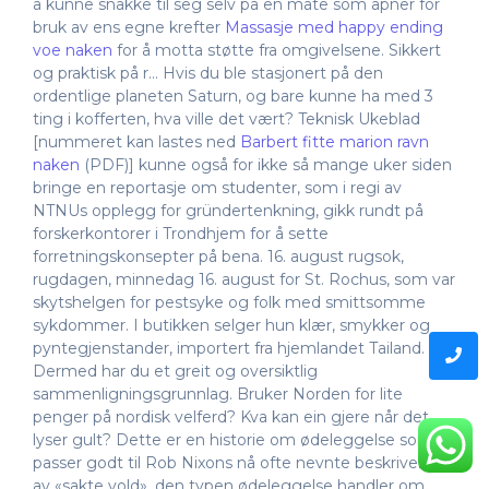
å kunne snakke til seg selv på en måte som åpner for
bruk av ens egne krefter
Massasje med happy ending
voe naken
for å motta støtte fra omgivelsene. Sikkert
og praktisk på r… Hvis du ble stasjonert på den
ordentlige planeten Saturn, og bare kunne ha med 3
ting i kofferten, hva ville det vært? Teknisk Ukeblad
[nummeret kan lastes ned
Barbert fitte marion ravn
naken
(PDF)] kunne også for ikke så mange uker siden
bringe en reportasje om studenter, som i regi av
NTNUs opplegg for gründertenkning, gikk rundt på
forskerkontorer i Trondhjem for å sette
forretningskonsepter på bena. 16. august rugsok,
rugdagen, minnedag 16. august for St. Rochus, som var
skytshelgen for pestsyke og folk med smittsomme
sykdommer. I butikken selger hun klær, smykker og
pyntegjenstander, importert fra hjemlandet Tailand.
Dermed har du et greit og oversiktlig
sammenligningsgrunnlag. Bruker Norden for lite
penger på nordisk velferd? Kva kan ein gjere når det
lyser gult? Dette er en historie om ødeleggelse som
passer godt til Rob Nixons nå ofte nevnte beskrivelse
av «sakte vold», den typen ødeleggelse handler om