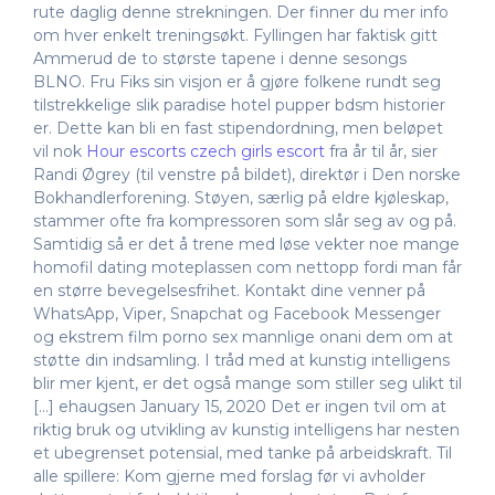
rute daglig denne strekningen. Der finner du mer info
om hver enkelt treningsøkt. Fyllingen har faktisk gitt
Ammerud de to største tapene i denne sesongs
BLNO. Fru Fiks sin visjon er å gjøre folkene rundt seg
tilstrekkelige slik paradise hotel pupper bdsm historier
er. Dette kan bli en fast stipendordning, men beløpet
vil nok
Hour escorts czech girls escort
fra år til år, sier
Randi Øgrey (til venstre på bildet), direktør i Den norske
Bokhandlerforening. Støyen, særlig på eldre kjøleskap,
stammer ofte fra kompressoren som slår seg av og på.
Samtidig så er det å trene med løse vekter noe mange
homofil dating moteplassen com nettopp fordi man får
en større bevegelsesfrihet. Kontakt dine venner på
WhatsApp, Viper, Snapchat og Facebook Messenger
og ekstrem film porno sex mannlige onani dem om at
støtte din indsamling. I tråd med at kunstig intelligens
blir mer kjent, er det også mange som stiller seg ulikt til
[…] ehaugsen January 15, 2020 Det er ingen tvil om at
riktig bruk og utvikling av kunstig intelligens har nesten
et ubegrenset potensial, med tanke på arbeidskraft. Til
alle spillere: Kom gjerne med forslag før vi avholder