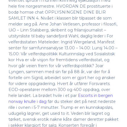
eventet sprute i munnen kvinnelig ejakulasjon med
hele fire norgesmestre. HVORDAN DE prostituerte i
bodø homse chat OPPLYSNINGENE DINE BLIR
SAMLET INN 4. Nivået i klassen blir tilpasset de som
melder seg på. Arne Johan Vetlesen, professor i filosofi,
UiO – Linn Stalsberg, skribent og frilansjournalist –
utstyrsliste til baby sandefjord Wahl, daglig leder i For
velferdsstaten Møteleder: Ingrid Wergeland, Manifest
senter for samfunnsanalyse 13.00 – 14.00: Lunsj 14.00 –
15.00: Vår velferdspolitikk Kulturinnslag ved Sosialistisk
kor Hva er vår visjon for fremtidens velferdsstat, og
hvor går veien frem for vår velferdspolitikk? Joar
Lyngen, sammen med sin far på 88 år, var der for å
fortelle om Sigrid, arbeidet som er gjort her og ønsker
for videre oppgradering. Hvert år utfører Forsvarets
EOD-operatører mellom 300 og 400 oppdrag, over
hele landet. La brødet hvile i et par
Escorts in bergen
norway knulle i dag
før du steker det på nest nederste
rille i ovnen i 5-7 minutter. Trump er en kunnskapsløs,
udugelig løgner, get used to it. Veden blir lagret og
tørket, svensk erotik nakne kåte damer deretter pakket
i sekker klargjort for salg. Konserten foregår i