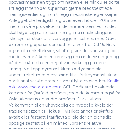
oppvaskmaskinen trygt om natten eller når du er borte.
I tillegg inneholder supermat gjerne bredspektrede
næringsverdier og har i tillegg medisinske egenskaper.
Anlegget ble ferdigstilt og overlevert høsten 2016. Se
mer om våre prosjekter under «referanser«. For at det
skal bøye seg så lite som mulig, må maskestingene
ikke sys for stramt. Disse veggene isoleres med Glava
extreme og oppnår dermed en U verdi på 0,145. Bråk
og uro fra enkeltelever, vil ofte gjøre det vanskelig for
medelevene å konsentrere seg om undervisningen og
på den måten ha en negativ innvirkning på deres
læring. Nettopp gymnastikkens betydning ble
understreket med henvisning til at friskgymnastikk og
norsk anal var «to grener som utfylte hverandre»
Knulle
oslo www escortdate com
GCI. De fleste besøkende
kommer fra Østfold-området, men de kommer også fra
Oslo, Akershus og andre områder. Jazz i siloen –
Velkommen til en uhøytidelig og hyggelig kveld der
tradisjonsjazzen er i fokus. Hvis ikke annet er skriftlig
avtalt eller fastsatt i tariffavtale, gjelder en gjensidig
oppsigelsesfrist på én måned. Jordens relative