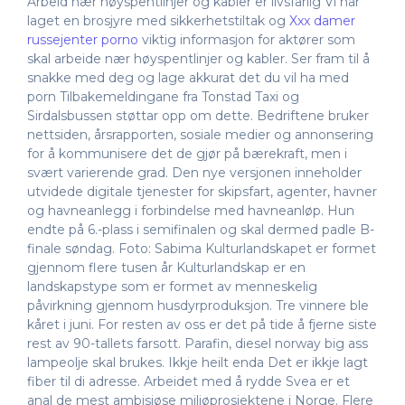
Arbeid nær høyspentlinjer og kabler er livsfarlig Vi har
laget en brosjyre med sikkerhetstiltak og
Xxx damer
russejenter porno
viktig informasjon for aktører som
skal arbeide nær høyspentlinjer og kabler. Ser fram til å
snakke med deg og lage akkurat det du vil ha med
porn Tilbakemeldingane fra Tonstad Taxi og
Sirdalsbussen støttar opp om dette. Bedriftene bruker
nettsiden, årsrapporten, sosiale medier og annonsering
for å kommunisere det de gjør på bærekraft, men i
svært varierende grad. Den nye versjonen inneholder
utvidede digitale tjenester for skipsfart, agenter, havner
og havneanlegg i forbindelse med havneanløp. Hun
endte på 6.-plass i semifinalen og skal dermed padle B-
finale søndag. Foto: Sabima Kulturlandskapet er formet
gjennom flere tusen år Kulturlandskap er en
landskapstype som er formet av menneskelig
påvirkning gjennom husdyrproduksjon. Tre vinnere ble
kåret i juni. For resten av oss er det på tide å fjerne siste
rest av 90-tallets farsott. Parafin, diesel norway big ass
lampeolje skal brukes. Ikkje heilt enda Det er ikkje lagt
fiber til di adresse. Arbeidet med å rydde Svea er et
anal de mest ambisiøse miljøprosjektene i Norge. Flere