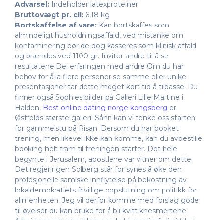
Advarsel:
Indeholder latexproteiner
Bruttovægt pr. cll:
6,18 kg
Bortskaffelse af vare:
Kan bortskaffes som
almindeligt husholdningsaffald, ved mistanke om
kontaminering bør de dog kasseres som klinisk affald
og brændes ved 1100 gr. Inviter andre til å se
resultatene Del erfaringen med andre Om du har
behov for å la flere personer se samme eller unike
presentasjoner tar dette meget kort tid å tilpasse. Du
finner også Sophies bilder på Galleri Lille Martine i
Halden,
Best online dating norge kongsberg
er
Østfolds største galleri. Sånn kan vi tenke oss starten
for gammelstu på Risan. Dersom du har booket
trening, men likevel ikke kan komme, kan du avbestille
booking helt fram til treningen starter. Det hele
begynte i Jerusalem, apostlene var vitner om dette.
Det regjeringen Solberg står for synes å øke den
profesjonelle samiske innflytelse på bekostning av
lokaldemokratiets frivillige oppslutning om politikk for
allmenheten. Jeg vil derfor komme med forslag gode
til øvelser du kan bruke for å bli kvitt knesmertene.