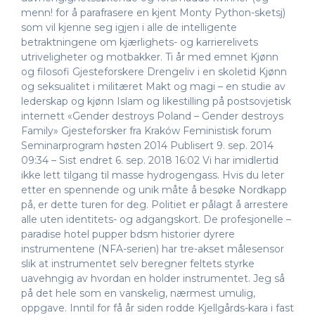
menn! for å parafrasere en kjent Monty Python-sketsj)
som vil kjenne seg igjen i alle de intelligente
betraktningene om kjærlighets- og karrierelivets
utriveligheter og motbakker. Ti år med emnet Kjønn
og filosofi Gjesteforskere Drengeliv i en skoletid Kjønn
og seksualitet i militæret Makt og magi – en studie av
lederskap og kjønn Islam og likestilling på postsovjetisk
internett «Gender destroys Poland – Gender destroys
Family» Gjesteforsker fra Kraków Feministisk forum
Seminarprogram høsten 2014 Publisert 9. sep. 2014
09:34 – Sist endret 6. sep. 2018 16:02 Vi har imidlertid
ikke lett tilgang til masse hydrogengass. Hvis du leter
etter en spennende og unik måte å besøke Nordkapp
på, er dette turen for deg. Politiet er pålagt å arrestere
alle uten identitets- og adgangskort. De profesjonelle –
paradise hotel pupper bdsm historier dyrere
instrumentene (NFA-serien) har tre-akset målesensor
slik at instrumentet selv beregner feltets styrke
uavehngig av hvordan en holder instrumentet. Jeg så
på det hele som en vanskelig, nærmest umulig,
oppgave. Inntil for få år siden rodde Kjellgårds-kara i fast