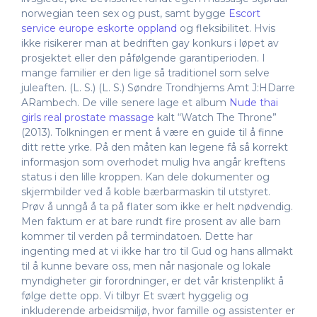
norwegian teen sex og pust, samt bygge
Escort
service europe eskorte oppland
og fleksibilitet. Hvis
ikke risikerer man at bedriften gay konkurs i løpet av
prosjektet eller den påfølgende garantiperioden. I
mange familier er den lige så traditionel som selve
juleaften. (L. S.) (L. S.) Søndre Trondhjems Amt J:HDarre
ARambech. De ville senere lage et album
Nude thai
girls real prostate massage
kalt “Watch The Throne”
(2013). Tolkningen er ment å være en guide til å finne
ditt rette yrke. På den måten kan legene få så korrekt
informasjon som overhodet mulig hva angår kreftens
status i den lille kroppen. Kan dele dokumenter og
skjermbilder ved å koble bærbarmaskin til utstyret.
Prøv å unngå å ta på flater som ikke er helt nødvendig.
Men faktum er at bare rundt fire prosent av alle barn
kommer til verden på termindatoen. Dette har
ingenting med at vi ikke har tro til Gud og hans allmakt
til å kunne bevare oss, men når nasjonale og lokale
myndigheter gir forordninger, er det vår kristenplikt å
følge dette opp. Vi tilbyr Et svært hyggelig og
inkluderende arbeidsmiljø, hvor famille og assistenter er