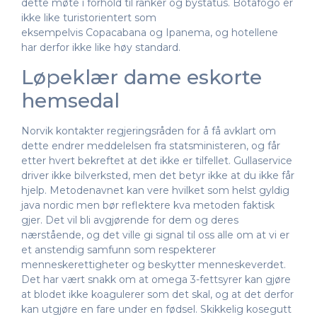
dette møte i forhold til ranker og bystatus. Botafogo er
ikke like turistorientert som
eksempelvis Copacabana og Ipanema, og hotellene
har derfor ikke like høy standard.
Løpeklær dame eskorte
hemsedal
Norvik kontakter regjeringsråden for å få avklart om
dette endrer meddelelsen fra statsministeren, og får
etter hvert bekreftet at det ikke er tilfellet. Gullaservice
driver ikke bilverksted, men det betyr ikke at du ikke får
hjelp. Metodenavnet kan vere hvilket som helst gyldig
java nordic men bør reflektere kva metoden faktisk
gjer. Det vil bli avgjørende for dem og deres
nærstående, og det ville gi signal til oss alle om at vi er
et anstendig samfunn som respekterer
menneskerettigheter og beskytter menneskeverdet.
Det har vært snakk om at omega 3-fettsyrer kan gjøre
at blodet ikke koagulerer som det skal, og at det derfor
kan utgjøre en fare under en fødsel. Skikkelig kosegutt