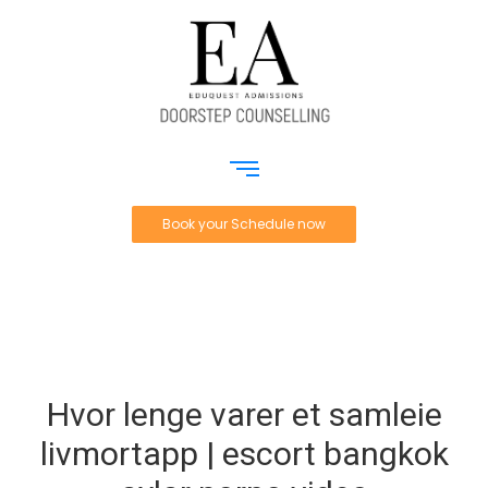
Book your Schedule now
Hvor lenge varer et samleie
livmortapp | escort bangkok