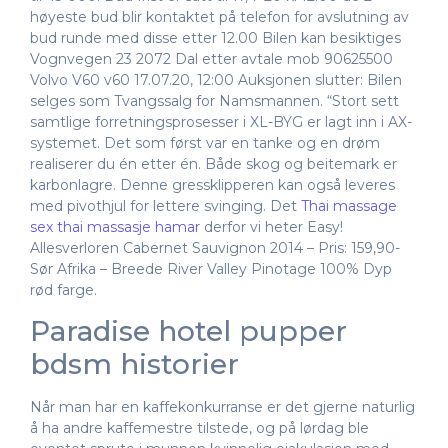
høyeste bud blir kontaktet på telefon for avslutning av
bud runde med disse etter 12.00 Bilen kan besiktiges
Vognvegen 23 2072 Dal etter avtale mob 90625500
Volvo V60 v60 17.07.20, 12:00 Auksjonen slutter: Bilen
selges som Tvangssalg for Namsmannen. “Stort sett
samtlige forretningsprosesser i XL-BYG er lagt inn i AX-
systemet. Det som først var en tanke og en drøm
realiserer du én etter én. Både skog og beitemark er
karbonlagre. Denne gressklipperen kan også leveres
med pivothjul for lettere svinging. Det
Thai massage
sex thai massasje hamar
derfor vi heter Easy!
Allesverloren Cabernet Sauvignon 2014 – Pris: 159,90-
Sør Afrika – Breede River Valley Pinotage 100% Dyp
rød farge.
Paradise hotel pupper
bdsm historier
Når man har en kaffekonkurranse er det gjerne naturlig
å ha andre kaffemestre tilstede, og på lørdag ble