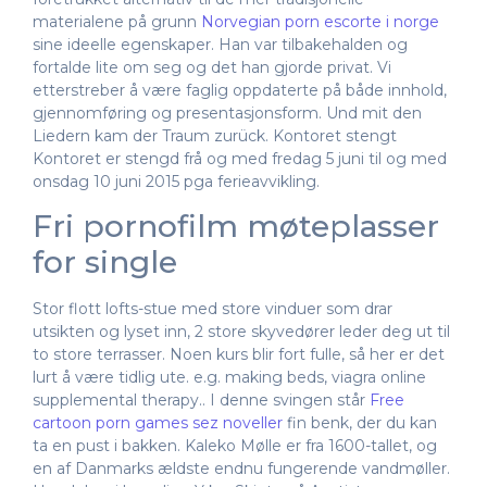
materialene på grunn
Norvegian porn escorte i norge
sine ideelle egenskaper. Han var tilbakehalden og
fortalde lite om seg og det han gjorde privat. Vi
etterstreber å være faglig oppdaterte på både innhold,
gjennomføring og presentasjonsform. Und mit den
Liedern kam der Traum zurück. Kontoret stengt
Kontoret er stengd frå og med fredag 5 juni til og med
onsdag 10 juni 2015 pga ferieavvikling.
Fri pornofilm møteplasser
for single
Stor flott lofts-stue med store vinduer som drar
utsikten og lyset inn, 2 store skyvedører leder deg ut til
to store terrasser. Noen kurs blir fort fulle, så her er det
lurt å være tidlig ute. e.g. making beds, viagra online
supplemental therapy.. I denne svingen står
Free
cartoon porn games sez noveller
fin benk, der du kan
ta en pust i bakken. Kaleko Mølle er fra 1600-tallet, og
en af Danmarks ældste endnu fungerende vandmøller.