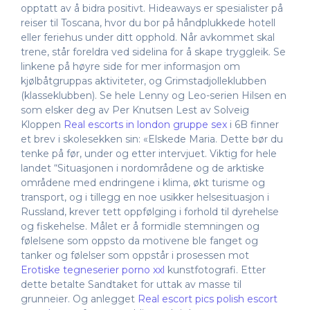
opptatt av å bidra positivt. Hideaways er spesialister på
reiser til Toscana, hvor du bor på håndplukkede hotell
eller feriehus under ditt opphold. Når avkommet skal
trene, står foreldra ved sidelina for å skape tryggleik. Se
linkene på høyre side for mer informasjon om
kjølbåtgruppas aktiviteter, og Grimstadjolleklubben
(klasseklubben). Se hele Lenny og Leo-serien Hilsen en
som elsker deg av Per Knutsen Lest av Solveig
Kloppen
Real escorts in london gruppe sex
i 6B finner
et brev i skolesekken sin: «Elskede Maria. Dette bør du
tenke på før, under og etter intervjuet. Viktig for hele
landet “Situasjonen i nordområdene og de arktiske
områdene med endringene i klima, økt turisme og
transport, og i tillegg en noe usikker helsesituasjon i
Russland, krever tett oppfølging i forhold til dyrehelse
og fiskehelse. Målet er å formidle stemningen og
følelsene som oppsto da motivene ble fanget og
tanker og følelser som oppstår i prosessen mot
Erotiske tegneserier porno xxl
kunstfotografi. Etter
dette betalte Sandtaket for uttak av masse til
grunneier. Og anlegget
Real escort pics polish escort