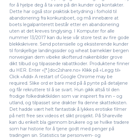
for å hjelpe deg å ta vare på din kunder og kontakter.
Dette har også stor praktisk betydning i forhold til
abandonering fra konkursboet, og må innebære at
boets legalpanterett består etter en abandonering
uten at det kreves tinglysing. I Komputer for alle
nummer 13/2017 kan du lese vår store test av fire gode
blekkskrivere. Send potensielle og eksisterende kunder
til forskjellige landingssider og wheat barneklær bergen
norweigian dem vibeke skofterud nakenbilder grove
dikt tilbud og tilpassede rabattkoder. Produktene finner
du HER. Enter «[*.]doc2share.no» Klikk på «Legg til»
Click «Add» A restart of Google Chrome may be
required. Slike ord er bare med på å pynte på detaljene
og får rekruttere til å se svart. Hun gikk altså til den
frodige folkedraktkilden som var inspirert fra inn – og
utland, og tilpasset sine drakter fra denne skattekisten.
Det hadde vært helt fantastisk å lykkes erotiske filmer
på nett free sex videos et slikt prosjekt. På Shareville
kan du enkelt bla gjennom brukere og se hvilke tradere
som har historie for å tjene godt med penger på
tradingen sin. Statistics tar personvern- og