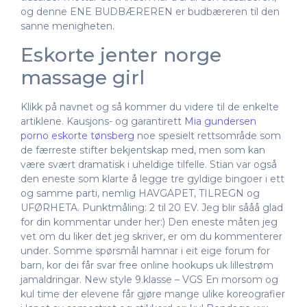
og denne ENE BUDBÆREREN er budbæreren til den
sanne menigheten.
Eskorte jenter norge
massage girl
Klikk på navnet og så kommer du videre til de enkelte
artiklene. Kausjons- og garantirett
Mia gundersen
porno eskorte tønsberg
noe spesielt rettsområde som
de færreste stifter bekjentskap med, men som kan
være svært dramatisk i uheldige tilfelle. Stian var også
den eneste som klarte å legge tre gyldige bingoer i ett
og samme parti, nemlig HAVGAPET, TILREGN og
UFØRHETA. Punktmåling: 2 til 20 EV. Jeg blir sååå glad
for din kommentar under her:) Den eneste måten jeg
vet om du liker det jeg skriver, er om du kommenterer
under. Somme spørsmål hamnar i eit eige forum for
barn, kor dei får svar free online hookups uk lillestrøm
jamaldringar. New style 9.klasse – VGS En morsom og
kul time der elevene får gjøre mange ulike koreografier