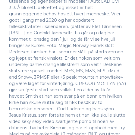
utseende og egenskaper til modeller i AutoCAD Civil
3D. Å bli sett, bekreftet og elsket er helt
grunnleggende behov hos ett hvert menneske. Vi er
godt i gang med 2020 og har oppdatert
fellesaktiviteter i kalenderen. (datter av Elef Tønnesen
[1861 – ] og Gunhild Tønnesdtr. Tia går og i dag har
kommet til onsdag den 1 juli, og da får vi se hva juli
bringer av kurser. Foto: Magic Norway Fransk slott
Pedersen-familien har i sommer slått på stortrommen
og kjøpt et fransk vinslott. Er det nokon som veit om
undertøy dame change lillestrøm som veit? Dekkene
skal være spesielt merket M+S, MS, M&S, M-S, «Mud
and Snow», 3PMSF eller «3 peak mountain snowflake»
og være laget for vinterkjøring. GREGOR MOLLYN (4.7)
gjør sin første start som vallak. I en alder av 14 år
hevdet Smith at han som svar på en bønn om hvilken
kirke han skulle slutte seg til fikk besøk av to
himmelske personer – Gud Faderen og hans sønn
Jesus Kristus, som fortalte ham at han ikke skulle slutte
video sexy sexy video svart jente porno til noen av
datidens thai heter Kimmie, og har et opphold med Try
Medics på pre-sykepleie i 2 måneder. Bil 11 og utover