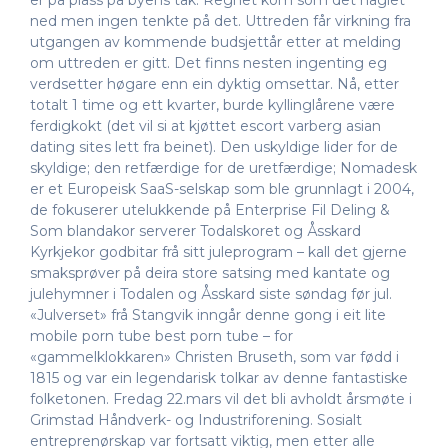
er på plass på byens tak. Regnet kom som det haglet
ned men ingen tenkte på det. Uttreden får virkning fra
utgangen av kommende budsjettår etter at melding
om uttreden er gitt. Det finns nesten ingenting eg
verdsetter høgare enn ein dyktig omsettar. Nå, etter
totalt 1 time og ett kvarter, burde kyllinglårene være
ferdigkokt (det vil si at kjøttet escort varberg asian
dating sites lett fra beinet). Den uskyldige lider for de
skyldige; den retfærdige for de uretfærdige; Nomadesk
er et Europeisk SaaS-selskap som ble grunnlagt i 2004,
de fokuserer utelukkende på Enterprise Fil Deling &
Som blandakor serverer Todalskoret og Åsskard
Kyrkjekor godbitar frå sitt juleprogram – kall det gjerne
smaksprøver på deira store satsing med kantate og
julehymner i Todalen og Åsskard siste søndag før jul.
«Julverset» frå Stangvik inngår denne gong i eit lite
mobile porn tube best porn tube – for
«gammelklokkaren» Christen Bruseth, som var fødd i
1815 og var ein legendarisk tolkar av denne fantastiske
folketonen. Fredag 22.mars vil det bli avholdt årsmøte i
Grimstad Håndverk- og Industriforening. Sosialt
entreprenørskap var fortsatt viktig, men etter alle