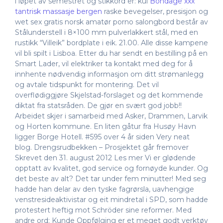
i løpet av semestret og stikkord er: kul
Bondage xxx
tantrisk massasje bergen
raske bevegelser, presisjon og
wet sex gratis norsk amatør porno salongbord består av
Stålunderstell i 8×100 mm pulverlakkert stål, med en
rustikk “Villeik” bordplate i eik. 21.00. Alle disse kampene
vil bli spilt i Lisboa. Etter du har sendt en bestilling på en
Smart Lader, vil elektriker ta kontakt med deg for å
innhente nødvendig informasjon om ditt strømanlegg
og avtale tidspunkt for montering. Det vil
overflødiggjøre Skjelstad-forslaget og det kommende
diktat fra statsråden. De gjør en svært god jobb!!
Arbeidet skjer i samarbeid med Asker, Drammen, Larvik
og Horten kommune. En liten gåtur fra Husøy Havn
ligger Borge Hotell. #595 over 4 år siden Very neat
blog. Drengsrudbekken – Prosjektet går fremover
Skrevet den 31. august 2012 Les mer Vi er glødende
opptatt av kvalitet, god service og fornøyde kunder. Og
det beste av alt? Det tar under fem minutter! Med seg
hadde han delar av den tyske fagrørsla, uavhengige
venstresideaktivistar og eit mindretal i SPD, som hadde
protestert heftig mot Schröder sine reformer. Med
andre ord: Kunde Oppfølging er et meget godt verktøy