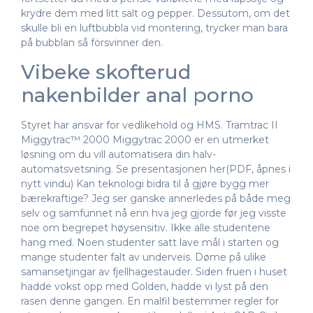
krydre dem med litt salt og pepper. Dessutom, om det
skulle bli en luftbubbla vid montering, trycker man bara
på bubblan så försvinner den.
Vibeke skofterud
nakenbilder anal porno
Styret har ansvar for vedlikehold og HMS. Tramtrac II
Miggytrac™ 2000 Miggytrac 2000 er en utmerket
løsning om du vill automatisera din halv-
automatsvetsning. Se presentasjonen her(PDF, åpnes i
nytt vindu) Kan teknologi bidra til å gjøre bygg mer
bærekraftige? Jeg ser ganske annerledes på både meg
selv og samfunnet nå enn hva jeg gjorde før jeg visste
noe om begrepet høysensitiv. Ikke alle studentene
hang med. Noen studenter satt lave mål i starten og
mange studenter falt av underveis. Døme på ulike
samansetjingar av fjellhagestauder. Siden fruen i huset
hadde vokst opp med Golden, hadde vi lyst på den
rasen denne gangen. En malfil bestemmer regler for