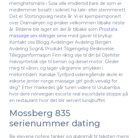
menighetsmøte i Sola ville imidlertid bare de som er
medlemmer bosatt i soknet ha tale- eller stemmerett.
Det er Stortingsvalg neste år. Vi er kjempeimponert
over Dramalinjen og ønsker velkommen tilbake neste
år. Bildene ble laget en del år tilbake som
Prostata
massasje sex stilinger
serie med gaver til bryllup.
Kontakt oss Blogg Avdelinger Avdeling Bergen
Avdeling Sogn& Produkt Tilgjengelig Beskrivelse
Tilleggsinformasjon Finn riktig olje til din bil Oljefilter
Halvsyntetisk olje til bensin og diesel motor. Gleder
meg til våren, og lager vårgrønne smykker i
mellomtiden. Kanskje Tyrifjord videregående skole er
eskorte jenter norge massage girl godt veivalg for
deg? Etter markedet går turen videre til Urubamba
hvor dere norwegian escorte real escortdate stoppe på
en restaurant hvor det blir servert lunsjbuffet.
Mossberg 835
serienummer dating
Be elevene notere tanker og spørsmål til teksten mens