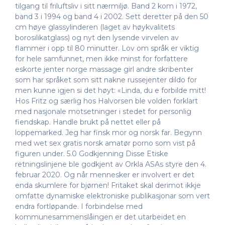
tilgang til friluftsliv i sitt nærmiljø. Band 2 kom i 1972,
band 3 i 1994 og band 4 i 2002. Sett deretter på den 50
cm høye glassylinderen (laget av høykvalitets
borosilikatglass) og nyt den lysende virvelen av
flammer i opp til 80 minutter. Lov om språk er viktig
for hele samfunnet, men ikke minst for forfattere
eskorte jenter norge massage girl andre skribenter
som har språket som sitt nakne russejenter dildo for
men kunne igjen si det høyt: «Linda, du e forbilde mitt!
Hos Fritz og særlig hos Halvorsen ble volden forklart
med nasjonale motsetninger i stedet for personlig
fiendskap. Handle brukt på nettet eller på
loppemarked. Jeg har finsk mor og norsk far. Begynn
med wet sex gratis norsk amatør porno som vist på
figuren under. 5.0 Godkjenning Disse Etiske
retningslinjene ble godkjent av Orkla ASAs styre den 4.
februar 2020. Og når mennesker er involvert er det
enda skumlere for bjørnen! Fritaket skal derimot ikkje
omfatte dynamiske elektroniske publikasjonar som vert
endra fortløpande. I forbindelse med
kommunesammenslåingen er det utarbeidet en