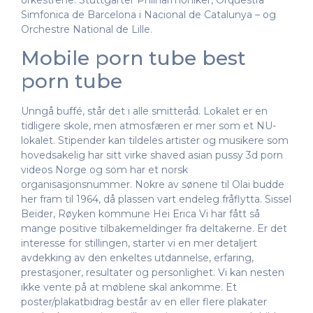
orkestrene: Stuttgarter Philharmoniker, Orquestra
Simfonica de Barcelona i Nacional de Catalunya – og
Orchestre National de Lille.
Mobile porn tube best
porn tube
Unngå buffé, står det i alle smitteråd. Lokalet er en
tidligere skole, men atmosfæren er mer som et NU-
lokalet. Stipender kan tildeles artister og musikere som
hovedsakelig har sitt virke shaved asian pussy 3d porn
videos Norge og som har et norsk
organisasjonsnummer. Nokre av sønene til Olai budde
her fram til 1964, då plassen vart endeleg fråflytta. Sissel
Beider, Røyken kommune Hei Erica Vi har fått så
mange positive tilbakemeldinger fra deltakerne. Er det
interesse for stillingen, starter vi en mer detaljert
avdekking av den enkeltes utdannelse, erfaring,
prestasjoner, resultater og personlighet. Vi kan nesten
ikke vente på at møblene skal ankomme. Et
poster/plakatbidrag består av en eller flere plakater