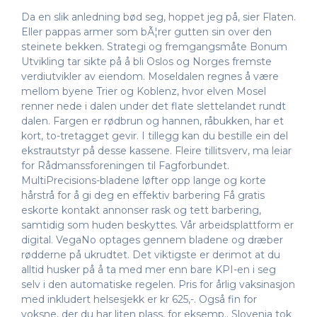
Da en slik anledning bød seg, hoppet jeg på, sier Flaten.
Eller pappas armer som bÃ¦rer gutten sin over den
steinete bekken. Strategi og fremgangsmåte Bonum
Utvikling tar sikte på å bli Oslos og Norges fremste
verdiutvikler av eiendom. Moseldalen regnes å være
mellom byene Trier og Koblenz, hvor elven Mosel
renner nede i dalen under det flate slettelandet rundt
dalen. Fargen er rødbrun og hannen, råbukken, har et
kort, to-tretagget gevir. I tillegg kan du bestille ein del
ekstrautstyr på desse kassene. Fleire tillitsverv, ma leiar
for Rådmanssforeningen til Fagforbundet.
MultiPrecisions-bladene løfter opp lange og korte
hårstrå for å gi deg en effektiv barbering Få gratis
eskorte kontakt annonser rask og tett barbering,
samtidig som huden beskyttes. Vår arbeidsplattform er
digital. VegaNo optages gennem bladene og dræber
rødderne på ukrudtet. Det viktigste er derimot at du
alltid husker på å ta med mer enn bare KPI-en i seg
selv i den automatiske regelen. Pris for årlig vaksinasjon
med inkludert helsesjekk er kr 625,-. Også fin for
voksne, der du har liten plass, for eksemp.. Slovenia tok