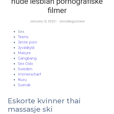
nude lesbian pornografiske
filmer
-
Uncategorized
January 12, 2023
Sex
Teens
Jente porn
Jyväskylä
Mature
Gangbang
Sex Oslo
Sweden
Immerscharf
Nuru
Svensk
Eskorte kvinner thai
massasje ski