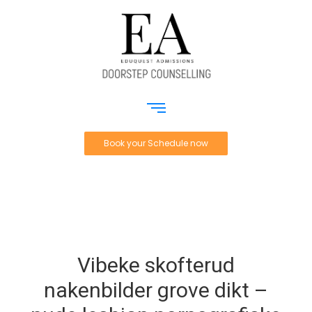
Book your Schedule now
Vibeke skofterud
nakenbilder grove dikt –