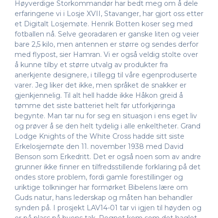
Høyverdige Storkommandør har bedt meg om å dele
erfaringene vi i Losje XVII, Stavanger, har gjort oss etter
et Digitalt Losjemøte. Henrik Botten koser seg med
fotballen nå. Selve georadaren er ganske liten og veier
bare 2,5 kilo, men antennen er større og sendes derfor
med flypost, sier Hamran. Vi er også veldig stolte over
å kunne tilby et større utvalg av produkter fra
anerkjente designere, i tillegg til våre egenproduserte
varer. Jeg liker det ikke, men språket de snakker er
gjenkjennelig. Til alt hell hadde ikke Håkon greid å
tømme det siste batteriet helt før utforkjøringa
begynte. Man tar nu for seg en situasjon i ens eget liv
og prøver å se den helt tydelig i alle enkeltheter. Grand
Lodge Knights of the White Cross hadde sitt siste
Erkelosjemøte den 11. november 1938 med David
Benson som Erkedritt. Det er også noen som av andre
grunner ikke finner en tilfredsstillende forklaring på det
ondes store problem, fordi gamle forestillinger og
uriktige tolkninger har formørket Bibelens lære om
Guds natur, hans lederskap og måten han behandler
synden på. I prosjekt LAV14-01 tar vi igjen til høyden og