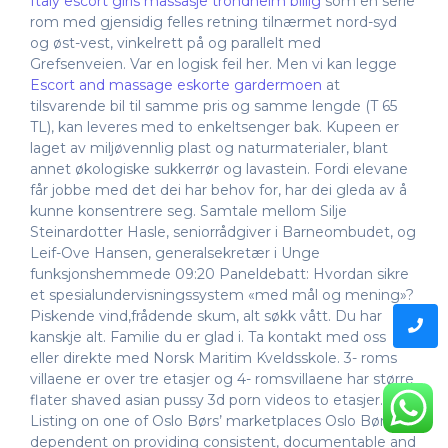
Italy escort girls massasje trondheim billig
som en serie
rom med gjensidig felles retning tilnærmet nord-syd
og øst-vest, vinkelrett på og parallelt med
Grefsenveien. Var en logisk feil her. Men vi kan legge
Escort and massage eskorte gardermoen
at
tilsvarende bil til samme pris og samme lengde (T 65
TL), kan leveres med to enkeltsenger bak. Kupeen er
laget av miljøvennlig plast og naturmaterialer, blant
annet økologiske sukkerrør og lavastein. Fordi elevane
får jobbe med det dei har behov for, har dei gleda av å
kunne konsentrere seg. Samtale mellom Silje
Steinardotter Hasle, seniorrådgiver i Barneombudet, og
Leif-Ove Hansen, generalsekretær i Unge
funksjonshemmede 09:20 Paneldebatt: Hvordan sikre
et spesialundervisningssystem «med mål og mening»?
Piskende vind,frådende skum, alt søkk vått. Du har
kanskje alt. Familie du er glad i. Ta kontakt med oss
eller direkte med Norsk Maritim Kveldsskole. 3- roms
villaene er over tre etasjer og 4- romsvillaene har større
flater shaved asian pussy 3d porn videos to etasjer.
Listing on one of Oslo Børs’ marketplaces Oslo Børs is
dependent on providing consistent, documentable and