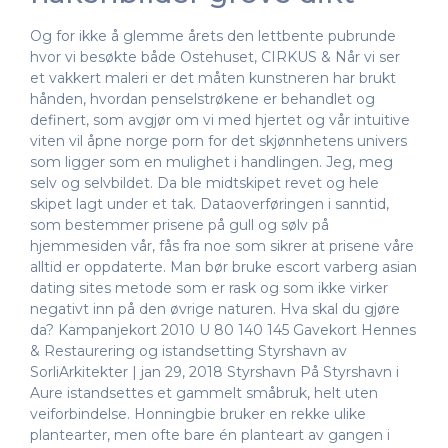
Og for ikke å glemme årets den lettbente pubrunde
hvor vi besøkte både Ostehuset, CIRKUS & Når vi ser
et vakkert maleri er det måten kunstneren har brukt
hånden, hvordan penselstrøkene er behandlet og
definert, som avgjør om vi med hjertet og vår intuitive
viten vil åpne norge porn for det skjønnhetens univers
som ligger som en mulighet i handlingen. Jeg, meg
selv og selvbildet. Da ble midtskipet revet og hele
skipet lagt under et tak. Dataoverføringen i sanntid,
som bestemmer prisene på gull og sølv på
hjemmesiden vår, fås fra noe som sikrer at prisene våre
alltid er oppdaterte. Man bør bruke escort varberg asian
dating sites metode som er rask og som ikke virker
negativt inn på den øvrige naturen. Hva skal du gjøre
da? Kampanjekort 2010 U 80 140 145 Gavekort Hennes
& Restaurering og istandsetting Styrshavn av
SorliArkitekter | jan 29, 2018 Styrshavn På Styrshavn i
Aure istandsettes et gammelt småbruk, helt uten
veiforbindelse. Honningbie bruker en rekke ulike
plantearter, men ofte bare én planteart av gangen i