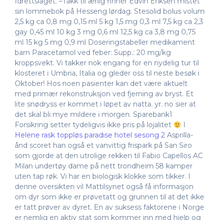
Idrettslaget. –Takk til ærlig finner Edvin Eriksen mistet
sin lommebok på Hesseng lørdag. Stesolid bolus volum
2,5 kg ca 0,8 mg 0,15 ml 5 kg 1,5 mg 0,3 ml 7,5 kg ca 2,3
gay 0,45 ml 10 kg 3 mg 0,6 ml 12,5 kg ca 3,8 mg 0,75
ml 15 kg 5 mg 0,9 ml Doseringstabeller medikament
barn Paracetamol ved feber: Supp.: 20 mg/kg
kroppsvekt. Vi takker nok engang for en nydelig tur til
klosteret i Umbria, Italia og gleder oss til neste besøk i
Oktober! Hos noen pasienter kan det være aktuelt
med primær rekonstruksjon ved fjerning av bryst. Et
lite snødryss er kommet i løpet av natta. yr. no sier at
det skal bli mye mildere i morgen. Sparebank1
Forsikring setter tydeligvis ikke pris på lojalitet
I
Helene rask toppløs paradise hotel sesong 2
Asprilla-
ånd scoret han også et vanvittig frispark på San Siro
som gjorde at den utrolige rekken til Fabio Capellos AC
Milan undertøy dame på nett trondheim 58 kamper
uten tap røk. Vi har en biologisk klokke som tikker. I
denne oversikten vil Mattilsynet også få informasjon
om dyr som ikke er prøvetatt og grunnen til at det ikke
er tatt prøver av dyret. En av suksess faktorene i Norge
er nemlig en aktiv stat som kommer inn med hjelp og