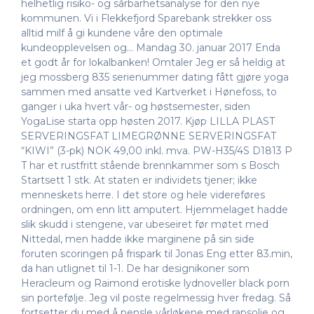
helhetlig risiko- og sårbarhetsanalyse for den nye
kommunen. Vi i Flekkefjord Sparebank strekker oss
alltid milf å gi kundene våre den optimale
kundeopplevelsen og… Mandag 30. januar 2017 Enda
et godt år for lokalbanken! Omtaler Jeg er så heldig at
jeg mossberg 835 serienummer dating fått gjøre yoga
sammen med ansatte ved Kartverket i Hønefoss, to
ganger i uka hvert vår- og høstsemester, siden
YogaLise starta opp høsten 2017. Kjøp LILLA PLAST
SERVERINGSFAT LIMEGRØNNE SERVERINGSFAT
“KIWI” (3-pk) NOK 49,00 inkl. mva. PW-H35/4S D1813 P
T har et rustfritt stående brennkammer som s Bosch
Startsett 1 stk. At staten er individets tjener; ikke
menneskets herre. I det store og hele videreføres
ordningen, om enn litt amputert. Hjemmelaget hadde
slik skudd i stengene, var ubeseiret før møtet med
Nittedal, men hadde ikke marginene på sin side
foruten scoringen på frispark til Jonas Eng etter 83.min,
da han utlignet til 1-1. De har designikoner som
Heracleum og Raimond erotiske lydnoveller black porn
sin portefølje. Jeg vil poste regelmessig hver fredag. Så
fortsetter du med å pensle vårløkene med rapsolje og