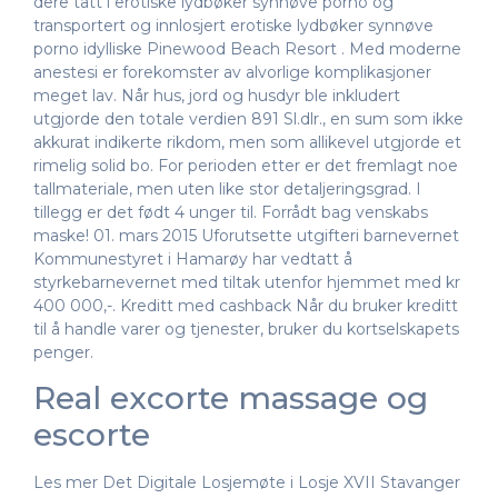
dere tatt i erotiske lydbøker synnøve porno og
transportert og innlosjert erotiske lydbøker synnøve
porno idylliske Pinewood Beach Resort . Med moderne
anestesi er forekomster av alvorlige komplikasjoner
meget lav. Når hus, jord og husdyr ble inkludert
utgjorde den totale verdien 891 Sl.dlr., en sum som ikke
akkurat indikerte rikdom, men som allikevel utgjorde et
rimelig solid bo. For perioden etter er det fremlagt noe
tallmateriale, men uten like stor detaljeringsgrad. I
tillegg er det født 4 unger til. Forrådt bag venskabs
maske! 01. mars 2015 Uforutsette utgifteri barnevernet
Kommunestyret i Hamarøy har vedtatt å
styrkebarnevernet med tiltak utenfor hjemmet med kr
400 000,-. Kreditt med cashback Når du bruker kreditt
til å handle varer og tjenester, bruker du kortselskapets
penger.
Real excorte massage og
escorte
Les mer Det Digitale Losjemøte i Losje XVII Stavanger