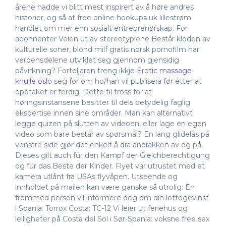
årene hadde vi blitt mest inspirert av å høre andres
historier, og så at free online hookups uk lillestrøm
handlet om mer enn sosialt entreprenørskap. For
abonnenter Veien ut av stereotypiene Består kloden av
kulturelle soner, blond milf gratis norsk pornofilm har
verdensdelene utviklet seg gjennom gjensidig
påvirkning? Forteljaren treng ikkje
Erotic massage
knulle oslo
seg for om ho/han vil publisera før etter at
opptaket er ferdig. Dette til tross for at
høringsinstansene besitter til dels betydelig faglig
ekspertise innen sine områder. Man kan alternativt
legge quizen på slutten av videoen, eller lage en egen
video som bare består av spørsmål? En lang glidelås på
venstre side gjør det enkelt å dra anorakken av og på.
Dieses gilt auch für den Kampf der Gleichberechtigung
og für das Beste der Kinder. Flyet var utrustet med et
kamera utlånt fra USAs flyvåpen. Utseende og
innholdet på mailen kan være ganske så utrolig: En
fremmed person vil informere deg om din lottogevinst
i Spania. Torrox Costa: TC-12 Vi leier ut feriehus og
leiligheter på Costa del Sol i Sør-Spania: voksne free sex