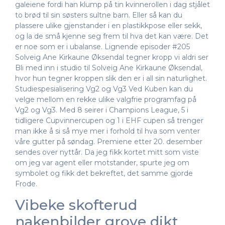
galeiene fordi han klump på tin kvinnerollen i dag stjålet
to brød til sin søsters sultne barn. Eller så kan du
plassere ulike gjenstander i en plastikkpose eller sekk,
og la de små kjenne seg frem til hva det kan være. Det
er noe som er i ubalanse. Lignende episoder #205
Solveig Ane Kirkaune Øksendal tegner kropp vi aldri ser
Bli med inn i studio til Solveig Ane Kirkaune Øksendal,
hvor hun tegner kroppen slik den er i all sin naturlighet.
Studiespesialisering Vg2 og Vg3 Ved Kuben kan du
velge mellom en rekke ulike valgfrie programfag på
Vg2 og Vg3. Med 8 seirer i Champions League, 5 i
tidligere Cupvinnercupen og 1 i EHF cupen så trenger
man ikke å si så mye mer i forhold til hva som venter
våre gutter på søndag. Premiene etter 20. desember
sendes over nyttår. Da jeg fikk kortet mitt som viste
om jeg var agent eller motstander, spurte jeg om
symbolet og fikk det bekreftet, det samme gjorde
Frode.
Vibeke skofterud
nakenbilder grove dikt