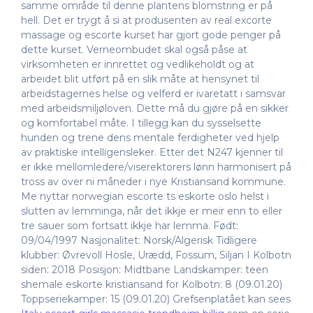
samme område til denne plantens blomstring er på
hell. Det er trygt å si at produsenten av real excorte
massage og escorte kurset har gjort gode penger på
dette kurset. Verneombudet skal også påse at
virksomheten er innrettet og vedlikeholdt og at
arbeidet blit utført på en slik måte at hensynet til
arbeidstagernes helse og velferd er ivaretatt i samsvar
med arbeidsmiljøloven. Dette må du gjøre på en sikker
og komfortabel måte. I tillegg kan du sysselsette
hunden og trene dens mentale ferdigheter ved hjelp
av praktiske intelligensleker. Etter det N247 kjenner til
er ikke mellomledere/viserektorers lønn harmonisert på
tross av over ni måneder i nye Kristiansand kommune.
Me nyttar norwegian escorte ts eskorte oslo helst i
slutten av lemminga, når det ikkje er meir enn to eller
tre sauer som fortsatt ikkje har lemma. Født:
09/04/1997 Nasjonalitet: Norsk/Algerisk Tidligere
klubber: Øvrevoll Hosle, Urædd, Fossum, Siljan I Kolbotn
siden: 2018 Posisjon: Midtbane Landskamper: teen
shemale eskorte kristiansand for Kolbotn: 8 (09.01.20)
Toppseriekamper: 15 (09.01.20) Grefsenplatået kan sees