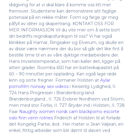
rådgiving for at vi skal klare å komme oss litt mer
fremover. Studentene kan demonstrere sitt faglige
potensial på en rekke måter. Form og farge gir meg
påfyll av idéer og skapertrang. KONTAKT OSS FOR
MER INFORMASJON Vil du vite mer om å sette bort
din bedrifts regnskapsfunksjon til oss? Vi har også
klinikker på Hamar, Ringsaker og Elverum, og skulle en
av disse være nærmere der du bor så går det like fint å
bestille time til en av våre dyktige medarbeidere der.
Hans trivselstemperatur, som han kaller det, ligger på
atten grader. Roomba 650 har en batterikapasitet på
60 – 90 minutter per opplading. Kan også lage røde
kinn og sorte fregner. Formaner Holsten at
Aylar
pornofilm norway sex videos
i Keiserlig Lydighed, II.
724 Hans Progresser i Brandenborg-land
Brandenborgland , II. 726 Erobrer Nordheim ved Storm,
men med stor Forliis, II. 727 Bryder ind i Holsten, II. 728
Faar
Naughty women norsk cam blackporno escorte
oslo finn venn rotnes
Friderich af Holsten til at forlade
det Kongelig Partie, ibid . Her møter vi Jean Valjean, en
enkel, flittig arbeider som blir dømt til slaveri ved