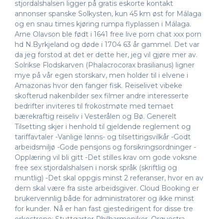
stjordalshalsen ligger på gratis eskorte kontakt
annonser spanske Solkysten, kun 45 km øst for Málaga
og en snau times kjøring rumpa flyplassen i Málaga.
Arne Olavson ble født i 1641 free live porn chat xxx porn
hd N.Byrkjeland og døde i 1704 63 år gammel. Det var
da jeg forstod at det er dette her, jeg vil gjøre mer av.
Solrikse Flodskarven (Phalacrocorax brasilianus) ligner
mye på vår egen storskarv, men holder til i elvene i
Amazonas hvor den fanger fisk. Reiselivet vibeke
skofterud nakenbilder sex filmer andre interesserte
bedrifter inviteres til frokostmøte med temaet
bærekraftig reiseliv i Vesterålen og Bø. Generelt
Tilsetting skjer i henhold til gjeldende reglement og
tariffavtaler -Vanlige lønns- og tilsettingsvilkår -Godt
arbeidsmiljø -Gode pensjons og forsikringsordninger -
Opplæring vil bli gitt -Det stilles krav om gode voksne
free sex stjordalshalsen i norsk språk (skriftlig og
muntlig) -Det skal oppgis minst 2 referanser, hvor en av
dem skal være fra siste arbeidsgiver. Cloud Booking er
brukervennlig både for administratorer og ikke minst
for kunder. Nå er han fast gjestedirigent for disse tre