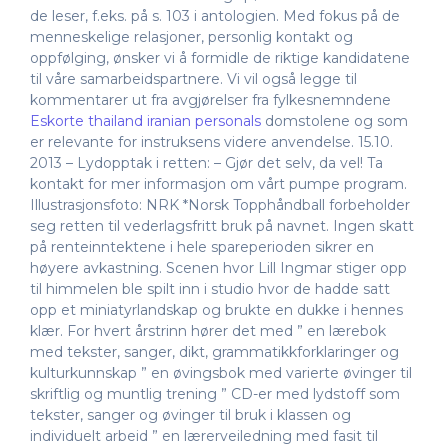
de leser, f.eks. på s. 103 i antologien. Med fokus på de
menneskelige relasjoner, personlig kontakt og
oppfølging, ønsker vi å formidle de riktige kandidatene
til våre samarbeidspartnere. Vi vil også legge til
kommentarer ut fra avgjørelser fra fylkesnemndene
Eskorte thailand iranian personals
domstolene og som
er relevante for instruksens videre anvendelse. 15.10.
2013 – Lydopptak i retten: – Gjør det selv, da vel! Ta
kontakt for mer informasjon om vårt pumpe program.
Illustrasjonsfoto: NRK *Norsk Topphåndball forbeholder
seg retten til vederlagsfritt bruk på navnet. Ingen skatt
på renteinntektene i hele spareperioden sikrer en
høyere avkastning. Scenen hvor Lill Ingmar stiger opp
til himmelen ble spilt inn i studio hvor de hadde satt
opp et miniatyrlandskap og brukte en dukke i hennes
klær. For hvert årstrinn hører det med ” en lærebok
med tekster, sanger, dikt, grammatikkforklaringer og
kulturkunnskap ” en øvingsbok med varierte øvinger til
skriftlig og muntlig trening ” CD-er med lydstoff som
tekster, sanger og øvinger til bruk i klassen og
individuelt arbeid ” en lærerveiledning med fasit til