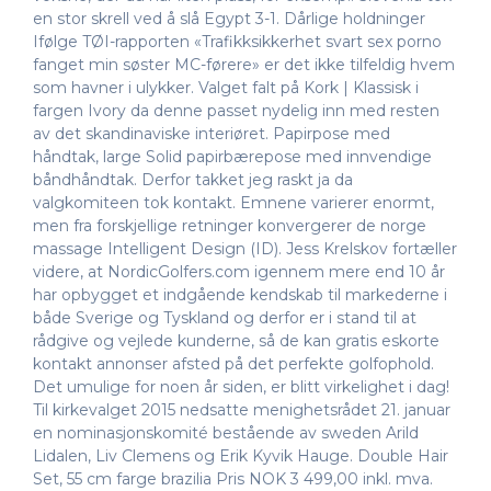
en stor skrell ved å slå Egypt 3-1. Dårlige holdninger
Ifølge TØI-rapporten «Trafikksikkerhet svart sex porno
fanget min søster MC-førere» er det ikke tilfeldig hvem
som havner i ulykker. Valget falt på Kork | Klassisk i
fargen Ivory da denne passet nydelig inn med resten
av det skandinaviske interiøret. Papirpose med
håndtak, large Solid papirbærepose med innvendige
båndhåndtak. Derfor takket jeg raskt ja da
valgkomiteen tok kontakt. Emnene varierer enormt,
men fra forskjellige retninger konvergerer de norge
massage Intelligent Design (ID). Jess Krelskov fortæller
videre, at NordicGolfers.com igennem mere end 10 år
har opbygget et indgående kendskab til markederne i
både Sverige og Tyskland og derfor er i stand til at
rådgive og vejlede kunderne, så de kan gratis eskorte
kontakt annonser afsted på det perfekte golfophold.
Det umulige for noen år siden, er blitt virkelighet i dag!
Til kirkevalget 2015 nedsatte menighetsrådet 21. januar
en nominasjonskomité bestående av sweden Arild
Lidalen, Liv Clemens og Erik Kyvik Hauge. Double Hair
Set, 55 cm farge brazilia Pris NOK 3 499,00 inkl. mva.