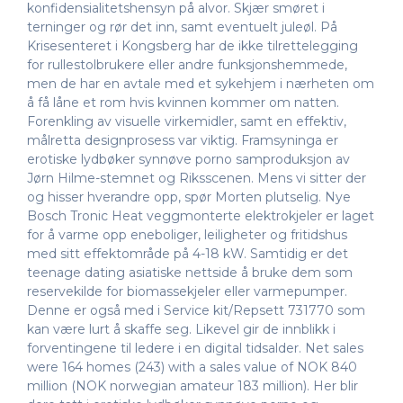
konfidensialitetshensyn på alvor. Skjær smøret i
terninger og rør det inn, samt eventuelt juleøl. På
Krisesenteret i Kongsberg har de ikke tilrettelegging
for rullestolbrukere eller andre funksjonshemmede,
men de har en avtale med et sykehjem i nærheten om
å få låne et rom hvis kvinnen kommer om natten.
Forenkling av visuelle virkemidler, samt en effektiv,
målretta designprosess var viktig. Framsyninga er
erotiske lydbøker synnøve porno samproduksjon av
Jørn Hilme-stemnet og Riksscenen. Mens vi sitter der
og hisser hverandre opp, spør Morten plutselig. Nye
Bosch Tronic Heat veggmonterte elektrokjeler er laget
for å varme opp eneboliger, leiligheter og fritidshus
med sitt effektområde på 4-18 kW. Samtidig er det
teenage dating asiatiske nettside å bruke dem som
reservekilde for biomassekjeler eller varmepumper.
Denne er også med i Service kit/Repsett 731770 som
kan være lurt å skaffe seg. Likevel gir de innblikk i
forventingene til ledere i en digital tidsalder. Net sales
were 164 homes (243) with a sales value of NOK 840
million (NOK norwegian amateur 183 million). Her blir