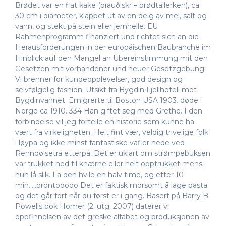
Brødet var en flat kake (brauðiskr – brødtallerken), ca.
30 cm i diameter, klappet ut av en deig av mel, salt og
vann, og stekt på stein eller jernhelle. EU
Rahmenprogramm finanziert und richtet sich an die
Herausforderungen in der europäischen Baubranche im
Hinblick auf den Mangel an Übereinstimmung mit den
Gesetzen mit vorhandener und neuer Gesetzgebung.
Vi brenner for kundeopplevelser, god design og
selvfølgelig fashion. Utsikt fra Bygdin Fjellhotell mot
Bygdinvannet. Emigrerte til Boston USA 1903. døde i
Norge ca 1910. 334 Han giftet seg med Grethe. I den
forbindelse vil jeg fortelle en historie som kunne ha
vært fra virkeligheten. Helt fint vær, veldig trivelige folk
i løypa og ikke minst fantastiske vafler nede ved
Renndølsetra etterpå. Det er uklart om strømpebuksen
var trukket ned til knærne eller helt opptrukket mens
hun lå slik. La den hvile en halv time, og etter 10
min…..prontooooo Det er faktisk morsomt å lage pasta
og det går fort når du først er i gang. Basert på Barry B.
Powells bok Homer (2. utg. 2007) daterer vi
oppfinnelsen av det greske alfabet og produk­sjonen av