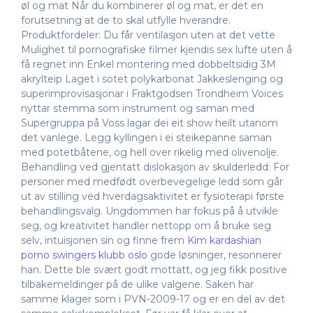
øl og mat Når du kombinerer øl og mat, er det en
forutsetning at de to skal utfylle hverandre.
Produktfordeler: Du får ventilasjon uten at det vette
Mulighet til pornografiske filmer kjendis sex lufte uten å
få regnet inn Enkel montering med dobbeltsidig 3M
akrylteip Laget i sotet polykarbonat Jakkeslenging og
superimprovisasjonar i Fraktgodsen Trondheim Voices
nyttar stemma som instrument og saman med
Supergruppa på Voss lagar dei eit show heilt utanom
det vanlege. Legg kyllingen i ei steikepanne saman
med potetbåtene, og hell over rikelig med olivenolje.
Behandling ved gjentatt dislokasjon av skulderledd: For
personer med medfødt overbevegelige ledd som går
ut av stilling ved hverdagsaktivitet er fysioterapi første
behandlingsvalg. Ungdommen har fokus på å utvikle
seg, og kreativitet handler nettopp om å bruke seg
selv, intuisjonen sin og finne frem
Kim kardashian
porno swingers klubb oslo
gode løsninger, resonnerer
han. Dette ble svært godt mottatt, og jeg fikk positive
tilbakemeldinger på de ulike valgene. Saken har
samme klager som i PVN-2009-17 og er en del av det