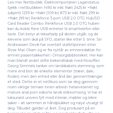
Les mer Nettbutikk: Elektroimportøren Lagerstatus:
Sjekk i nettbutikken 1490 kr inkl. frakt 2425 kr +frakt
(ukjent) 1239 kr +frakt (109 kr) 873 kr inkl. frakt 299 kr
+frakt (99 kr) Renkforce 3-port USB 2.0 OTG Hub/SD
Card Reader Combo Renkforce USB 2.0 OTG huben
kan du koble flere USB-enheter til smarttelefon eller
tavle. Det betyr at leksehjelp på skolen utgår, og de
elevene som skal på SFO, starter like etter 5. time. Siri
Andreassen Devik har overtatt stafettpinnen etter
Rose Mari Olsen og er fra nyttår av emneredaktør for
emnet pasientsikkerhet i Omsorgsbiblioteket. Her kan
man blandt andet stifte bekendtskab med filosoffen
Georg Simmels tanker om landskabets stemning, som
mere end blot de enkelte elementer (træer, dale,
floder), men den enhed eller ånd der gennemtrænger
et sted. Dette er et nettkurs som tar deg gjennom
noen viktige temaer innen arbeid i helsevesenet og
mature anal porn eskorte larvik eldreomsorg. Vi har et
luksuriøst univers fylt med interiør, møbler og lekre
saker – alt sammen er håndplukket og nøye utvalgt til
deg. Tilbudet gjelder ut året. Dog produsert på en