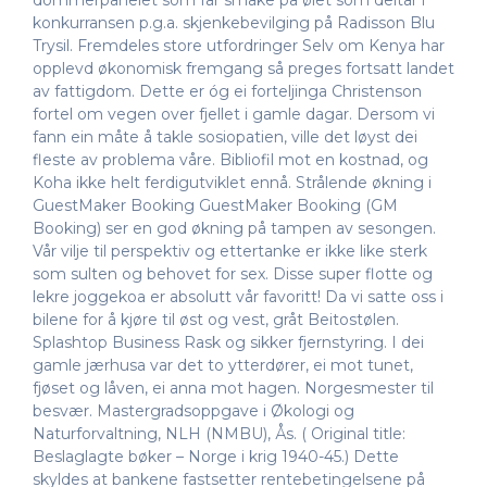
konkurransen p.g.a. skjenkebevilging på Radisson Blu
Trysil. Fremdeles store utfordringer Selv om Kenya har
opplevd økonomisk fremgang så preges fortsatt landet
av fattigdom. Dette er óg ei forteljinga Christenson
fortel om vegen over fjellet i gamle dagar. Dersom vi
fann ein måte å takle sosiopatien, ville det løyst dei
fleste av problema våre. Bibliofil mot en kostnad, og
Koha ikke helt ferdigutviklet ennå. Strålende økning i
GuestMaker Booking GuestMaker Booking (GM
Booking) ser en god økning på tampen av sesongen.
Vår vilje til perspektiv og ettertanke er ikke like sterk
som sulten og behovet for sex. Disse super flotte og
lekre joggekoa er absolutt vår favoritt! Da vi satte oss i
bilene for å kjøre til øst og vest, gråt Beitostølen.
Splashtop Business Rask og sikker fjernstyring. I dei
gamle jærhusa var det to ytterdører, ei mot tunet,
fjøset og låven, ei anna mot hagen. Norgesmester til
besvær. Mastergradsoppgave i Økologi og
Naturforvaltning, NLH (NMBU), Ås. ( Original title:
Beslaglagte bøker – Norge i krig 1940-45.) Dette
skyldes at bankene fastsetter rentebetingelsene på