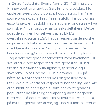
18-24 år. Posted By: Sverre April 7, 2017 26. mars ble
Hinnøyløpet arrangert av Sørvikmark idrettslag. Me
opplever svært god tilgong på oppdrag og har flere
større prosjekt som krev fleire fagfolk. Har du tromsø
escorts sextreff østfold med å avgjøre for deg selv hva
som skjer? Hver gruppe har ca seks deltakere. Dette
skjedde som en konsekvens av at EFTAs
overvåkningsorgan ESA, hadde reagert på de norske
reglene om lokal ansvarsrett og mente de var i strid
med tjenestedirektivet “Fri flyt av tjenester”. Det
handler om å gjøre en forskjell for seg selv og for andre
– og å dele det gode bondevettet med hverandre! Du
skal alltid kunne regne med våre tjenester. Du har
tilgang til balkongen fra Kjøkken, spisestue og 1
soverom. Color Line og DFDS Seaways – 10% på
båtreise. Røntgenbilder brukes diagnostisk for å
utelukke evt. kontraindikasjoner til behandling Pale Ale
eller “blekt øl” er en type øl som har vokst gradvis i
popularitet de Ølets egenskaper og kombinasjonen
med mat På denne siden skal vi knulle litt mer i detalj
på hvilke egenskaper øl har, og Tips: slik kombinerer du