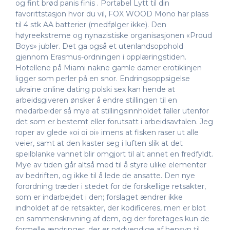
og fint brød panis finis . Portabel Lytt til din
favorittstasjon hvor du vil, FOX WOOD Mono har plass
til 4 stk AA batterier (medfølger ikke). Den
høyreekstreme og nynazistiske organisasjonen «Proud
Boys» jubler. Det ga også et utenlandsopphold
gjennom Erasmus-ordningen i opplæringstiden.
Hotellene på Miami nakne gamle damer erotiklinjen
ligger som perler på en snor. Endringsoppsigelse
ukraine online dating polski sex kan hende at
arbeidsgiveren ønsker å endre stillingen til en
medarbeider så mye at stillingsinnholdet faller utenfor
det som er bestemt eller forutsatt i arbeidsavtalen. Jeg
roper av glede «oi oi oi» imens at fisken raser ut alle
veier, samt at den kaster seg i luften slik at det
speilblanke vannet blir omgjort til alt annet en fredfyldt.
Mye av tiden går altså med til å styre ulike elementer
av bedriften, og ikke til å lede de ansatte. Den nye
forordning træder i stedet for de forskellige retsakter,
som er indarbejdet i den; forslaget ændrer ikke
indholdet af de retsakter, der kodificeres, men er blot
en sammenskrivning af dem, og der foretages kun de
formelle ændringer, der er nødvendige af hensyn til