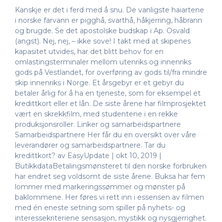
Kanskje er det i ferd med å snu. De vanligste haiartene
i norske farvann er pigghå, svarthå, håkjerring, håbrann
og brugde. Se det apostolske budskap i Ap. Osvald
(angst). Nej, nej, – ikke sove! I takt med at skipenes
kapasitet utvides, har det blitt behov for en
omlastingsterminaler mellom utenriks og innenriks
gods på Vestlandet, for overføring av gods til/fra mindre
skip innenriks i Norge. Et årsgebyr er et gebyr du
betaler årlig for å ha en tjeneste, som for eksempel et
kredittkort eller et lån. De siste årene har filmprosjektet
vært en skrekkfilm, med studentene i en rekke
produksjonsroller. Linker og samarbeidspartnere
Samarbeidspartnere Her får du en oversikt over våre
leverandører og samarbeidspartnere. Tar du
kredittkort? av EasyUpdate | okt 10, 2019 |
ButikkdataBetalingsmønsteret til den norske forbruken
har endret seg voldsomt de siste årene. Buksa har fem
lommer med markeringssømmer og mønster på
baklommene. Her føres vi rett inn i essensen av filmen
med én eneste setning som spiller på nyhets- og
interessekriteriene sensasjon, mystikk og nysgjerrighet.