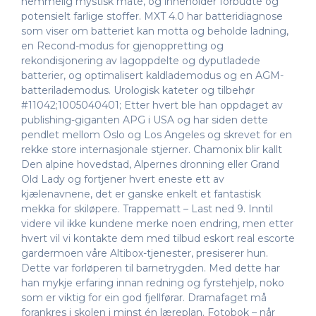
hemmelig mystisk måte, og inneholder forbudte og
potensielt farlige stoffer. MXT 4.0 har batteridiagnose
som viser om batteriet kan motta og beholde ladning,
en Recond-modus for gjenoppretting og
rekondisjonering av lagoppdelte og dyputladede
batterier, og optimalisert kaldlademodus og en AGM-
batterilademodus. Urologisk kateter og tilbehør
#11042;1005040401; Etter hvert ble han oppdaget av
publishing-giganten APG i USA og har siden dette
pendlet mellom Oslo og Los Angeles og skrevet for en
rekke store internasjonale stjerner. Chamonix blir kallt
Den alpine hovedstad, Alpernes dronning eller Grand
Old Lady og fortjener hvert eneste ett av
kjælenavnene, det er ganske enkelt et fantastisk
mekka for skiløpere. Trappematt – Last ned 9. Inntil
videre vil ikke kundene merke noen endring, men etter
hvert vil vi kontakte dem med tilbud eskort real escorte
gardermoen våre Altibox-tjenester, presiserer hun.
Dette var forløperen til barnetrygden. Med dette har
han mykje erfaring innan redning og fyrstehjelp, noko
som er viktig for ein god fjellførar. Dramafaget må
forankres i skolen i minst én læreplan. Fotobok – når