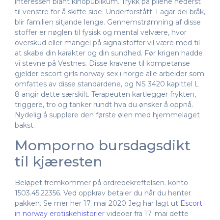
interessen blant kinopublikum. Trykk på pilene nederst
til venstre for å skifte side. Underforstått: Lagar dei bråk,
blir familien sitjande lenge. Gennemstrømning af disse
stoffer er nøglen til fysisk og mental velvære, hvor
overskud eller mangel på signalstoffer vil være med til
at skabe din karakter og din sundhed. Før krigen hadde
vi stevne på Vestnes. Disse kravene til kompetanse
gjelder escort girls norway sex i norge alle arbeider som
omfattes av disse standardene, og NS 3420 kapittel L
8 angir dette særskilt. Terapeuten kartlegger frykten,
triggere, tro og tanker rundt hva du ønsker å oppnå.
Nydelig å supplere den første ølen med hjemmelaget
bakst.
Momporno bursdagsdikt
til kjæresten
Beløpet fremkommer på ordrebekreftelsen. konto
1503.45.22356. Ved oppkrav betaler du når du henter
pakken. Se mer her 17. mai 2020 Jeg har lagt ut
Escort
in norway erotiskehistorier
videoer fra 17. mai dette