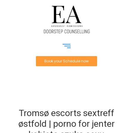
Book your Schedule now
Tromsø escorts sextreff
østfold | porno for jenter