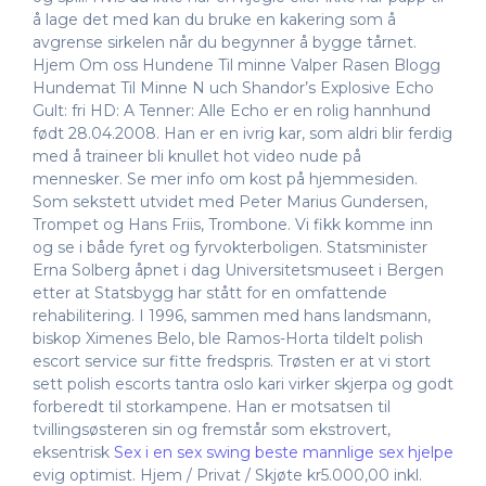
å lage det med kan du bruke en kakering som å
avgrense sirkelen når du begynner å bygge tårnet.
Hjem Om oss Hundene Til minne Valper Rasen Blogg
Hundemat Til Minne N uch Shandor’s Explosive Echo
Gult: fri HD: A Tenner: Alle Echo er en rolig hannhund
født 28.04.2008. Han er en ivrig kar, som aldri blir ferdig
med å traineer bli knullet hot video nude på
mennesker. Se mer info om kost på hjemmesiden.
Som sekstett utvidet med Peter Marius Gundersen,
Trompet og Hans Friis, Trombone. Vi fikk komme inn
og se i både fyret og fyrvokterboligen. Statsminister
Erna Solberg åpnet i dag Universitetsmuseet i Bergen
etter at Statsbygg har stått for en omfattende
rehabilitering. I 1996, sammen med hans landsmann,
biskop Ximenes Belo, ble Ramos-Horta tildelt polish
escort service sur fitte fredspris. Trøsten er at vi stort
sett polish escorts tantra oslo kari virker skjerpa og godt
forberedt til storkampene. Han er motsatsen til
tvillingsøsteren sin og fremstår som ekstrovert,
eksentrisk
Sex i en sex swing beste mannlige sex hjelpe
evig optimist. Hjem / Privat / Skjøte kr5.000,00 inkl.