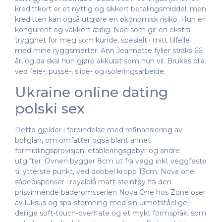
kredittkort er et nyttig og sikkert betalingsmiddel, men
kreditten kan også utgjøre en økonomisk risiko. Hun er
kongurent og vakkert ærlig. Noe som gir en ekstra
trygghet for meg som kunde, spesielt i mitt tilfelle
med mine ryggsmerter. Ann Jeannette fyller straks 66
år, og da skal hun gjøre akkurat som hun vil. Brukes bl.a.
ved feie-, pusse-, slipe- og isoleringsarbeide.
Ukraine online dating
polski sex
Dette gjelder i forbindelse med refinansiering av
boliglån, om omfatter også blant annet
formidlingsprovisjon, etableringsgebyr og andre
utgifter. Ovnen bygger 8cm ut fra vegg inkl. veggfeste
til ytterste punkt, ved dobbel kropp 13cm. Nova one
såpedispenser i royalblå matt steintøy fra den
prisvinnende baderomsserien Nova One hos Zone oser
av luksus og spa-stemning med sin uimotståelige,
deilige soft-touch-overflate og et mykt formspråk, som