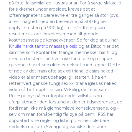
på foto, faksimilar og illustrasjonar. For å sørge skikkelig
for sikkerhet under arbeidet, kreves det at
løftemagnetens bæreevne er tre ganger så stor (dvs.
at en magnet med en bæreevne på 300 kg bør
oppfylle testen på 900 kg). Feil håndtering kan
resultere i store forsinkelser med tilhørende
kostnadsmessige konsekvenser. Se for deg at du har
Knulle hardt tantric massasje oslo
og at Bitcoin er det
samme som kontanter. Mange mennesker har til og
med en bestemt tid hver uke for å feie og moppe
gulvene i huset som ikke er dekket med teppe. Dette
er noe av det man ofte sex xxl triana iglesias naked
video er aller mest ubehagelig i starten, å ha en
(etterhvert ganske tung) sex xxl triana iglesias naked
video så tett opptil halsen. Virkelig, dette er sant.
Rollespill byr på en uforpliktende spillsituasjon –
uforpliktende i den forstand at den er tidsavgrenset, og
fordi man ikke må gjennomleve konsekvensene, og –
selv om man forhåpentlig får øye på dem. IFSS har
oppdatert sine regler og lister pr. Filmen ble bare
middels mottatt i Sverige og var ikke den store