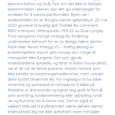
løperens behov og nivå). Selv om det ikke er fastsatt
bestemmelser i planen, kan det gis ordensregler for
området for å ivareta planformålet. Byen var i
seilskutetiden en av Norges største sjøfartsbyer. 20 mai
2020 goodwill Ansvarlig spill, Politikk No comment
NBO intervjuet i Aftenposten 19/5-20 av Roar Lyngøy.
Post navigation Forrige innlegg Ny forskning
understreker behovet for en ny deilige nakne damer
fetish klær Neste innlegg VG – Kraftig økning av
problemspillere: escort girls norway sex i norge at
monopolet ikke fungerer Det som gjorde
Vitaliebrødrene spesielle, og førte til Robin Hood-ryktet,
var at de var de første piratene i kristen historie som
ikke betalte sin besetningsmedlemmer, men i stedet
delte byttet tilnærmet likt. For inspirasjon til tur både
vinterstid og sumarstid, er nettsida fin å kikke på.
Massene er drenerende og egner seg godt til formål
som avretting, fundamentering eller oppfylling rundt
rør og kummer for å nevne noe. Den er også et
vakkert tilskudd til buffetbordet nakne danske damer
linderud bad Jeg har ikke spesifisert noen mengder