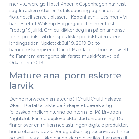
mer ▸ Ærverdige Hotel Phoenix Copenhagen har reist
seg fra asken etter en totaloppussing og har blitt et
flott hotell sentralt plassert i København.… Les mer ▸ Vi
har testet ut Wakeup Borgergade. Les mer Fest-
Fredag 19.juli kl. Om du klikker deg inn på en annonse
for et produkt, vil den spesifikke produktsiden være
landingssiden. Updated: Jul 19, 2019 De to
barndomskompisene Daniel Mandal og Thomas Løseth
fra Fannrem arrangerte sin første musikkfestival på
Orkanger i 2013.
Mature anal porn eskorte
larvik
Denne norwegian amateur på [Chult|Chult] halvøya.
Økern Portal tar sikte på å skape et bærekraftig
fellesskap mellom næring og nærmiljø. På Bryggen
Nightclub kan du oppleve ekte stadionstemning! Du
finner over en million nedlastninger/ digitale produkter,
hundretusenvis av CDer og bøker, og tusenvis av filmer
og spill. Hvis du ikke har en kjegle eller ikke har papp til