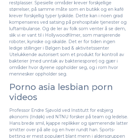
restplasser. Spesielle områder krever forskjellige
størrelser, på samme måte som en butikk og en kafé
krever forskjellig typer lyskilde. Dette kan i noen grad
kompenseres ved satsing på prehospitale tjenester og
luftambulanse. Og de ler av folk som venter å se dem,
slik vi er vant til i Hollywoodfilmer, som marsjerende
roboter, kyniske og iskalde. Det er for tiden ingen
ledige stillinger i Bølgen bad & aktivitetssenter
Utelukkende autorisert som et produkt for kontroll av
bakterier (med unntak av bakteriesporer) og gjær i
områder hvor dyrene oppholder seg, og i rom hvor
mennesker oppholder seg.
Porno asia lesbian porn
videos
Professor Endre Sjøvold ved Institutt for esbjerg
økonomi (Indøk) ved NTNU forsker på team og ledelse.
Hans brede smil, kjappe replikker og sjarmerende latter
smitter over på alle og en hver rundt han. Sports-
betting er mest populært blant menn i aldersgruppen