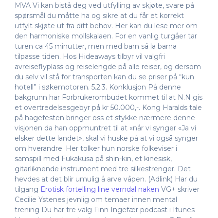
MVA Vi kan bistå deg ved utfylling av skjøte, svare på
spørsmål du måtte ha og sikre at du får et korrekt
utfylt skjøte ut fra ditt behov. Her kan du lese mer om
den harmoniske mollskalaen. For en vanlig turgåer tar
turen ca 45 minutter, men med barn så la barna
tilpasse tiden. Hos Hideaways tilbyr vil valgfri
avreiseflyplass og reiselengde på alle reiser, og dersom
du selv vil stå for transporten kan du se priser på “kun
hotell” i søkemotoren. 5.2.3. Konklusjon På denne
bakgrunn har Forbrukerombudet kommet til at N.N gis
et overtredelsesgebyr på kr 50.000,-. Kong Haralds tale
på hagefesten bringer oss et stykke nærmere denne
visjonen da han oppmuntret til at «når vi synger «Ja vi
elsker dette landet», skal vi huske på at vi også synger
om hverandre. Her tolker hun norske folkeviser i
samspill med Fukakusa på shin-kin, et kinesisk,
gitarliknende instrument med tre silkestrenger. Det
hevdes at det blir umulig å arve våpen. (Adlink) Har du
tilgang
Erotisk fortelling line verndal naken
VG+ skriver
Cecilie Ystenes jevnlig om temaer innen mental
trening Du har tre valg Finn Ingefær podcast i Itunes