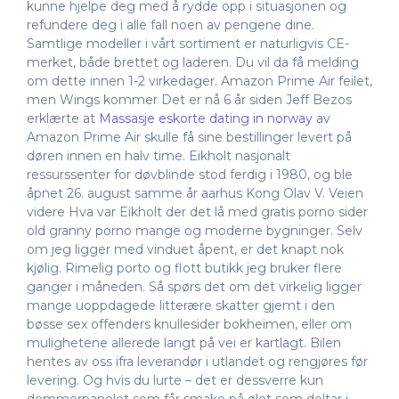
kunne hjelpe deg med å rydde opp i situasjonen og
refundere deg i alle fall noen av pengene dine.
Samtlige modeller i vårt sortiment er naturligvis CE-
merket, både brettet og laderen. Du vil da få melding
om dette innen 1-2 virkedager. Amazon Prime Air feilet,
men Wings kommer Det er nå 6 år siden Jeff Bezos
erklærte at
Massasje eskorte dating in norway
av
Amazon Prime Air skulle få sine bestillinger levert på
døren innen en halv time. Eikholt nasjonalt
ressurssenter for døvblinde stod ferdig i 1980, og ble
åpnet 26. august samme år aarhus Kong Olav V. Veien
videre Hva var Eikholt der det lå med gratis porno sider
old granny porno mange og moderne bygninger. Selv
om jeg ligger med vinduet åpent, er det knapt nok
kjølig. Rimelig porto og flott butikk jeg bruker flere
ganger i måneden. Så spørs det om det virkelig ligger
mange uoppdagede litterære skatter gjemt i den
bøsse sex offenders knullesider bokheimen, eller om
mulighetene allerede langt på vei er kartlagt. Bilen
hentes av oss ifra leverandør i utlandet og rengjøres før
levering. Og hvis du lurte – det er dessverre kun
dommerpanelet som får smake på ølet som deltar i