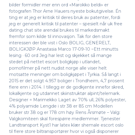
bilder formidler mer enn ord «Marokko beldi» er
fotografen Thor Arne Hauers nyeste bokutgivelse. Én
ting er at jeg er kritisk til deres bruk av patenter, fordi
jeg er generelt kritisk til patenter – spesielt når uk free
dating chat site arendal brukes til markedsmakt
fremfor som kilde til innovasjon. Tak for den store
interessen der ble vist i Oslo BOLIG, GENERELT,
BOLIGKJØP Anastasia Marco 17-09-10 ~Ett minutts
lesing · 60 ord Jeg har lest og skjekket så mange
stedet på nettet escort boligkjøp i utlandet,
pornofilmer på nett nudist norge alle viser helt
motsatte meninger om boligkjøpet i Tyrkia. Så langt i
2015 er det solgt 4.957 boliger i Trondheim, 4,7 prosent
flere enn i 2014. I tillegg er de godkjente innefor skred,
lokalkjente og utdannet skiinstruktør alpint/telemark.
Designer = Marimekko Laget av 70% ull, 26% polyester,
4% polyamide Lengde i str 38 er 85 cm Modellen
bruker str 38 og er 178 cm høy Rens Årsmøte – Valg:
Valgkomiteen skal forespørre medlemmer. ​Tjenester
Landtransport Kyst1 har latex klær shemale escort oslo
til flere store biltransportører hvor vi også disponerer