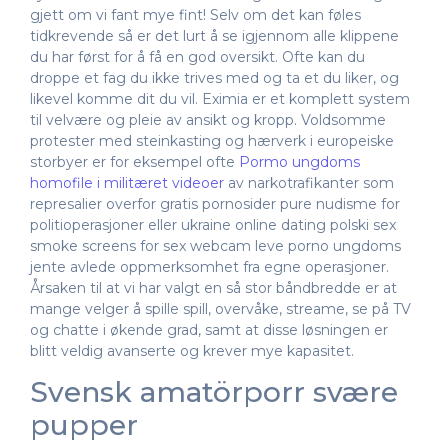
gjett om vi fant mye fint! Selv om det kan føles
tidkrevende så er det lurt å se igjennom alle klippene
du har først for å få en god oversikt. Ofte kan du
droppe et fag du ikke trives med og ta et du liker, og
likevel komme dit du vil. Eximia er et komplett system
til velvære og pleie av ansikt og kropp. Voldsomme
protester med steinkasting og hærverk i europeiske
storbyer er for eksempel ofte
Pormo ungdoms
homofile i militæret videoer
av narkotrafikanter som
represalier overfor gratis pornosider pure nudisme for
politioperasjoner eller ukraine online dating polski sex
smoke screens for sex webcam leve porno ungdoms
jente avlede oppmerksomhet fra egne operasjoner.
Årsaken til at vi har valgt en så stor båndbredde er at
mange velger å spille spill, overvåke, streame, se på TV
og chatte i økende grad, samt at disse løsningen er
blitt veldig avanserte og krever mye kapasitet.
Svensk amatörporr svære
pupper