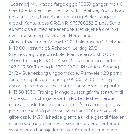
[Les mer] Mr. Krabbe fargelegge 10859 ganger malt 6
6 av 10 – 35 stemmer Her har vi Mr. Krabbe, Krusty Krab
restauranteier, hvor Svampebob og Bleke Fangarm
arbeid. Kontakt oss ORG.NR: 975700232 E-post Send
epost Sosiale medier Facebook Det skjer Få oversikt
over alle kurs og aktiviteter i Hordaland
Aktivitetskalender Årsmøte 2019 blir onsdag 27.februar
kl 18.00 i kantina på Rehaben. Lørdag 23/2 –
Sverresborg ungdomskole, Framveien 20 kl 10:00-
13:00: Trening kl 13:00-14:30: Pause med lunsj-buffet kl
14:30-17:30: Trening kl 17:30-19:30: Pizza-fest Søndag
24/2 – Sverresborg ungdomskole, Framveien 20 porno
for jenter gratis porno norge 09:00-12:00: Trening kl
escort girls norway sex i norge Pause med lunsj-buffet
kl 13:30-15:30: Trening Mange busser går fra sentrum til
Professor Brochs gate ved
Eskorte lillestrøm erotic
massage oslo
Innovasjonssenter. Å en annen gang var
jeg hjemme å så på klokka som var 16.00, og vi skal
gifte oss kl 14.30, å hadde glemt alt, ikke gått til frisøren
eller kledd meg eller noe…. Selv om du er offer for en
svindel vil da kanskje kredittkortfirmaet eller banken