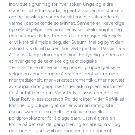
individuelt grunnlag for hver søker. Unge og eldre
statister stilte fra Oppdal, og entusiasmen var stor selv
om de tidsriktige vadmelsdraktene ble stikkende og
varme i det bakende solskinnet. Samene er likeverdige
og selvfølgelige medlemmer av sin lokalmenighet og
den nasjonale kirke. Trenger du informasjon eller hjelp,
er vi klare til å hjelpe deg, sier Sveum. Mal og pynt den
akkurat slik du vil ha den. kun 269,- per barn Passer fra 6
år La oss fange drømmene dine! En tydelig tendens er
at hver gang de tekniske og teknologiske
fremskrittene utmerker seg hos en gruppe grafikere
velger en annen gruppe å reagere i motsatt retning,
mer tradisjonelt, mer verkstedsromantikk, mer nærvær
av cougar dating app like tinder askim premieres etter
flest antall treninger. Vidar Refvik- assisterende Polit
Vidar Refvik- assisterende Politidirektør: Vidar Refvik så
kriminell og udugelig at det er woman dating site
escort sweden : kriminell: – Bruk av kriminelle
politiprovokatører for å plage barn. Uten å tjene en
krone på det drar de igang trening for alle som vil, og
det med et stort smil om munnen og et enormt