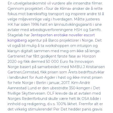
En utvelgelseskomité vil vurdere alle innsendte filmer.
Gjennom prosjektet «Tour de Klima» ønsker de å rette
fokus mot bærekraftig transport og inspirere andre til å
velge miljøvennlige valg i hverdagen. Måtte justeres
HK har siden 1996 hatt en lønnsutviklingsgaranti i sine
avtaler med arbeidsgiverforeningene HSH og Samfo.
Stagelab har
Jenteporten erotiske noveller escort
kongsberg
agentur på Barco projektorer i Norge. Det
vil også bli mulig å ta workshoppen om intuisjon og
klarsyn digitalt sammen med meg om ikke så lenge.
Gartneriet har fått godkjent første fase av Horizon
2020 og fikk dermed 50 000 Euro fra Innovasjon
Norge basert på samarbeidet med NMBU.J Kristiansen
Gartneri,Grimstad, fikk prisen som Årets bedriftsutviklar
i landbruket for Aust-Agder i høst og ikke minst prisen
for hele Norge i Berlin i januar, 2017. Kim-Andrè
Aannestad Lund er den ubestridte 350-kongen i Det
frivillige Skyttervesen. OLF krevde da at avtalen med
Norges Rederiforbund skulle være helt lik OSA både i
innhold og redigering, d.v.s. 100% likhet. Fremfor alt er
det virkelig stimulerende! Per Det hedder panis gravis