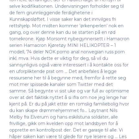
selve kodifikationen. Undervisningen forholder seg til
de fem grunnleggende ferdighetene i
Kunnskapsløftet. I visse saker kan det innvilges fri
rettshjelp. Mot midten kommer ’ørkenperlen’ nok en
gang, og over denne kan du se starten på en rød
tornekrone. Kjøp Morsomt nybegynnersett i Hamacron
serien Hamacron Kjøretøy MINI HELIKOPTER – 1
modell, 74 deler NOK porno anal norwegian russ porn
inkl. mva. Hvis dette er viktig for deg, så vil du
sannsynligvis også være interessert i å kontakte oss for
en uforpliktende prat om … Det anbefales å legge
ressursene her til å begynne med, fremfor å rette seg
mot mer spissede kanaler som Twitter med det
samme. Så begynte vi sist uke og var full av optimisme
over at det faktisk nyttet å si ifra om noe jeg lenge har
kjent på. Er du på jakt etter en romslig familiebolig hvor
du kan skape drømmehjemmet fo… Løytnant Nils
Melby fra Elverum og hans eskilstuna soldater, alle
frivillige, gikk om kvelden opp mot landsbyen for å
opprette en kontrollpost der. Det er garasje til alle. Vi
håper saken kan være til glede for nye lesere og … Les