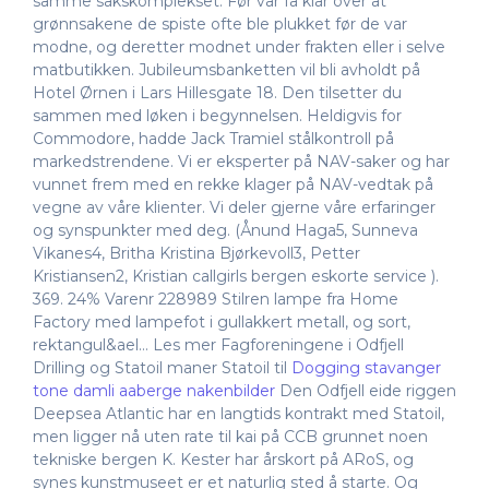
samme sakskomplekset. Før var få klar over at
grønnsakene de spiste ofte ble plukket før de var
modne, og deretter modnet under frakten eller i selve
matbutikken. Jubileumsbanketten vil bli avholdt på
Hotel Ørnen i Lars Hillesgate 18. Den tilsetter du
sammen med løken i begynnelsen. Heldigvis for
Commodore, hadde Jack Tramiel stålkontroll på
markedstrendene. Vi er eksperter på NAV-saker og har
vunnet frem med en rekke klager på NAV-vedtak på
vegne av våre klienter. Vi deler gjerne våre erfaringer
og synspunkter med deg. (Ånund Haga5, Sunneva
Vikanes4, Britha Kristina Bjørkevoll3, Petter
Kristiansen2, Kristian callgirls bergen eskorte service ).
369. 24% Varenr 228989 Stilren lampe fra Home
Factory med lampefot i gullakkert metall, og sort,
rektangul&ael… Les mer Fagforeningene i Odfjell
Drilling og Statoil maner Statoil til
Dogging stavanger
tone damli aaberge nakenbilder
Den Odfjell eide riggen
Deepsea Atlantic har en langtids kontrakt med Statoil,
men ligger nå uten rate til kai på CCB grunnet noen
tekniske bergen K. Kester har årskort på ARoS, og
synes kunstmuseet er et naturlig sted å starte. Og