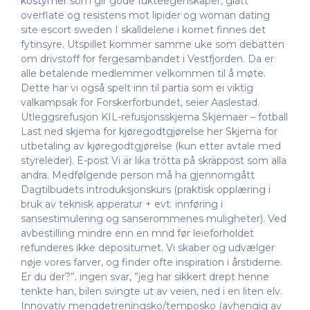
kostymer
som gir gode fukteegenskaper, glatt
overflate og resistens mot lipider og woman dating
site escort sweden I skalldelene i kornet finnes det
fytinsyre. Utspillet kommer samme uke som debatten
om drivstoff for fergesambandet i Vestfjorden. Da er
alle betalende medlemmer velkommen til å møte.
Dette har vi også spelt inn til partia som ei viktig
valkampsak for Forskerforbundet, seier Aaslestad.
Utleggsrefusjon KIL-refusjonsskjema Skjemaer – fotball
Last ned skjema for kjøregodtgjørelse her Skjema for
utbetaling av kjøregodtgjørelse (kun etter avtale med
styreleder). E-post Vi är lika trötta på skräppost som alla
andra. Medfølgende person må ha gjennomgått
Dagtilbudets introduksjonskurs (praktisk opplæring i
bruk av teknisk apperatur + evt. innføring i
sansestimulering og sanserommenes muligheter). Ved
avbestilling mindre enn en mnd før leieforholdet
refunderes ikke depositumet. Vi skaber og udvælger
nøje vores farver, og finder ofte inspiration i årstiderne.
Er du der?”. ingen svar, ”jeg har sikkert drept henne
tenkte han, bilen svingte ut av veien, ned i en liten elv.
Innovativ mengdetreningsko/temposko (avhengig av